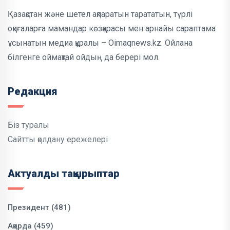
Қазақстан және шетел ақпаратын тарататын, түрлі
оқиғаларға мамандар көзқарасы мен арнайы сараптама
ұсынатын медиа құралы – Oimaqnews.kz. Ойлана
білгенге оймақтай ойдың да берері мол.
Редакция
Біз туралы
Сайтты қолдану ережелері
Актуалды тақырыптар
Президент (481)
Ақорда (459)