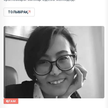
ТОЛЫҒЫРАҚ
ҚОҒАМ