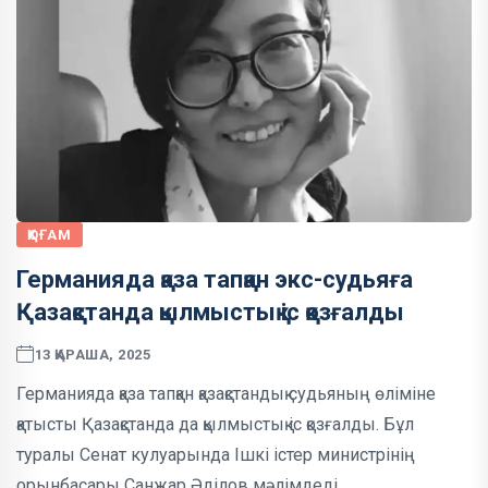
ҚОҒАМ
Германияда қаза тапқан экс-судьяға
Қазақстанда қылмыстық іс қозғалды
13 ҚАРАША, 2025
Германияда қаза тапқан қазақстандық судьяның өліміне
қатысты Қазақстанда да қылмыстық іс қозғалды. Бұл
туралы Сенат кулуарында Ішкі істер министрінің
орынбасары Санжар Әділов мәлімдеді.