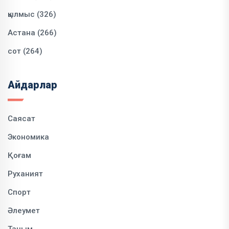
қылмыс (326)
Астана (266)
сот (264)
Айдарлар
Саясат
Экономика
Қоғам
Руханият
Спорт
Әлеумет
Таным