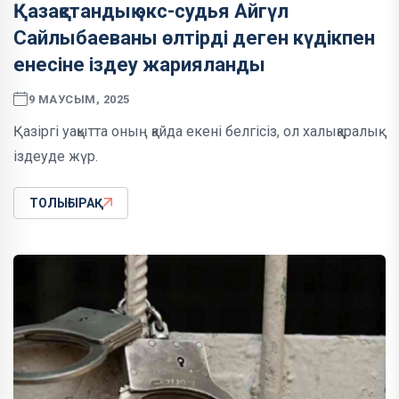
Қазақстандық экс-судья Айгүл
Сайлыбаеваны өлтірді деген күдікпен
енесіне іздеу жарияланды
9 МАУСЫМ, 2025
Қазіргі уақытта оның қайда екені белгісіз, ол халықаралық
іздеуде жүр.
ТОЛЫҒЫРАҚ