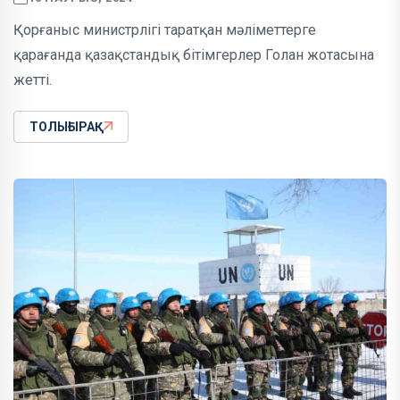
Қорғаныс министрлігі таратқан мәліметтерге
қарағанда қазақстандық бітімгерлер Голан жотасына
жетті.
ТОЛЫҒЫРАҚ