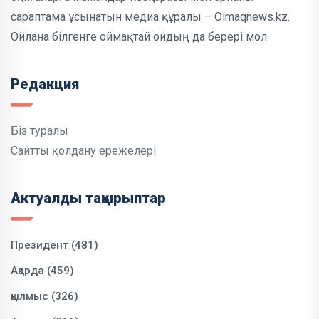
сараптама ұсынатын медиа құралы – Oimaqnews.kz.
Ойлана білгенге оймақтай ойдың да берері мол.
Редакция
Біз туралы
Сайтты қолдану ережелері
Актуалды тақырыптар
Президент (481)
Ақорда (459)
қылмыс (326)