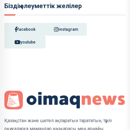
Біздің әлеуметтік желілер
facebook
instagram
youtube
Қазақстан және шетел ақпаратын тарататын, түрлі
оқиғаларға мамандар көзқарасы мен арнайы