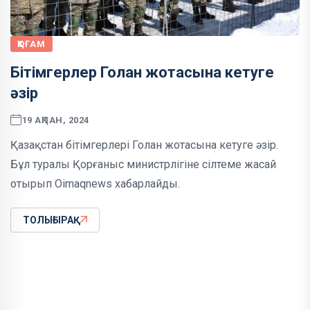
ҚОҒАМ
Бітімгерлер Голан жотасына кетуге
әзір
19 АҚПАН, 2024
Қазақстан бітімгерлері Голан жотасына кетуге әзір.
Бұл туралы Қорғаныс министрлігіне сілтеме жасай
отырып Oimaqnews хабарлайды.
ТОЛЫҒЫРАҚ