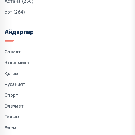
Астана (266)
сот (264)
Айдарлар
Саясат
Экономика
Қоғам
Руханият
Спорт
Әлеумет
Таным
Әлем