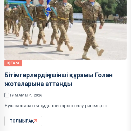
ҚОҒАМ
Бітімгерлердің үшінші құрамы Голан
жоталарына аттанды
19 МАМЫР, 2026
Бүгін салтанатты түрде шығарып салу рәсімі өтті.
ТОЛЫҒЫРАҚ