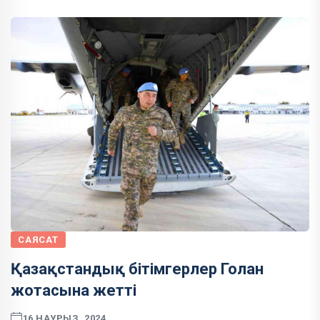
САЯСАТ
Қазақстандық бітімгерлер Голан
жотасына жетті
16 НАУРЫЗ, 2024