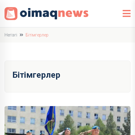
Негізгі
Бітімгерлер
Бітімгерлер