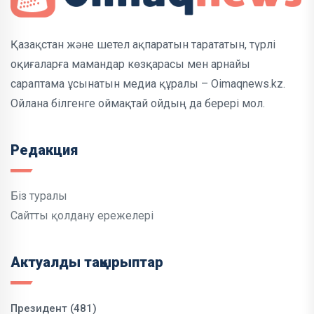
Қазақстан және шетел ақпаратын тарататын, түрлі
оқиғаларға мамандар көзқарасы мен арнайы
сараптама ұсынатын медиа құралы – Oimaqnews.kz.
Ойлана білгенге оймақтай ойдың да берері мол.
Редакция
Біз туралы
Сайтты қолдану ережелері
Актуалды тақырыптар
Президент (481)