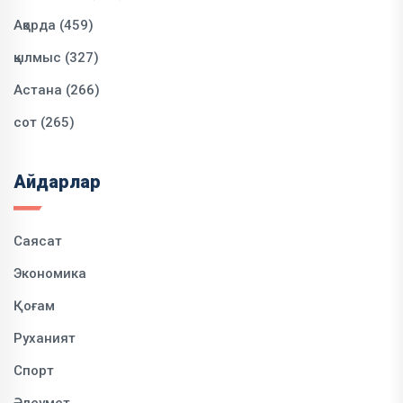
Ақорда (459)
қылмыс (327)
Астана (266)
сот (265)
Айдарлар
Саясат
Экономика
Қоғам
Руханият
Спорт
Әлеумет