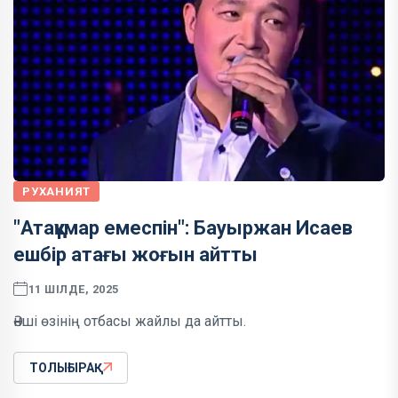
РУХАНИЯТ
"Атаққұмар емеспін": Бауыржан Исаев
ешбір атағы жоғын айтты
11 ШІЛДЕ, 2025
Әнші өзінің отбасы жайлы да айтты.
ТОЛЫҒЫРАҚ