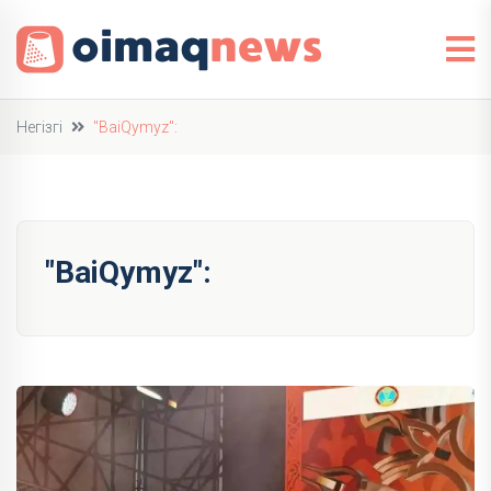
Негізгі
"BaiQymyz":
"BaiQymyz":