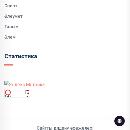
Спорт
Әлеумет
Таным
Әлем
Статистика
Сайтты қолдану ережелері