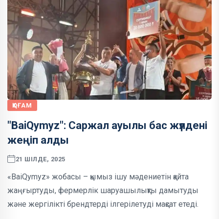
ҚОҒАМ
"BaiQymyz": Саржал ауылы бас жүлдені
жеңіп алды
21 ШІЛДЕ, 2025
«BaiQymyz» жобасы – қымыз ішу мәдениетін қайта
жаңғыртуды, фермерлік шаруашылықты дамытуды
және жергілікті брендтерді ілгерілетуді мақсат етеді.