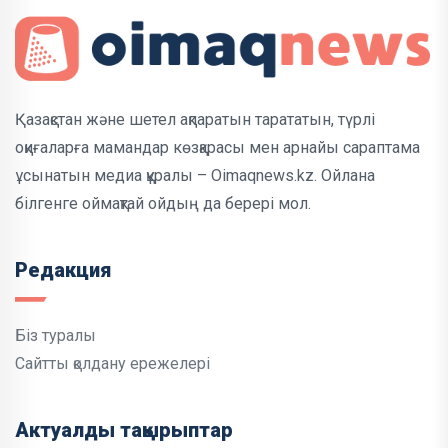
Қазақстан және шетел ақпаратын тарататын, түрлі
оқиғаларға мамандар көзқарасы мен арнайы сараптама
ұсынатын медиа құралы – Oimaqnews.kz. Ойлана
білгенге оймақтай ойдың да берері мол.
Редакция
Біз туралы
Сайтты қолдану ережелері
Актуалды тақырыптар