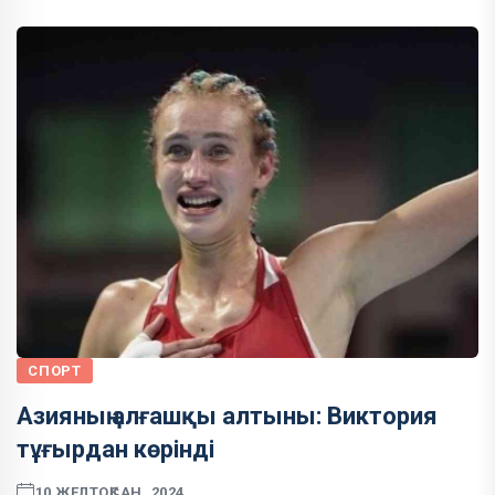
СПОРТ
Азияның алғашқы алтыны: Виктория
тұғырдан көрінді
10 ЖЕЛТОҚСАН, 2024