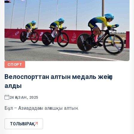
СПОРТ
Велоспорттан алтын медаль жеңіп
алды
24 ҚАЗАН, 2025
Бұл – Азиададағы алғашқы алтын.
ТОЛЫҒЫРАҚ