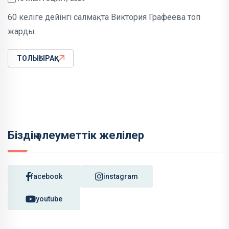
60 келіге дейінгі салмақта Виктория Графеева топ
жарды.
ТОЛЫҒЫРАҚ
Біздің әлеуметтік желілер
facebook
instagram
youtube