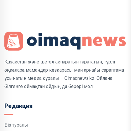
Қазақстан және шетел ақпаратын тарататын, түрлі
оқиғаларға мамандар көзқарасы мен арнайы сараптама
ұсынатын медиа құралы – Oimaqnews.kz. Ойлана
білгенге оймақтай ойдың да берері мол.
Редакция
Біз туралы