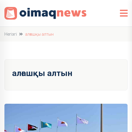
Негізгі
алғашқы алтын
алғашқы алтын