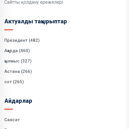
Сайтты қолдану ережелері
Актуалды тақырыптар
Президент (482)
Ақорда (460)
қылмыс (327)
Астана (266)
сот (265)
Айдарлар
Саясат