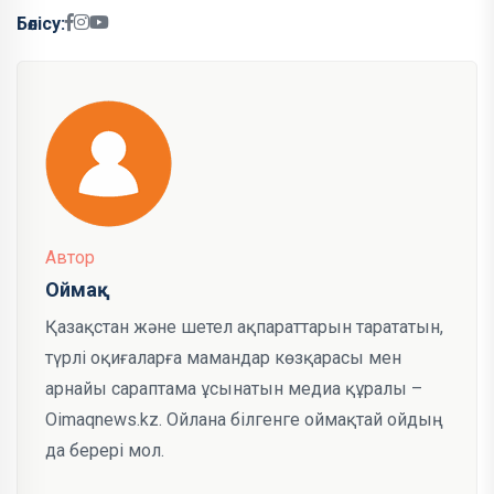
Бөлісу:
Автор
Оймақ
Қазақстан және шетел ақпараттарын тарататын,
түрлі оқиғаларға мамандар көзқарасы мен
арнайы сараптама ұсынатын медиа құралы –
Oimaqnews.kz. Ойлана білгенге оймақтай ойдың
да берері мол.