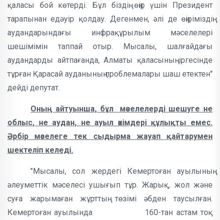
қаласы бой көтерді. Бұл біздің өңір үшін Президент
тарапынан едәуір қолдау. Дегенмен, әлі де өңіріміздің
аудандарындағы инфрақұрылым мәселелері
шешімімін таппай отыр. Мысалы, шалғайдағы
аудандарды айтпағанда, Алматы қаласының іргесінде
тұрған Қарасай ауданының проблемалары шаш етектен"
дейді депутат.
Оның айтуынша, бұл мәселелерді шешуге не
облыс, не аудан, не ауыл әкімдері құлықты емес.
Әрбір мәселеге тек сыдырма жауап қайтарумен
шектеліп келеді.
"Мысалы, сол жердегі Кемертоған ауылының
әлеуметтік мәселесі ушығып тұр. Жарық, жол және
суға жарымаған жұрттың төзімі әбден таусылған.
Кемертоған ауылында 160-тан астам тоқ