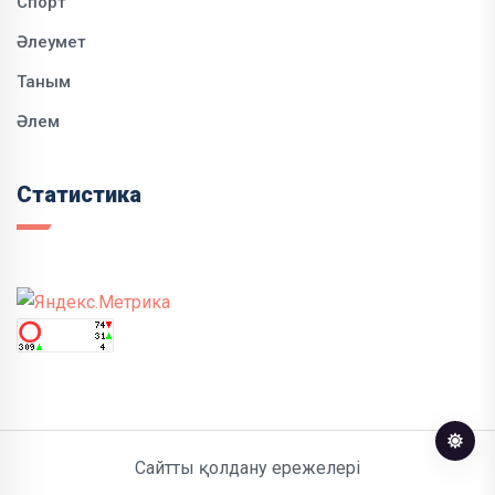
Спорт
Әлеумет
Таным
Әлем
Статистика
Сайтты қолдану ережелері