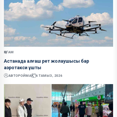
ҚОҒАМ
Астанада алғаш рет жолаушысы бар
аэротакси ұшты
АВТОР
ОЙМАҚ
6 ТАМЫЗ, 2026