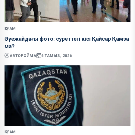
ҚОҒАМ
Әуежайдағы фото: суреттегі кісі Қайсар Қамза
ма?
АВТОР
ОЙМАҚ
6 ТАМЫЗ, 2026
ҚОҒАМ