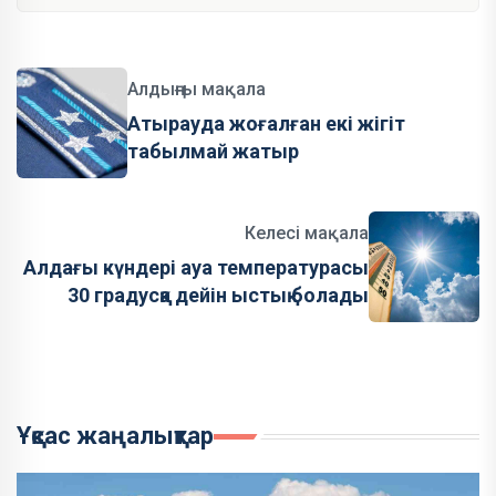
Алдыңғы мақала
Атырауда жоғалған екі жігіт
табылмай жатыр
Келесі мақала
Алдағы күндері ауа температурасы
30 градусқа дейін ыстық болады
Ұқсас жаңалықтар