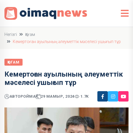
Негізгі
Қоғам
Кемертоған ауылының әлеуметтік мәселесі ушығып тұр
ҚОҒАМ
Кемертоған ауылының әлеуметтік
мәселесі ушығып тұр
АВТОР
ОЙМАҚ
29 МАМЫР, 2024
1.7K