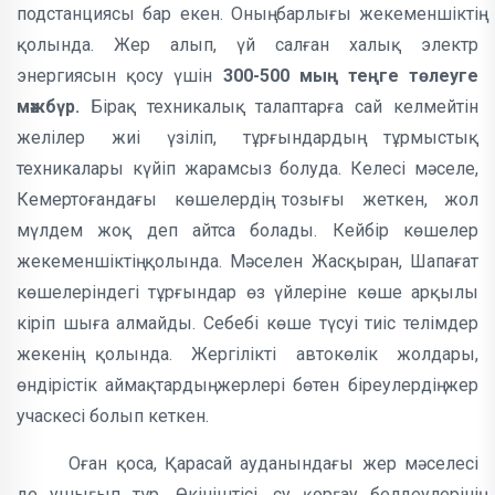
подстанциясы бар екен. Оның барлығы жекеменшіктің
қолында. Жер алып, үй салған халық электр
энергиясын қосу үшін
300-500 мың теңге төлеуге
мәжбүр.
Бірақ техникалық талаптарға сай келмейтін
желілер жиі үзіліп, тұрғындардың тұрмыстық
техникалары күйіп жарамсыз болуда. Келесі мәселе,
Кемертоғандағы көшелердің тозығы жеткен, жол
мүлдем жоқ деп айтса болады. Кейбір көшелер
жекеменшіктің қолында. Мәселен Жасқыран, Шапағат
көшелеріндегі тұрғындар өз үйлеріне көше арқылы
кіріп шыға алмайды. Себебі көше түсуі тиіс телімдер
жекенің қолында. Жергілікті автокөлік жолдары,
өндірістік аймақтардың жерлері бөтен біреулердің жер
учаскесі болып кеткен.
Оған қоса, Қарасай ауданындағы жер мәселесі
де ушығып тұр. Өкініштісі, су қорғау белдеулерінің