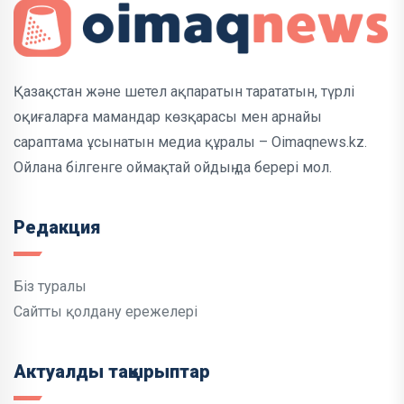
Қазақстан және шетел ақпаратын тарататын, түрлі
оқиғаларға мамандар көзқарасы мен арнайы
сараптама ұсынатын медиа құралы – Oimaqnews.kz.
Ойлана білгенге оймақтай ойдың да берері мол.
Редакция
Біз туралы
Сайтты қолдану ережелері
Актуалды тақырыптар