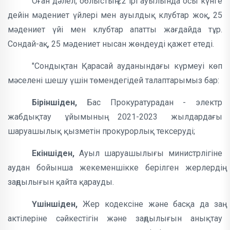
Оған дәлел, облыстың 22 ірі ауылында осы күнге
дейін мәдениет үйлері мен ауылдық клубтар жоқ, 25
мәдениет үйі мен клубтар апатты жағдайда тұр.
Сондай-ақ, 25 мәдениет нысан жөндеуді қажет етеді.
"Сондықтан Қарасай ауданындағы күрмеуі көп
мәселені шешу үшін төмендегідей талаптарымыз бар:
Біріншіден,
Бас Прокуратурадан - электр
жабдықтау ұйымының 2021-2023 жылдардағы
шаруашылық қызметін прокурорлық тексеруді;
Екіншіден,
Ауыл шаруашылығы министрлігіне
аудан бойынша жекеменшікке берілген жерлердің
заңдылығын қайта қарауды.
Үшіншіден,
Жер кодексіне және басқа да заң
актілеріне сәйкестігін және заңдылығын анықтау