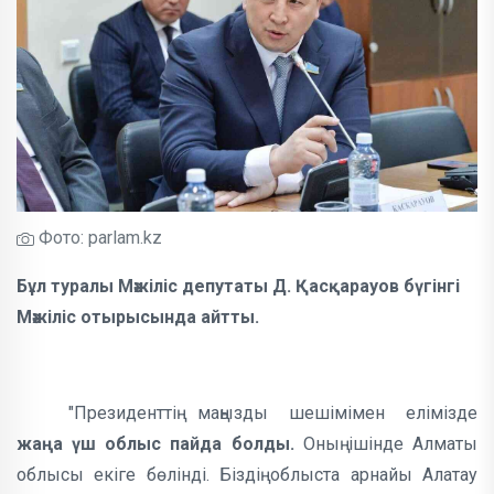
Фото: parlam.kz
Бұл туралы Мәжіліс депутаты Д. Қасқарауов бүгінгі
Мәжіліс отырысында айтты.
"Президенттің маңызды шешімімен елімізде
жаңа үш облыс пайда болды.
Оның ішінде Алматы
облысы екіге бөлінді. Біздің облыста арнайы Алатау