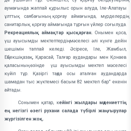
аумағында жаппай құрылыс орын алуда, Іле-Алатауы
ұлттық саябағының қорғау аймағында, мүрделердің
санитарлық қорғау аймағында тұрғын үйлер соғылуда.
Рекреациялық аймақтар қысқарған.
Онымен қоса,
үш ауысымды мектептердің мәселесі әлі күнге дейін
шешімін таппай келеді. Әсіресе, Іле, Жамбыл,
Еңбекшіқазақ, Қарасай, Талғар аудандары мен Қонаев
қаласының өзінде үш ауысымды мектеп мәселесі
күйіп тұр. Қазіргі таңда осы аталған аудандарда
шамадан тыс жүктемесі басым 82 мектеп бар" екенін
айтады.
Сонымен қатар, к
ейінгі жылдары мәдениеттің
ең негізгі өзегі рухани салада түбірлі жаңғырулар
жүргізілген жоқ.