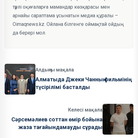
түрлі оқиғаларға мамандар көзқарасы мен
арнайы сараптама ұсынатын медиа құралы –
Oimaqnews.kz. Ойлана білгенге оймақтай ойдың
да берері мол.
Алдыңғы мақала
Алматыда Джеки Чанның фильмінің
түсірілімі басталды
Келесі мақала
Сәрсемәлиев соттан өмір бойына
жаза тағайындамауды сұрады