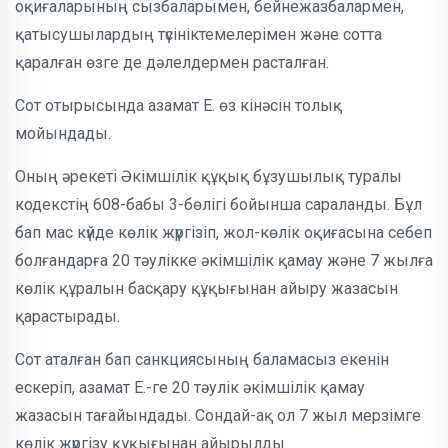
оқиғаларының сызбаларымен, бейнежазбалармен,
қатысушылардың түсініктемелерімен және сотта
қаралған өзге де дәлелдермен расталған.
Сот отырысында азамат Е. өз кінәсін толық
мойындады.
Оның әрекеті Әкімшілік құқық бұзушылық туралы
кодекстің 608-бабы 3-бөлігі бойынша сараланды. Бұл
бап мас күйде көлік жүргізіп, жол-көлік оқиғасына себеп
болғандарға 20 тәулікке әкімшілік қамау және 7 жылға
көлік құралын басқару құқығынан айыру жазасын
қарастырады.
Сот аталған бап санкциясының баламасыз екенін
ескеріп, азамат Е.-ге 20 тәулік әкімшілік қамау
жазасын тағайындады. Сондай-ақ ол 7 жыл мерзімге
көлік жүргізу құқығынан айырылды.