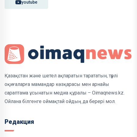
youtube
Қазақстан және шетел ақпаратын тарататын, түрлі
оқиғаларға мамандар көзқарасы мен арнайы
сараптама ұсынатын медиа құралы – Oimaqnews.kz.
Ойлана білгенге оймақтай ойдың да берері мол.
Редакция