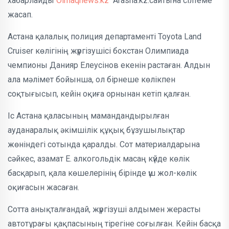
хабарлайды
Oimaqnews.kz
Arasha.kz.сайтына сілтеме
жасап.
Астана қалалық полиция департаменті Toyota Land
Cruiser көлігінің жүргізушісі бокстан Олимпиада
чемпионы Данияр Елеусінов екенін растаған. Алдын
ала мәлімет бойынша, ол бірнеше көлікпен
соқтығысып, кейін оқиға орнынан кетіп қалған.
Іс Астана қаласының мамандандырылған
ауданаралық әкімшілік құқық бұзушылықтар
жөніндегі сотында қаралды. Сот материалдарына
сәйкес, азамат Е. алкогольдік масаң күйде көлік
басқарып, қала көшелерінің бірінде үш жол-көлік
оқиғасын жасаған.
Сотта анықталғандай, жүргізуші алдымен жерасты
автотұрағы қақпасының тірегіне соғылған. Кейін басқа