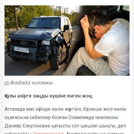
Arasha.kz коллажы
Қаулы әзірге заңды күшіне енген жоқ.
Астанада мас күйінде көлік жүргізіп, бірнеше жол-көлік
оқиғасына себепкер болған Олимпиада чемпионы
Данияр Елеусіновке қатысты сот шешімі шықты, деп