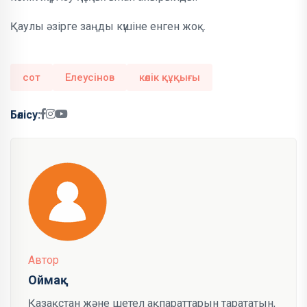
Қаулы әзірге заңды күшіне енген жоқ.
сот
Елеусінов
көлік құқығы
Бөлісу:
Автор
Оймақ
Қазақстан және шетел ақпараттарын тарататын,