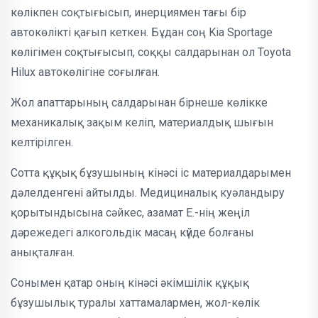
көлікпен соқтығысып, инерциямен тағы бір
автокөлікті қағып кеткен. Бұдан соң Kia Sportage
көлігімен соқтығысып, соққы салдарынан ол Toyota
Hilux автокөлігіне соғылған.
Жол апаттарының салдарынан бірнеше көлікке
механикалық зақым келіп, материалдық шығын
келтірілген.
Сотта құқық бұзушының кінәсі іс материалдарымен
дәлелденгені айтылды. Медициналық куәландыру
қорытындысына сәйкес, азамат Е.-нің жеңіл
дәрежедегі алкогольдік масаң күйде болғаны
анықталған.
Сонымен қатар оның кінәсі әкімшілік құқық
бұзушылық туралы хаттамалармен, жол-көлік