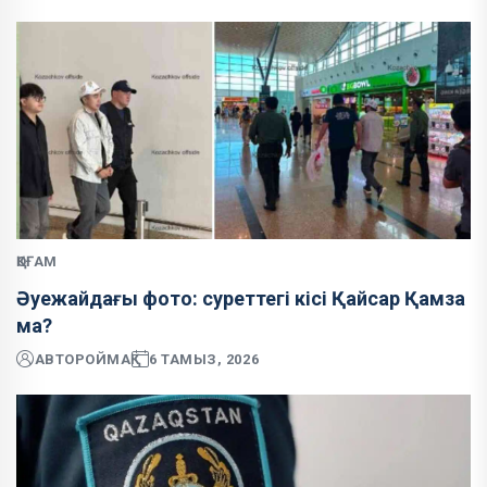
ҚОҒАМ
Әуежайдағы фото: суреттегі кісі Қайсар Қамза
ма?
АВТОР
ОЙМАҚ
6 ТАМЫЗ, 2026