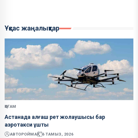
Ұқсас жаңалықтар
ҚОҒАМ
Астанада алғаш рет жолаушысы бар
аэротакси ұшты
АВТОР
ОЙМАҚ
6 ТАМЫЗ, 2026