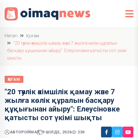
Негізгі
Қоғам
"20 тәулік әкімшілік қамау және 7 жылға көлік құралын
басқару құқығынан айыру": Елеусіновке қатысты сот үкімі
шықты
ҚОҒАМ
"20 тәулік әкімшілік қамау және 7
жылға көлік құралын басқару
құқығынан айыру": Елеусіновке
қатысты сот үкімі шықты
АВТОР
ОЙМАҚ
9 ШІЛДЕ, 2026
230