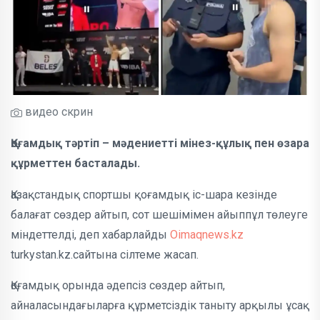
видео скрин
Қоғамдық тәртіп – мәдениетті мінез-құлық пен өзара
құрметтен басталады.
Қазақстандық спортшы қоғамдық іс-шара кезінде
балағат сөздер айтып, сот шешімімен айыппұл төлеуге
міндеттелді, деп хабарлайды
Oimaqnews.kz
turkystan.kz.сайтына сілтеме жасап.
Қоғамдық орында әдепсіз сөздер айтып,
айналасындағыларға құрметсіздік таныту арқылы ұсақ