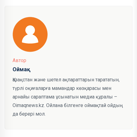
Автор
Оймақ
Қазақстан және шетел ақпараттарын тарататын,
түрлі оқиғаларға мамандар көзқарасы мен
арнайы сараптама ұсынатын медиа құралы –
Oimaqnews.kz. Ойлана білгенге оймақтай ойдың
да берері мол.