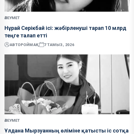
ӘЛЕУМЕТ
Нұрай Серікбай ісі: жәбірленуші тарап 10 млрд
теңге талап етті
АВТОР
ОЙМАҚ
7 ТАМЫЗ, 2026
ӘЛЕУМЕТ
Ұлдана Мырзуанның өліміне қатысты іс сотқа