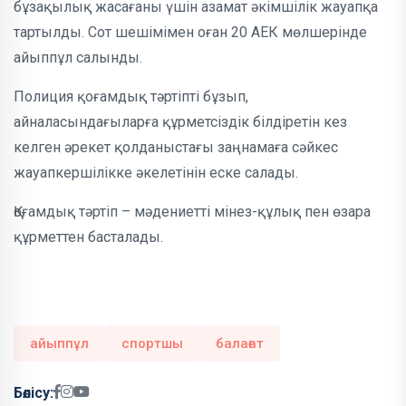
бұзақылық жасағаны үшін азамат әкімшілік жауапқа
тартылды. Сот шешімімен оған 20 АЕК мөлшерінде
айыппұл салынды.
Полиция қоғамдық тәртіпті бұзып,
айналасындағыларға құрметсіздік білдіретін кез
келген әрекет қолданыстағы заңнамаға сәйкес
жауапкершілікке әкелетінін еске салады.
Қоғамдық тәртіп – мәдениетті мінез-құлық пен өзара
құрметтен басталады.
айыппұл
спортшы
балағат
Бөлісу: