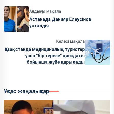
Алдыңғы мақала
Астанада Данияр Елеусінов
ұсталды
Келесі мақала
Қазақстанда медициналық туристер
үшін "бір терезе" қағидаты
бойынша жүйе құрылады
Ұқсас жаңалықтар