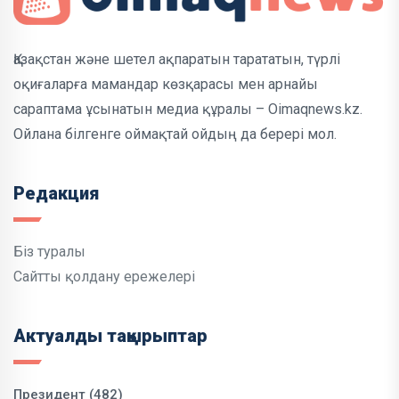
Қазақстан және шетел ақпаратын тарататын, түрлі
оқиғаларға мамандар көзқарасы мен арнайы
сараптама ұсынатын медиа құралы – Oimaqnews.kz.
Ойлана білгенге оймақтай ойдың да берері мол.
Редакция
Біз туралы
Сайтты қолдану ережелері
Актуалды тақырыптар
Президент (482)