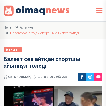
Негізгі
Әлеумет
Балағат сөз айтқан спортшы айыппұл төледі
ӘЛЕУМЕТ
Балағат сөз айтқан спортшы
айыппұл төледі
АВТОР
ОЙМАҚ
9 ШІЛДЕ, 2026
233