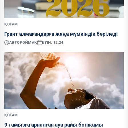
ҚОҒАМ
Грант алмағандарға жаңа мүмкіндік беріледі
АВТОР
ОЙМАҚ
БҮГІН, 12:24
ҚОҒАМ
9 тамызға арналған ауа райы болжамы