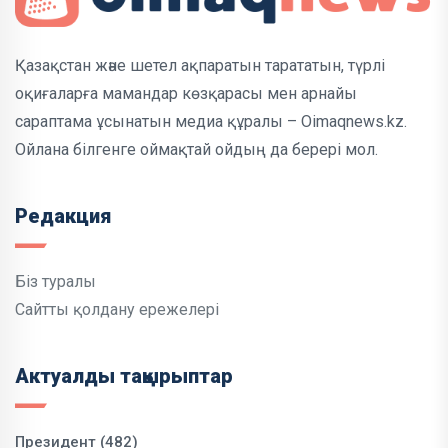
Қазақстан және шетел ақпаратын тарататын, түрлі
оқиғаларға мамандар көзқарасы мен арнайы
сараптама ұсынатын медиа құралы – Oimaqnews.kz.
Ойлана білгенге оймақтай ойдың да берері мол.
Редакция
Біз туралы
Сайтты қолдану ережелері
Актуалды тақырыптар
Президент (482)