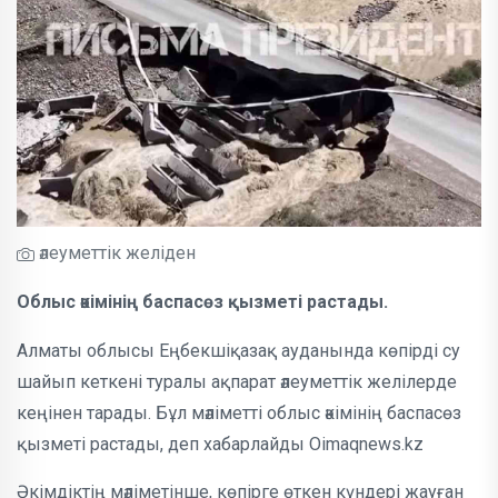
әлеуметтік желіден
Облыс әкімінің баспасөз қызметі растады.
Алматы облысы Еңбекшіқазақ ауданында көпірді су
шайып кеткені туралы ақпарат әлеуметтік желілерде
кеңінен тарады. Бұл мәліметті облыс әкімінің баспасөз
қызметі растады, деп хабарлайды Oimaqnews.kz
Әкімдіктің мәліметінше, көпірге өткен күндері жауған