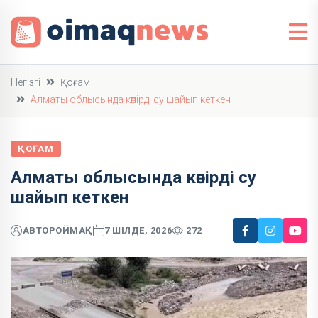
Негізгі
Қоғам
Алматы облысында көпірді су шайып кеткен
ҚОҒАМ
Алматы облысында көпірді су
шайып кеткен
АВТОР
ОЙМАҚ
7 ШІЛДЕ, 2026
272