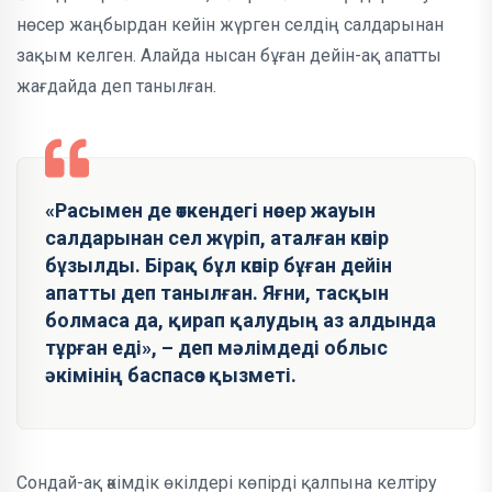
нөсер жаңбырдан кейін жүрген селдің салдарынан
зақым келген. Алайда нысан бұған дейін-ақ апатты
жағдайда деп танылған.
«Расымен де өткендегі нөсер жауын
салдарынан сел жүріп, аталған көпір
бұзылды. Бірақ бұл көпір бұған дейін
апатты деп танылған. Яғни, тасқын
болмаса да, қирап қалудың аз алдында
тұрған еді», – деп мәлімдеді облыс
әкімінің баспасөз қызметі.
Сондай-ақ әкімдік өкілдері көпірді қалпына келтіру