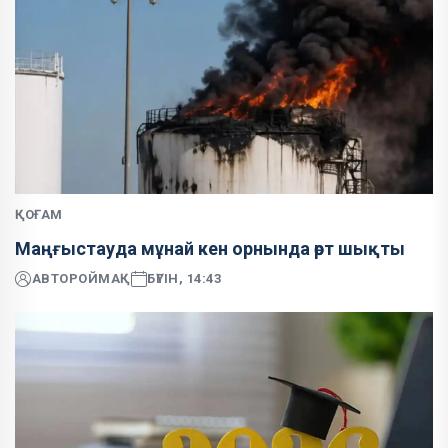
ҚОҒАМ
Маңғыстауда мұнай кен орнында өрт шықты
АВТОР
ОЙМАҚ
БҮГІН, 14:43