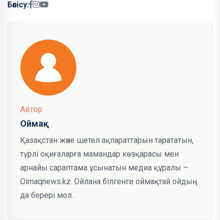
Бөлісу:
Автор
Оймақ
Қазақстан және шетел ақпараттарын тарататын,
түрлі оқиғаларға мамандар көзқарасы мен
арнайы сараптама ұсынатын медиа құралы –
Oimaqnews.kz. Ойлана білгенге оймақтай ойдың
да берері мол.