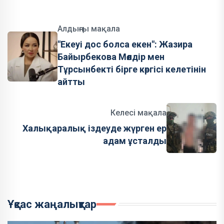
Алдыңғы мақала
"Екеуі дос болса екен": Жазира
Байырбекова Мөлдір мен
Тұрсынбекті бірге көргісі келетінін
айтты
Келесі мақала
Халықаралық іздеуде жүрген ер
адам ұсталды
Ұқсас жаңалықтар