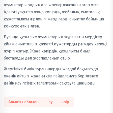
жұмыстары алдын ала жоспарланғанын атап өтті.
Қазіргі уақытта жаңа көпірдің жобалық-сметалық
құжаттамасы әзірленіп, мердігерді анықтау бойынша
конкурс өткізілген.
Бүгінде құрылыс жұмыстарын жүргізетін мердігер
ұйым анықталып, қажетті құжаттарды рәсімдеу кезеңі
жүріп жатыр. Жаңа көпірдің құрылысы биыл
басталады деп жоспарланып отыр.
Жергілікті билік тұрғындарды жағдай бақылауда
екенін айтып, жаңа өткел пайдалануға берілгенге
дейін қауіпсіздік талаптарын сақтауға шақырды.
Алматы облысы
су
көпір