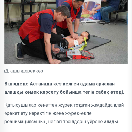
ашық дереккөз
8 шілдеде Астанада кез келген адамға арналған
алғашқы көмек көрсету бойынша тегін сабақ өтеді.
Қатысушылар кенеттен жүрек тоқтаған жағдайда қалай
әрекет ету керектігін және жүрек-өкпе
реанимациясының негізгі тәсілдерін үйрене алады.