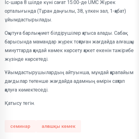
Іс-шара 8 шілде күні сағат 15:00-де UMC Жүрек
орталығында (Тұран даңғылы, 38, үлкен зал, 1-қабат)
ұйымдастырылады.
Оқытуға барлық ниет білдірушілер қатыса алады. Сабақ
барысында мамандар жүрек тоқтаған жағдайда алғашқы
минуттарда қандай көмек көрсету қажет екенін тәжірибе
жүзінде көрсетеді.
Ұйымдастырушылардың айтуынша, мұндай қарапайым
дағдылар төтенше жағдайда адамның өмірін сақтап
қалуға көмектеседі.
Қатысу тегін.
семинар
алғашқы көмек