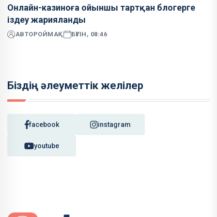
Онлайн-казиноға ойыншы тартқан блогерге
іздеу жарияланды
АВТОР
ОЙМАҚ
БҮГІН, 08:46
Біздің әлеуметтік желілер
facebook
instagram
youtube