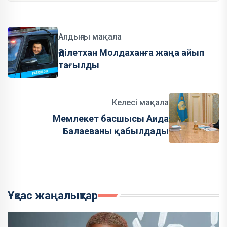
Алдыңғы мақала
Әділетхан Молдаханға жаңа айып
тағылды
Келесі мақала
Мемлекет басшысы Аида
Балаеваны қабылдады
Ұқсас жаңалықтар