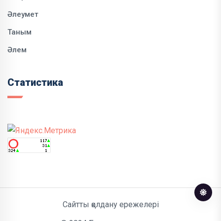
Әлеумет
Таным
Әлем
Статистика
Сайтты қолдану ережелері