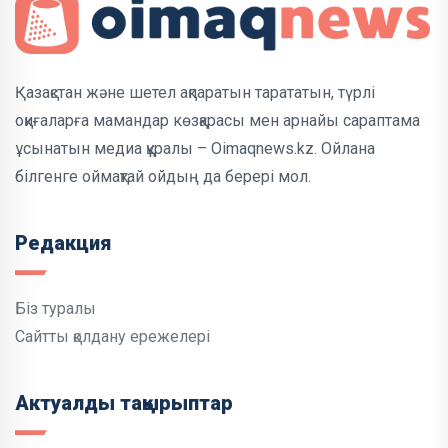
Қазақстан және шетел ақпаратын тарататын, түрлі
оқиғаларға мамандар көзқарасы мен арнайы сараптама
ұсынатын медиа құралы – Oimaqnews.kz. Ойлана
білгенге оймақтай ойдың да берері мол.
Редакция
Біз туралы
Сайтты қолдану ережелері
Актуалды тақырыптар