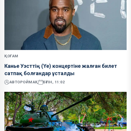
ҚОҒАМ
Канье Уэсттің (Ye) концертіне жалған билет
сатпақ болғандар ұсталды
АВТОР
ОЙМАҚ
БҮГІН, 11:02