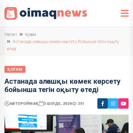
Негізгі
Қоғам
Астанада алғашқы көмек көрсету бойынша тегін оқыту
өтеді
ҚОҒАМ
Астанада алғашқы көмек көрсету
бойынша тегін оқыту өтеді
АВТОР
ОЙМАҚ
3 ШІЛДЕ, 2026
251