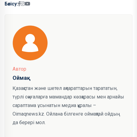
Бөлісу:
Автор
Оймақ
Қазақстан және шетел ақпараттарын тарататын,
түрлі оқиғаларға мамандар көзқарасы мен арнайы
сараптама ұсынатын медиа құралы –
Oimaqnews.kz. Ойлана білгенге оймақтай ойдың
да берері мол.