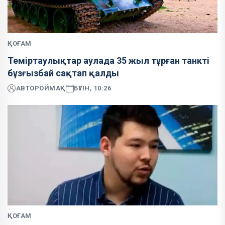
ҚОҒАМ
Теміртаулықтар аулада 35 жыл тұрған танкті
бұзғызбай сақтап қалды
АВТОР
ОЙМАҚ
БҮГІН, 10:26
ҚОҒАМ