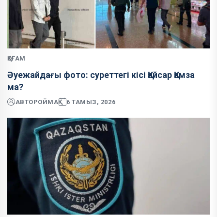
ҚОҒАМ
Әуежайдағы фото: суреттегі кісі Қайсар Қамза
ма?
АВТОР
ОЙМАҚ
6 ТАМЫЗ, 2026