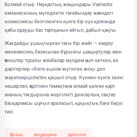
болмай отыр. Науқастың жақындары Viamedis
емханасының мүгедектік тағайындау жөніндегі
комиссиясы белгіленген күнге бір күн қалғанда
қабылдауды бас тартқанын айтып, дабыл қақты.
Жағдайды ушықтырған тағы бір жайт — емдеу
мекемесінің базасынан бұрынғы шақыртулар мен
өтініштер туралы жазбалар мүлдем өшіп кеткен, ал
дәрігерлер «бізге ешкім жүгінген жоқ» деп
жауапкершіліктен қашып отыр. Күннен-күнге халкі
нашарлап, өздігінен тамақтана алмай қалған қарт
ананың тағдырына жергілікті денсаулық сақтау
басқармасы шұғыл араласып, құқықтық баға беруі
тиіс.
Қосшы
медицина
диагноз