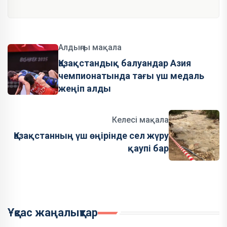
Алдыңғы мақала
Қазақстандық балуандар Азия
чемпионатында тағы үш медаль
жеңіп алды
Келесі мақала
Қазақстанның үш өңірінде сел жүру
қаупі бар
Ұқсас жаңалықтар