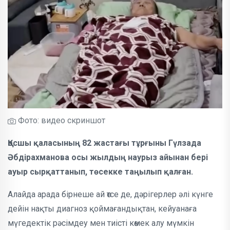
Фото: видео скриншот
Қосшы қаласының 82 жастағы тұрғыны Гүлзада
Әбдірахманова осы жылдың наурыз айынан бері
ауыр сырқаттанып, төсекке таңылып қалған.
Алайда арада бірнеше ай өтсе де, дәрігерлер әлі күнге
дейін нақты диагноз қоймағандықтан, кейуанаға
мүгедектік рәсімдеу мен тиісті көмек алу мүмкін