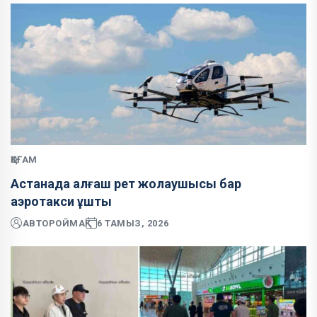
ҚОҒАМ
Астанада алғаш рет жолаушысы бар
аэротакси ұшты
АВТОР
ОЙМАҚ
6 ТАМЫЗ, 2026