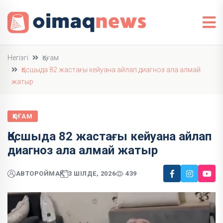
Негізгі
Қоғам
Қосшыда 82 жастағы кейуана айлап диагноз ала алмай
жатыр
ҚОҒАМ
Қосшыда 82 жастағы кейуана айлап
диагноз ала алмай жатыр
АВТОР
ОЙМАҚ
3 ШІЛДЕ, 2026
439