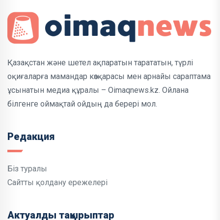
Қазақстан және шетел ақпаратын тарататын, түрлі
оқиғаларға мамандар көзқарасы мен арнайы сараптама
ұсынатын медиа құралы – Oimaqnews.kz. Ойлана
білгенге оймақтай ойдың да берері мол.
Редакция
Біз туралы
Сайтты қолдану ережелері
Актуалды тақырыптар