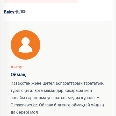
Бөлісу:
Автор
Оймақ
Қазақстан және шетел ақпараттарын тарататын,
түрлі оқиғаларға мамандар көзқарасы мен
арнайы сараптама ұсынатын медиа құралы –
Oimaqnews.kz. Ойлана білгенге оймақтай ойдың
да берері мол.