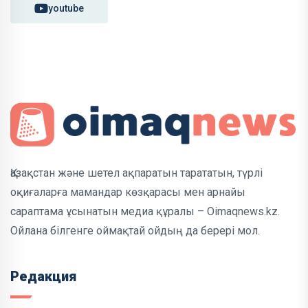
youtube
Қазақстан және шетел ақпаратын тарататын, түрлі
оқиғаларға мамандар көзқарасы мен арнайы
сараптама ұсынатын медиа құралы – Oimaqnews.kz.
Ойлана білгенге оймақтай ойдың да берері мол.
Редакция