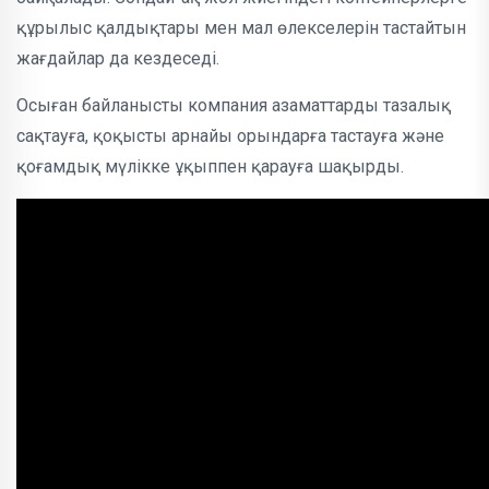
құрылыс қалдықтары мен мал өлекселерін тастайтын
жағдайлар да кездеседі.
Осыған байланысты компания азаматтарды тазалық
сақтауға, қоқысты арнайы орындарға тастауға және
қоғамдық мүлікке ұқыппен қарауға шақырды.