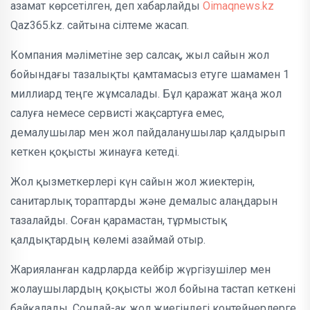
азамат көрсетілген, деп хабарлайды
Oimaqnews.kz
Qaz365.kz. сайтына сілтеме жасап.
Компания мәліметіне зер салсақ, жыл сайын жол
бойындағы тазалықты қамтамасыз етуге шамамен 1
миллиард теңге жұмсалады. Бұл қаражат жаңа жол
салуға немесе сервисті жақсартуға емес,
демалушылар мен жол пайдаланушылар қалдырып
кеткен қоқысты жинауға кетеді.
Жол қызметкерлері күн сайын жол жиектерін,
санитарлық тораптарды және демалыс алаңдарын
тазалайды. Соған қарамастан, тұрмыстық
қалдықтардың көлемі азаймай отыр.
Жарияланған кадрларда кейбір жүргізушілер мен
жолаушылардың қоқысты жол бойына тастап кеткені
байқалады. Сондай-ақ жол жиегіндегі контейнерлерге