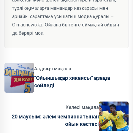
түрлі оқиғаларға мамандар көзқарасы мен
арнайы сараптама ұсынатын медиа құралы –
Oimaqnews.kz. Ойлана білгенге оймақтай ойдың
да берері мол.
Алдыңғы мақала
"Ойыншықтар хикаясы" қазақша
сөйледі
Келесі мақала
20 маусым: әлем чемпионатынан
ойын кестесі