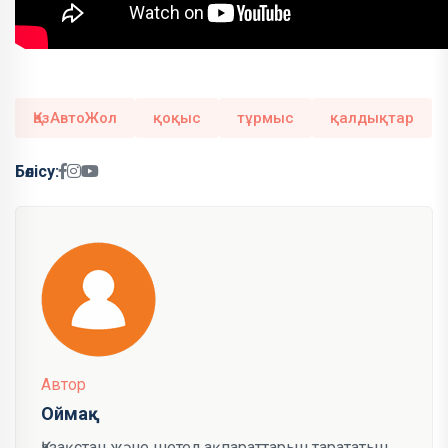
ҚазАвтоЖол
қоқыс
тұрмыс
қалдықтар
Бөлісу:
Автор
Оймақ
Қазақстан және шетел ақпараттарын тарататын,