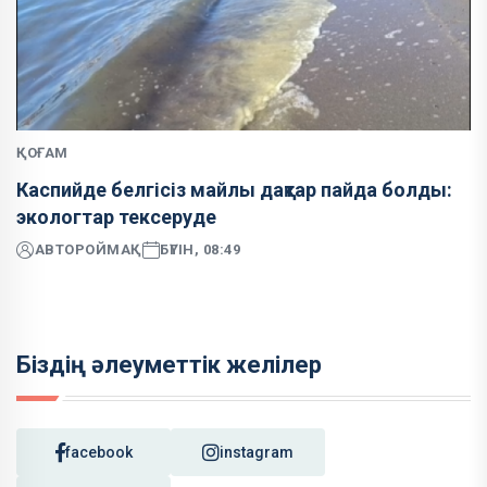
ҚОҒАМ
Каспийде белгісіз майлы дақтар пайда болды:
экологтар тексеруде
АВТОР
ОЙМАҚ
БҮГІН, 08:49
Біздің әлеуметтік желілер
facebook
instagram