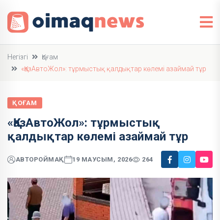
Негізгі
Қоғам
«ҚазАвтоЖол»: тұрмыстық қалдықтар көлемі азаймай тұр
ҚОҒАМ
«ҚазАвтоЖол»: тұрмыстық
қалдықтар көлемі азаймай тұр
АВТОР
ОЙМАҚ
19 МАУСЫМ, 2026
264