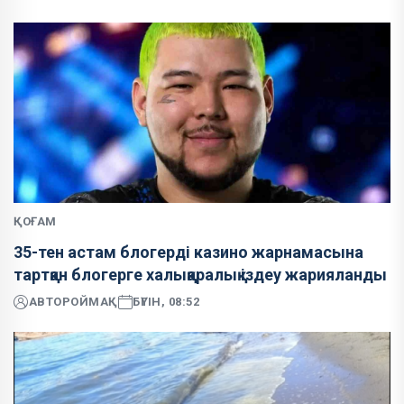
ҚОҒАМ
35-тен астам блогерді казино жарнамасына
тартқан блогерге халықаралық іздеу жарияланды
АВТОР
ОЙМАҚ
БҮГІН, 08:52