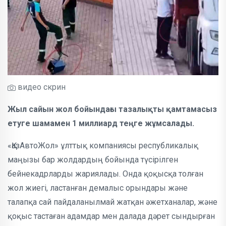
видео скрин
Жыл сайын жол бойындағы тазалықты қамтамасыз
етуге шамамен 1 миллиард теңге жұмсалады.
«ҚазАвтоЖол» ұлттық компаниясы республикалық
маңызы бар жолдардың бойында түсірілген
бейнекадрларды жариялады. Онда қоқысқа толған
жол жиегі, ластанған демалыс орындары және
талапқа сай пайдаланылмай жатқан әжетханалар, және
қоқыс тастаған адамдар мен далада дәрет сындырған