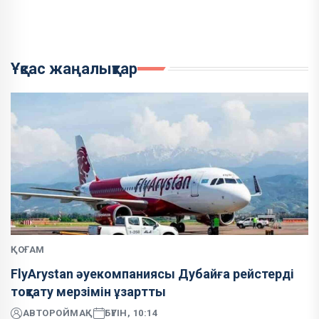
Ұқсас жаңалықтар
ҚОҒАМ
FlyArystan әуекомпаниясы Дубайға рейстерді
тоқтату мерзімін ұзартты
АВТОР
ОЙМАҚ
БҮГІН, 10:14