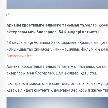
Арнайы көрсетілімге елімізге танымал тұлғалар, қоғ
актерлары мен блогерлер, БАҚ өкілдері қатысты.
18 маусым күні Астанада Халықаралық «Қазақ тілі» 
«Ойыншықтар хикаясы 5» анимациялық фильмінің қазақ 
Oimaqnews.kz
Арнайы көрсетілімге елімізге танымал тұлғалар, қоғам 
актерлары мен блогерлер, БАҚ өкілдері қатысты.
Іс-шараның мақсаты – қазақ тіліндегі сапалы мазмұн
қазақ тіліндегі контенттің дамуына үлес қосып жүрген 