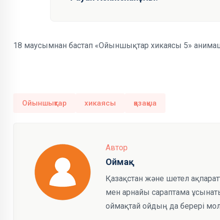
18 маусымнан бастап «Ойыншықтар хикаясы 5» анимация
Ойыншықтар
хикаясы
қазақша
Автор
Оймақ
Қазақстан және шетел ақпарат
мен арнайы сараптама ұсынаты
оймақтай ойдың да берері мол