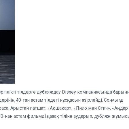
ергілікті тілдерге дубляждау Disney компаниясында бұрын
інің 40-тан астам тілдегі нұсқасын әзірлейді. Соңғы үш
аса. Арыстан патша», «Ақшақар», «Лило мен Стич», «Аңдар
10-нан астам фильмді қазақ тіліне аударып, дубляж жұмыс