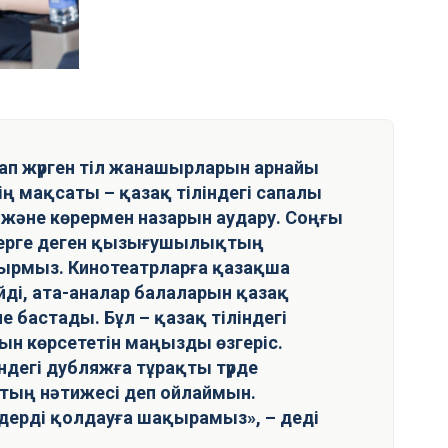
дап жүрген тіл жанашырларын арнайы
ң мақсаты – қазақ тіліндегі сапалы
 және көрермен назарын аудару. Соңғы
дерге деген қызығушылықтың
ырмыз. Кинотеатрларға қазақша
йді, ата-аналар балаларын қазақ
е бастады. Бұл – қазақ тіліндегі
н көрсететін маңызды өзгеріс.
ндегі дубляжға тұрақты түрде
стың нәтижесі деп ойлаймын.
дерді қолдауға шақырамыз», – деді