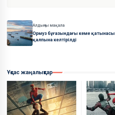
Алдыңғы мақала
Ормуз бұғазындағы кеме қатынасы
қалпына келтірілді
Ұқсас жаңалықтар