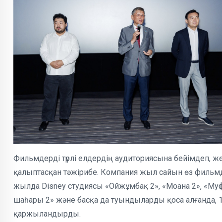
Фильмдерді түрлі елдердің аудиториясына бейімдеп, ж
қалыптасқан тәжірибе. Компания жыл сайын өз фильмдер
жылда Disney студиясы «Ойжұмбақ 2», «Моана 2», «Муф
шаһары 2» және басқа да туындыларды қоса алғанда, 
қаржыландырды.