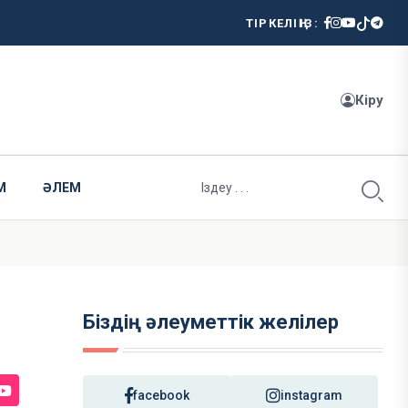
ТІРКЕЛІҢІЗ:
Кіру
М
ӘЛЕМ
Біздің әлеуметтік желілер
facebook
instagram