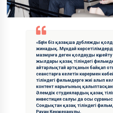
«Бүгін біз қазақша дубляжды қол
жинадық. Мұндай көрсетілімдерді
мазмұнға деген қолдауды күшейту
жылдары қазақ тіліндегі фильм
айтарлықтай артқанын байқап от
сеанстарға келетін көрермен көбе
тіліндегі фильмдерге жиі алып кел
контент нарығының қалыптасқаны
Әлемдік студиялардың қазақ тілі
инвестиция салуы да осы сұраны
Сондықтан қазақ тіліндегі фильм
Рауан Кенжеханұлы.