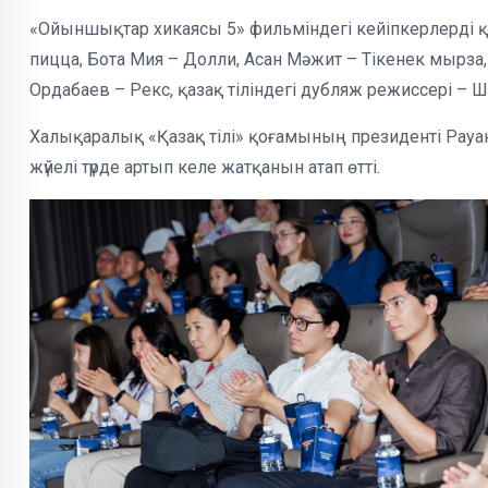
«Ойыншықтар хикаясы 5» фильміндегі кейіпкерлерді қа
пицца, Бота Мия – Долли, Асан Мәжит – Тікенек мырза
Ордабаев – Рекс, қазақ тіліндегі дубляж режиссері – 
Халықаралық «Қазақ тілі» қоғамының президенті Рауа
жүйелі түрде артып келе жатқанын атап өтті.