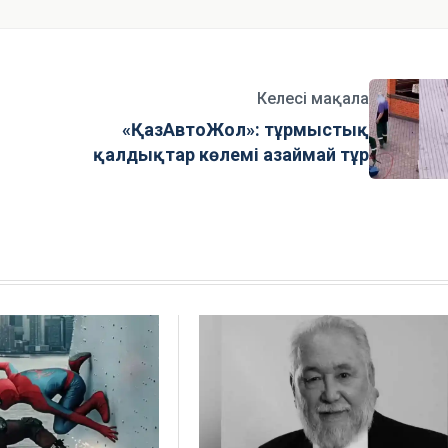
Келесі мақала
«ҚазАвтоЖол»: тұрмыстық
қалдықтар көлемі азаймай тұр