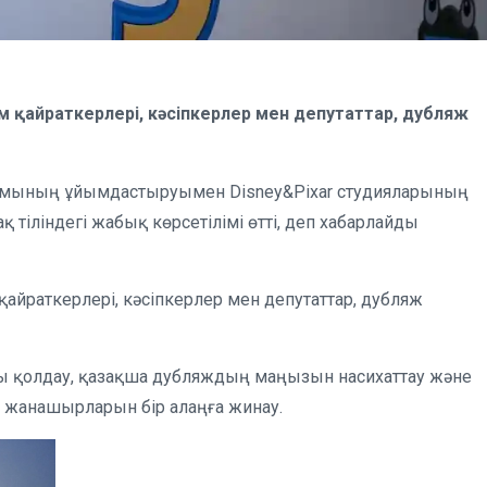
ам қайраткерлері, кәсіпкерлер мен депутаттар, дубляж
қоғамының ұйымдастыруымен Disney&Pixar студияларының
тіліндегі жабық көрсетілімі өтті, деп хабарлайды
қайраткерлері, кәсіпкерлер мен депутаттар, дубляж
ды қолдау, қазақша дубляждың маңызын насихаттау және
тіл жанашырларын бір алаңға жинау.