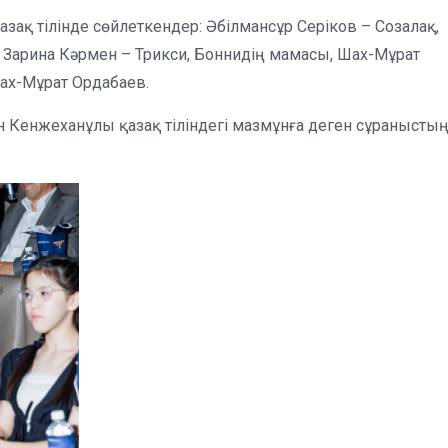
зақ тілінде сөйлеткендер: Әбілмансұр Серіков – Созалақ,
, Зарина Кәрмен – Трикси, Боннидің мамасы, Шах-Мұрат
Шах-Мұрат Ордабаев.
н Кенжеханұлы қазақ тіліндегі мазмұнға деген сұранысты