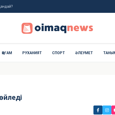
 қандай?
арыз алушыларға маңызды өзгеріс
жолданды
ҚОҒАМ
РУХАНИЯТ
СПОРТ
ӘЛЕУМЕТ
ТАНЫ
сөйледі