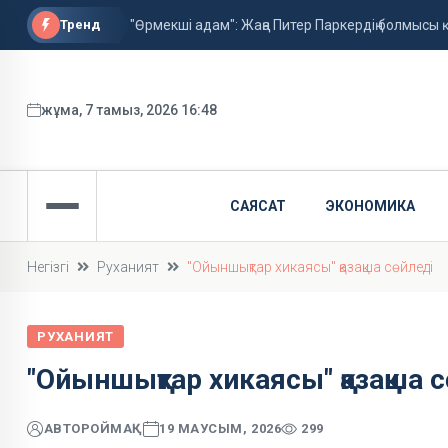
Тренд
"Өрмекші адам": Жаңа Питер Паркердің болмысы
Кредитті ерте жапсаңыз, айыппұл төлемейсіз: қ
Ұлдана Мырзуанның өліміне қатысты іс сотқа 
жұма, 7 тамыз, 2026 16:48
САЯСАТ
ЭКОНОМИКА
Негізгі
Руханият
"Ойыншықтар хикаясы" қазақша сөйледі
РУХАНИЯТ
"Ойыншықтар хикаясы" қазақша 
АВТОР
ОЙМАҚ
19 МАУСЫМ, 2026
299