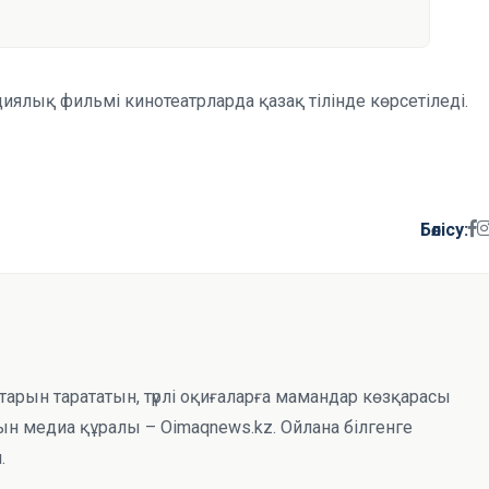
лық фильмі кинотеатрларда қазақ тілінде көрсетіледі.
Бөлісу:
тарын тарататын, түрлі оқиғаларға мамандар көзқарасы
н медиа құралы – Oimaqnews.kz. Ойлана білгенге
.