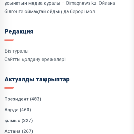
ұсынатын медиа құралы – Oimaqnews.kz. Ойлана
білгенге оймақтай ойдың да берері мол.
Редакция
Біз туралы
Сайтты қолдану ережелері
Актуалды тақырыптар
Президент (483)
Ақорда (460)
қылмыс (327)
Астана (267)