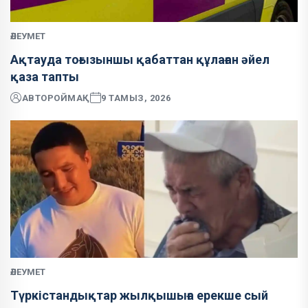
ӘЛЕУМЕТ
Ақтауда тоғызыншы қабаттан құлаған әйел
қаза тапты
АВТОР
ОЙМАҚ
9 ТАМЫЗ, 2026
ӘЛЕУМЕТ
Түркістандықтар жылқышыға ерекше сый