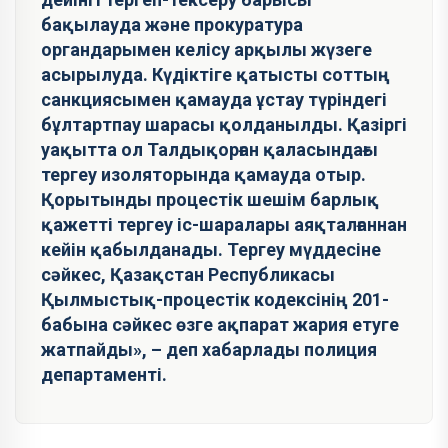
бақылауда және прокуратура
органдарымен келісу арқылы жүзеге
асырылуда. Күдіктіге қатысты соттың
санкциясымен қамауда ұстау түріндегі
бұлтартпау шарасы қолданылды. Қазіргі
уақытта ол Талдықорған қаласындағы
тергеу изоляторында қамауда отыр.
Қорытынды процестік шешім барлық
қажетті тергеу іс-шаралары аяқталғаннан
кейін қабылданады. Тергеу мүддесіне
сәйкес, Қазақстан Республикасы
Қылмыстық-процестік кодексінің 201-
бабына сәйкес өзге ақпарат жария етуге
жатпайды», – деп хабарлады полиция
департаменті.