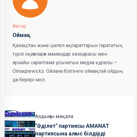
Автор
Оймақ
Қазақстан және шетел ақпараттарын тарататын,
түрлі оқиғаларға мамандар көзқарасы мен
арнайы сараптама ұсынатын медиа құралы –
Oimaqnews.kz. Ойлана білгенге оймақтай ойдың
да берері мол.
Алдыңғы мақала
"Әділет" партиясы AMANAT
партиясына алғыс білдірді