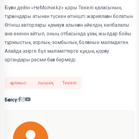
Бұған дейін «НеМолчи.kz» қоры Текелі қаласының
тұрғындары атынан түскен өтінішті жариялаған болатын.
Өтініш авторлары қамауға алынған әйелдің көпбалалы
ана екенін айтып, оның отбасында ұзақ жылдар бойы
тұрмыстық зорлық-зомбылық болғанын мәлімдеген.
Алайда әзірге бұл мәліметтерге құқық қорғау
органдары ресми баға бермеді.
қылмыс
пышақ
Текелі
Бөлісу: