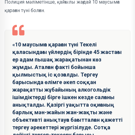
Полиция мәліметінше, қайғылы жағдай 10 маусымға
қараған түні болған.
«10 маусымға қараған түні Текелі
қаласындағы үйлердің бірінде 45 жастағы
ер адам пышақ жарақатынан көз
жұмды. Аталған факті бойынша
қылмыстық іс қозғалды. Тергеу
барысында өлімге әкеп соққан
жарақатты жұбайының алкогольдік
ішімдіктерді бірге ішкен кезде салғаны
анықталды. Қазіргі уақытта оқиғаның
барлық мән-жайын жан-жақты және
объективті анықтауға бағытталған қажетті
тергеу әрекеттері жүргізілуде. Сотқа
дейінгі тергеп-тексеру барысы