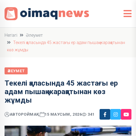
Негізгі
Әлеумет
Текелі қаласында 45 жастағы ер адам пышақ жарақатынан
көз жұмды
ӘЛЕУМЕТ
Текелі қаласында 45 жастағы ер
адам пышақ жарақатынан көз
жұмды
АВТОР
ОЙМАҚ
15 МАУСЫМ, 2026
341