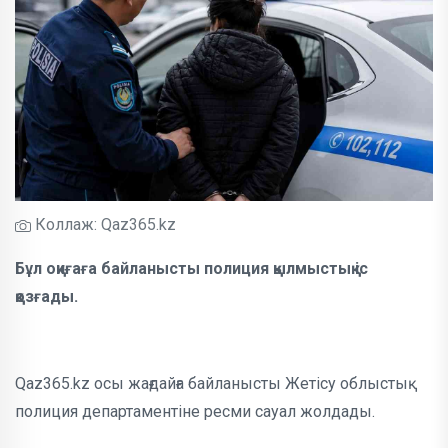
Коллаж: Qaz365.kz
Бұл оқиғаға байланысты полиция қылмыстық іс
қозғады.
Qaz365.kz осы жағдайға байланысты Жетісу облыстық
полиция департаментіне ресми сауал жолдады.