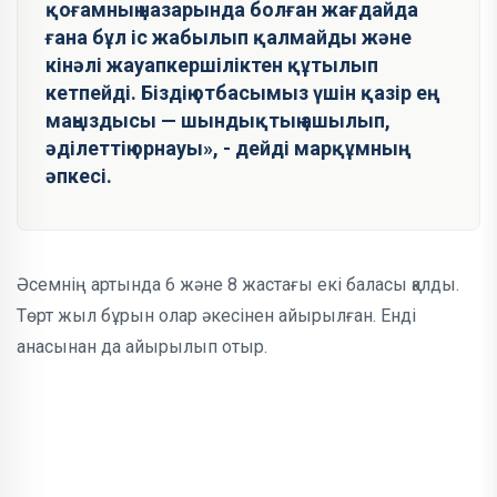
қоғамның назарында болған жағдайда
ғана бұл іс жабылып қалмайды және
кінәлі жауапкершіліктен құтылып
кетпейді. Біздің отбасымыз үшін қазір ең
маңыздысы — шындықтың ашылып,
әділеттің орнауы», - дейді марқұмның
әпкесі.
Әсемнің артында 6 және 8 жастағы екі баласы қалды.
Төрт жыл бұрын олар әкесінен айырылған. Енді
анасынан да айырылып отыр.