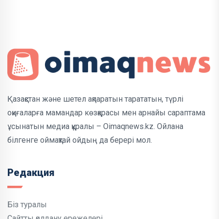
Қазақстан және шетел ақпаратын тарататын, түрлі
оқиғаларға мамандар көзқарасы мен арнайы сараптама
ұсынатын медиа құралы – Oimaqnews.kz. Ойлана
білгенге оймақтай ойдың да берері мол.
Редакция
Біз туралы
Сайтты қолдану ережелері