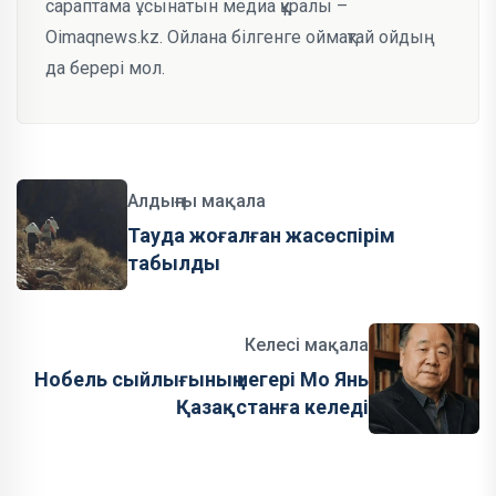
сараптама ұсынатын медиа құралы –
Oimaqnews.kz. Ойлана білгенге оймақтай ойдың
да берері мол.
Алдыңғы мақала
Тауда жоғалған жасөспірім
табылды
Келесі мақала
Нобель сыйлығының иегері Мо Янь
Қазақстанға келеді