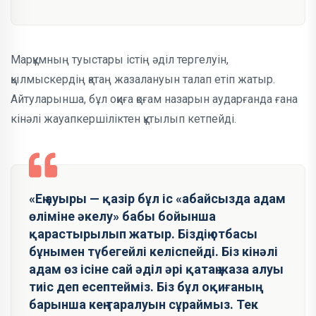
Марқұмның туыстары істің әділ тергелуін,
қылмыскердің қатаң жазалануын талап етіп жатыр.
Айтуларынша, бұл оқиға қоғам назарын аударғанда ғана
кінәлі жауапкершіліктен құтылып кетпейді.
«Ең ауыры — қазір бұл іс «абайсызда адам
өліміне әкелу» бабы бойынша
қарастырылып жатыр. Біздің отбасы
бұнымен түбегейлі келіспейді. Біз кінәлі
адам өз ісіне сай әділ әрі қатаң жаза алуы
тиіс деп есептейміз. Біз бұл оқиғаның
барынша кең таралуын сұраймыз. Тек