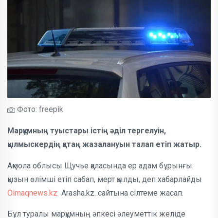
Фото: freepik
Марқұмның туыстары істің әділ тергелуін,
қылмыскердің қатаң жазалануын талап етіп жатыр.
Ақмола облысы Щучье қаласында ер адам бұрынғы
қызын өлімші етіп сабап, мерт қылды, деп хабарлайды
Oimaqnews.kz
Arasha.kz. сайтына сілтеме жасап.
Бұл туралы марқұмның әпкесі әлеуметтік желіде