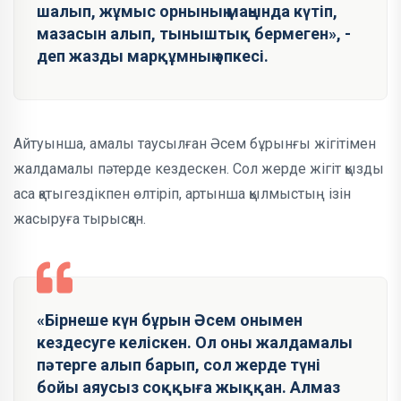
шалып, жұмыс орнының маңында күтіп,
мазасын алып, тыныштық бермеген», -
деп жазды марқұмның әпкесі.
Айтуынша, амалы таусылған Әсем бұрынғы жігітімен
жалдамалы пәтерде кездескен. Сол жерде жігіт қызды
аса қатыгездікпен өлтіріп, артынша қылмыстың ізін
жасыруға тырысқан.
«Бірнеше күн бұрын Әсем онымен
кездесуге келіскен. Ол оны жалдамалы
пәтерге алып барып, сол жерде түні
бойы аяусыз соққыға жыққан. Алмаз