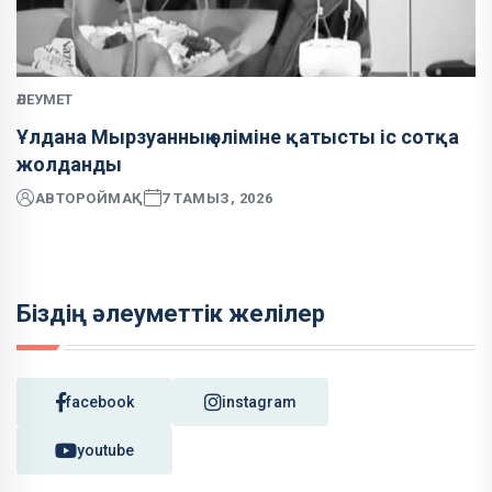
ӘЛЕУМЕТ
Ұлдана Мырзуанның өліміне қатысты іс сотқа
жолданды
АВТОР
ОЙМАҚ
7 ТАМЫЗ, 2026
Біздің әлеуметтік желілер
facebook
instagram
youtube