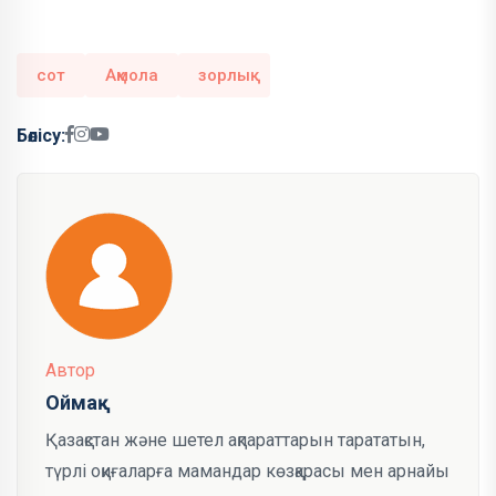
сот
Ақмола
зорлық
Бөлісу:
Автор
Оймақ
Қазақстан және шетел ақпараттарын тарататын,
түрлі оқиғаларға мамандар көзқарасы мен арнайы