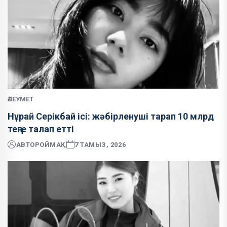
ӘЛЕУМЕТ
Нұрай Серікбай ісі: жәбірленуші тарап 10 млрд
теңге талап етті
АВТОР
ОЙМАҚ
7 ТАМЫЗ, 2026