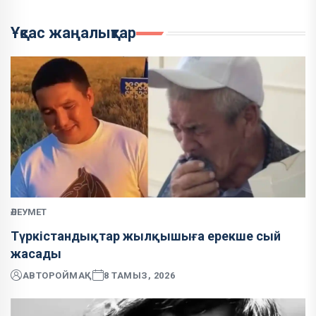
Ұқсас жаңалықтар
ӘЛЕУМЕТ
Түркістандықтар жылқышыға ерекше сый
жасады
АВТОР
ОЙМАҚ
8 ТАМЫЗ, 2026