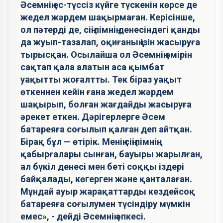
Әсемнің ес-түссіз күйге түскенін көрсе де
жедел жәрдем шақырмаған. Керісінше,
ол пәтерді де, сіңілімнің денесіндегі қанды
да жуып-тазалап, оқиғаның ізін жасыруға
тырысқан. Осылайша ол Әсемнің өмірін
сақтап қала алатын аса қымбат
уақытты жоғалтты. Тек біраз уақыт
өткеннен кейін ғана жедел жәрдем
шақырып, болған жағдайды жасыруға
әрекет еткен. Дәрігерлерге Әсем
батареяға соғылып қалған деп айтқан.
Бірақ бұл — өтірік. Менің сіңілімнің
қабырғалары сынған, бауыры жарылған,
ал бүкіл денесі мен беті соққы іздері
байқалады, көгерген және қанталаған.
Мұндай ауыр жарақаттарды кездейсоқ
батареяға соғылумен түсіндіру мүмкін
емес», - дейді Әсемнің әпкесі.