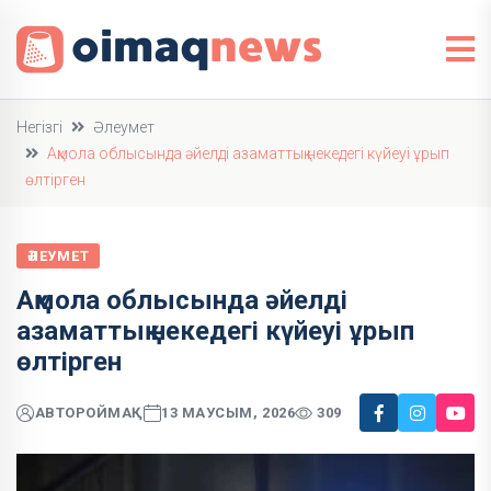
Негізгі
Әлеумет
Ақмола облысында әйелді азаматтық некедегі күйеуі ұрып
өлтірген
ӘЛЕУМЕТ
Ақмола облысында әйелді
азаматтық некедегі күйеуі ұрып
өлтірген
АВТОР
ОЙМАҚ
13 МАУСЫМ, 2026
309