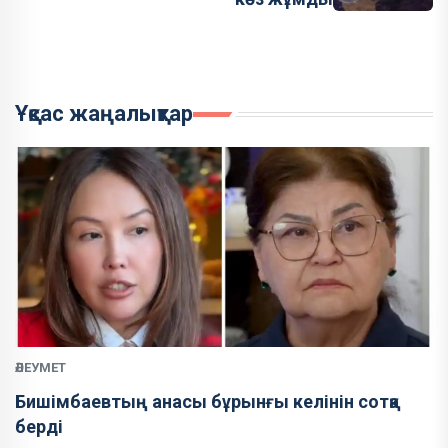
Ұқсас жаңалықтар
ӘЛЕУМЕТ
Бишімбаевтың анасы бұрынғы келінін сотқа
берді