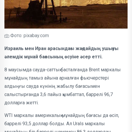
Фото: pixabay.com
Израиль мен Иран арасындағы жағдайдың ушығуы
әлемдік мұнай бағасының өсуіне әсер етті.
8 маусымда сауда-саттық басталғанда Brent маркалы
мұнайдың тамыз айына арналған фьючерстері
алдыңғы сауда күнінің жабылу бағасымен
салыстырғанда 3,6 пайыз қымбаттап, баррелі 96,7
долларға жетті.
WTI маркалы америкалық мұнайдың бағасы да өсіп,
баррелі 93,5 доллар болды. Ал Urals маркалы
мұнайдың бір баррелі шамамен 86,3 доллардан