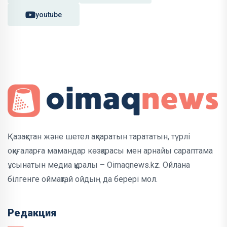
youtube
Қазақстан және шетел ақпаратын тарататын, түрлі
оқиғаларға мамандар көзқарасы мен арнайы сараптама
ұсынатын медиа құралы – Oimaqnews.kz. Ойлана
білгенге оймақтай ойдың да берері мол.
Редакция