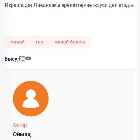
Израильдің Ливандағы әрекеттеріне жауап деп атады.
мұнай
газ
мұнай бағасы
Бөлісу:
Автор
Оймақ