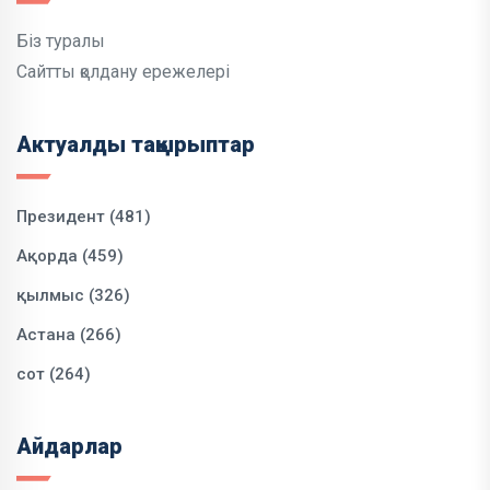
Біз туралы
Сайтты қолдану ережелері
Актуалды тақырыптар
Президент (481)
Ақорда (459)
қылмыс (326)
Астана (266)
сот (264)
Айдарлар