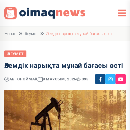
Негізгі
Әлеумет
Әлемдік нарықта мұнай бағасы өсті
ӘЛЕУМЕТ
Әлемдік нарықта мұнай бағасы өсті
АВТОР
ОЙМАҚ
8 МАУСЫМ, 2026
393