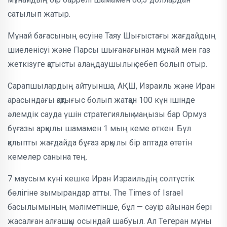
сатылып жатыр.
Мұнай бағасының өсуіне Таяу Шығыстағы жағдайдың
шиеленісуі және Парсы шығанағынан мұнай мен газ
жеткізуге қатысты алаңдаушылық себеп болып отыр.
Сарапшылардың айтуынша, АҚШ, Израиль және Иран
арасындағы қақтығыс болып жатқан 100 күн ішінде
әлемдік сауда үшін стратегиялық маңызы бар Ормуз
бұғазы арқылы шамамен 1 мың кеме өткен. Бұл
қалыпты жағдайда бұғаз арқылы бір аптада өтетін
кемелер санына тең.
7 маусым күні кешке Иран Израильдің солтүстік
бөлігіне зымырандар атты. The Times of Israel
басылымының мәліметінше, бұл — сәуір айынан бері
жасалған алғашқы осындай шабуыл. Ал Тегеран мұны