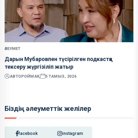
ӘЛЕУМЕТ
Дарын Мубаровпен түсірілген подкастқа
тексеру жүргізіліп жатыр
АВТОР
ОЙМАҚ
5 ТАМЫЗ, 2026
Біздің әлеуметтік желілер
facebook
instagram