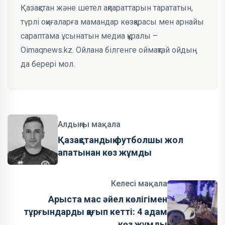
Қазақстан және шетел ақпараттарын тарататын,
түрлі оқиғаларға мамандар көзқарасы мен арнайы
сараптама ұсынатын медиа құралы –
Oimaqnews.kz. Ойлана білгенге оймақтай ойдың
да берері мол.
Алдыңғы мақала
Қазақстандық футболшы жол
апатынан көз жұмды
Келесі мақала
Арыста мас әйел көлігімен
тұрғындарды қағып кетті: 4 адам
көз жұмды