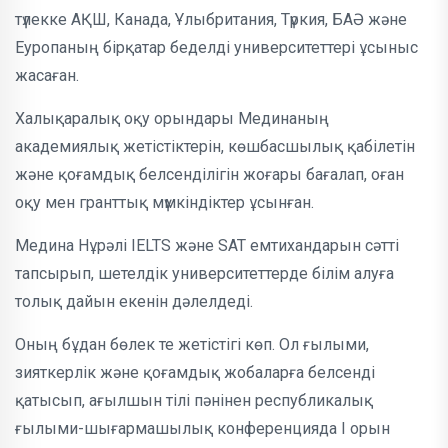
түлекке АҚШ, Канада, Ұлыбритания, Түркия, БАӘ және
Еуропаның бірқатар беделді университеттері ұсыныс
жасаған.
Халықаралық оқу орындары Мединаның
академиялық жетістіктерін, көшбасшылық қабілетін
және қоғамдық белсенділігін жоғары бағалап, оған
оқу мен гранттық мүмкіндіктер ұсынған.
Медина Нұрәлі IELTS және SAT емтихандарын сәтті
тапсырып, шетелдік университеттерде білім алуға
толық дайын екенін дәлелдеді.
Оның бұдан бөлек те жетістігі көп. Ол ғылыми,
зияткерлік және қоғамдық жобаларға белсенді
қатысып, ағылшын тілі пәнінен республикалық
ғылыми-шығармашылық конференцияда І орын