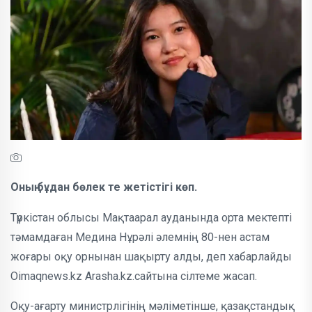
Оның бұдан бөлек те жетістігі көп.
Түркістан облысы Мақтаарал ауданында орта мектепті
тәмамдаған Медина Нұрәлі әлемнің 80-нен астам
жоғары оқу орнынан шақырту алды, деп хабарлайды
Oimaqnews.kz Arasha.kz.сайтына сілтеме жасап.
Оқу-ағарту министрлігінің мәліметінше, қазақстандық