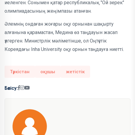
иеленген. Сонымен қатар республикалық "Ой зерек"
олимпиадасының жеңімпазы атанған.
Әлемнің ондаған жоғары оқу орнынан шақырту
алғанына қарамастан, Медина өз таңдауын жасап
үлгерген. Министрлік мәліметінше, ол Оңтүстік
Кореядағы Inha University оқу орнын таңдауға ниетті.
Түркістан
оқушы
жетістік
Бөлісу: