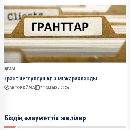
ҚОҒАМ
Грант иегерлерінің тізімі жарияланды
АВТОР
ОЙМАҚ
7 ТАМЫЗ, 2026
Біздің әлеуметтік желілер