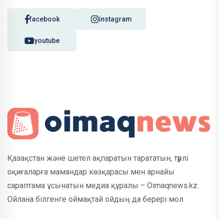
facebook
instagram
youtube
Қазақстан және шетел ақпаратын тарататын, түрлі
оқиғаларға мамандар көзқарасы мен арнайы
сараптама ұсынатын медиа құралы – Oimaqnews.kz.
Ойлана білгенге оймақтай ойдың да берері мол.