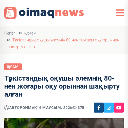
Негізгі
Қоғам
Түркістандық оқушы әлемнің 80-нен жоғары оқу орыннан
шақырту алған
ҚОҒАМ
Түркістандық оқушы әлемнің 80-
нен жоғары оқу орыннан шақырту
алған
АВТОР
ОЙМАҚ
6 МАУСЫМ, 2026
375