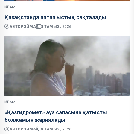
ҚОҒАМ
Қазақстанда аптап ыстық сақталады
АВТОР
ОЙМАҚ
8 ТАМЫЗ, 2026
ҚОҒАМ
«Қазгидромет» ауа сапасына қатысты
болжамын жариялады
АВТОР
ОЙМАҚ
8 ТАМЫЗ, 2026