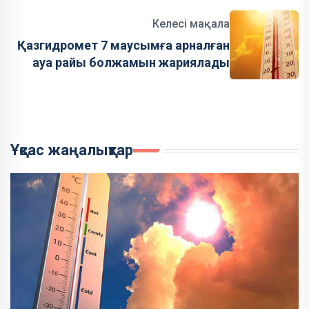
Келесі мақала
Қазгидромет 7 маусымға арналған
ауа райы болжамын жариялады
Ұқсас жаңалықтар