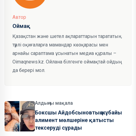
Автор
Оймақ
Қазақстан және шетел ақпараттарын тарататын,
түрлі оқиғаларға мамандар көзқарасы мен
арнайы сараптама ұсынатын медиа құралы –
Oimaqnews.kz. Ойлана білгенге оймақтай ойдың
да берері мол.
Алдыңғы мақала
Боксшы Айдобсыновтың жұбайы
алимент мөлшеріне қатысты
тексеруді сұрады