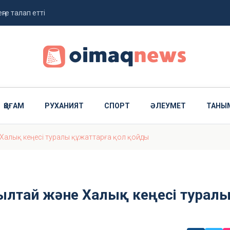
ңге талап етті
жолданды
ҚОҒАМ
РУХАНИЯТ
СПОРТ
ӘЛЕУМЕТ
ТАНЫ
е Халық кеңесі туралы құжаттарға қол қойды
рылтай және Халық кеңесі турал