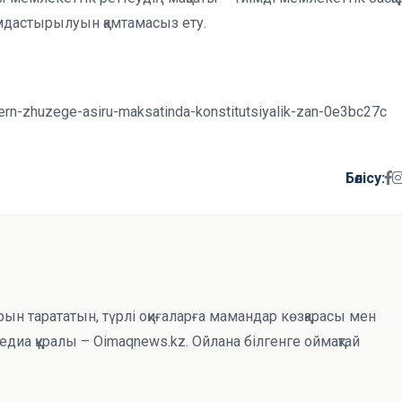
мдастырылуын қамтамасыз ету.
lern-zhuzege-asiru-maksatinda-konstitutsiyalik-zan-0e3bc27c
Бөлісу:
рын тарататын, түрлі оқиғаларға мамандар көзқарасы мен
иа құралы – Oimaqnews.kz. Ойлана білгенге оймақтай