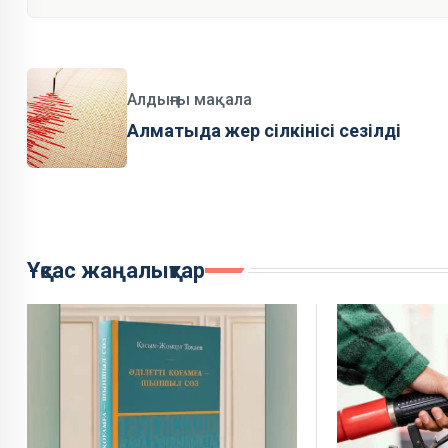
Алдыңғы мақала
Алматыда жер сілкінісі сезілді
Ұқсас жаңалықтар