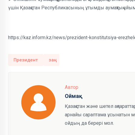
үшін Қазақстан Республикасының ұтымды аумақтық ұйы
https://kaz.inform.kz/news/prezident-konstitutsiya-erezhe
Президент
заң
Автор
Оймақ
Қазақстан және шетел ақпаратта
арнайы сараптама ұсынатын мед
ойдың да берері мол.