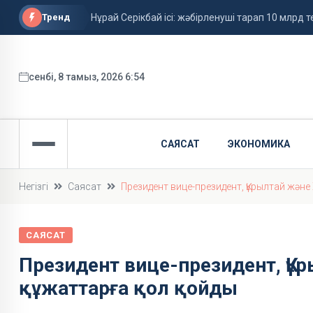
Тренд
Нұрай Серікбай ісі: жәбірленуші тарап 10 млрд те
Ұлдана Мырзуанның өліміне қатысты іс сотқа 
Грант иегерлерінің тізімі жарияланды
сенбі, 8 тамыз, 2026 6:54
САЯСАТ
ЭКОНОМИКА
Негізгі
Саясат
Президент вице-президент, Құрылтай жән
САЯСАТ
Президент вице-президент, Құ
құжаттарға қол қойды