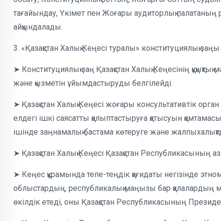
тағайындау, Үкімет пен Жоғары аудиторлық палатаның 
айқындалады.
3. «Қазақстан Халық Кеңесі туралы» конституциялық заңы
➤ Конституциялық заң Қазақстан Халық Кеңесінің құқықтық м
және қызметін ұйымдастыруды белгілейді.
➤ Қазақстан Халық Кеңесі жоғары консультативтік орга
елдегі ішкі саясатты қалыптастыруға қатысуын қамтамас
ішінде заңнамалық бастама көтеруге және жалпыхалықтық
➤ Қазақстан Халық Кеңесі Қазақстан Республикасының а
➤ Кеңес құрамында тепе-теңдік қағидаты негізінде этном
облыстардың, республикалық маңызы бар қалалардың мә
өкілдік етеді, оны Қазақстан Республикасының Президен