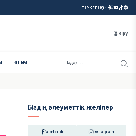
ТІРКЕЛІҢІЗ:
Кіру
М
ӘЛЕМ
Біздің әлеуметтік желілер
ы
facebook
instagram