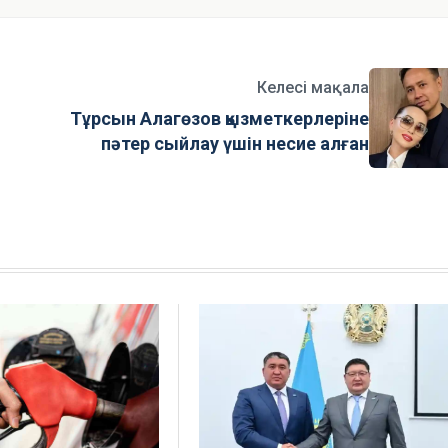
Келесі мақала
Тұрсын Алагөзов қызметкерлеріне
пәтер сыйлау үшін несие алған