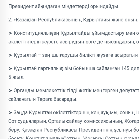
Президент айқындаған міндеттерді орындайды.
2. «Қазақстан Республикасының Құрылтайы және оның 
➤ Конституциялық заң Құрылтайды ұйымдастыру мен о
өкілеттіктерін жүзеге асырудың өзге де нысандарын, он
➤ Құрылтай – заң шығарушы билікті жүзеге асыратын е
➤ Құрылтай партиялық тізім бойынша сайланған 145 деп
5 жыл.
➤ Органды мемлекеттік тілді жетік меңгерген депута
сайланатын Төраға басқарады.
➤ Заңда Құрылтай өкілеттіктерінің кең ауқымы, соның 
Сот судьяларын, Орталық сайлау комиссиясының, Жоғар
беру, Қазақстан Республикасы Президентінің ұсынуы 
босату, Конституциялық Соттың, Жоғарғы Соттың судья