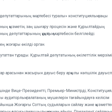
депутаттарының мәртебесі туралы» конституциялық заңы
ның қызметін, заң шығару процесін және Құрылтайдың
ың депутаттарының құқықтық мәртебесін белгілейді.
ң жоғары өкілді орган.
утаттан тұрады. Құрылтай депутатының өкілеттілік мерзімі
ттар арасынан жасырын дауыс беру арқылы көпшілік дауыс
ішінде Вице-Президентті, Премьер-Министрді, Конституция
ы аудиторлық палатаның мүшелерін тағайындауға келісім
бойынша Жоғарғы Соттың судьяларын сайлау және қызметте
ларын қолсұғылмаушылық құқынан айыру, Президент сайлауы