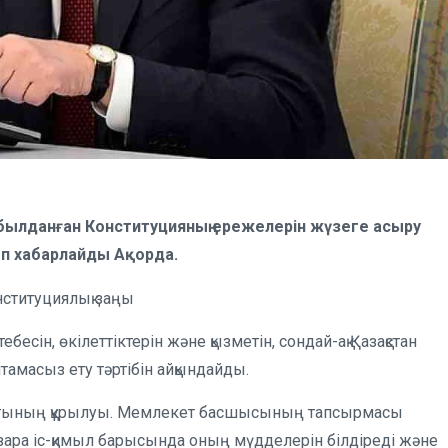
ылданған Конституцияның ережелерін жүзеге асыру
еп хабарлайды Ақорда.
нституциялық заңы
ебесін, өкілеттіктерін және қызметін, сондай-ақ Қазақстан
мтамасыз ету тәртібін айқындайды.
утының құрылуы. Мемлекет басшысының тапсырмасы
ара іс-қимыл барысында оның мүдделерін білдіреді және