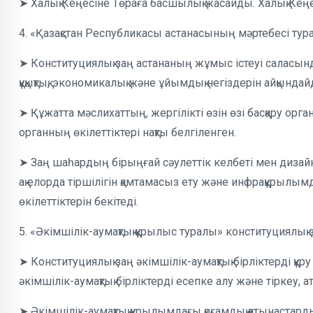
➤ Халық Кеңесіне Төраға басшылық жасайды. Халық Кеңес
4. «Қазақстан Республикасы астанасының мәртебесі тур
➤ Конституциялық заң астананың жұмыс істеуі саласынд
құқықтық, экономикалық және ұйымдық негіздерін айқындай
➤ Құжатта мәслихаттың, жергілікті өзін өзі басқару орга
органның өкілеттіктері нақты белгіленген.
➤ Заң шаһардың бірыңғай сәулеттік келбеті мен дизай
ақ елорда тіршілігін қамтамасыз ету және инфрақұры
өкілеттіктерін бекітеді.
5. «Әкімшілік-аумақтық құрылыс туралы» конституциялық 
➤ Конституциялық заң әкімшілік-аумақтық бірліктерді құ
әкімшілік-аумақтық бірліктерді есепке алу және тіркеу, 
➤ Әкімшілік-аумақтық құрылымдағы қоғамдық қатынастард