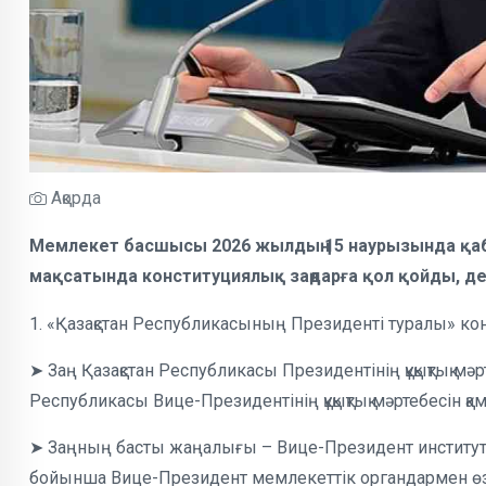
Ақорда
Мемлекет басшысы 2026 жылдың 15 наурызында қаб
мақсатында конституциялық заңдарға қол қойды, д
1. «Қазақстан Республикасының Президенті туралы» ко
➤ Заң Қазақстан Республикасы Президентінің құқықтық мәрт
Республикасы Вице-Президентінің құқықтық мәртебесін қа
➤ Заңның басты жаңалығы – Вице-Президент инстит
бойынша Вице-Президент мемлекеттік органдармен өз