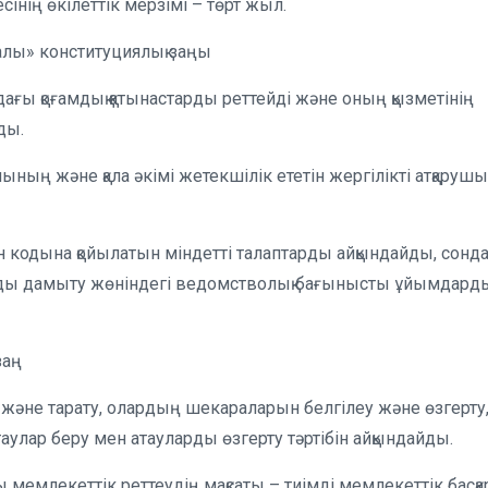
інің өкілеттік мерзімі – төрт жыл.
алы» конституциялық заңы
ағы қоғамдық қатынастарды реттейді және оның қызметінің
ды.
нының және қала әкімі жетекшілік ететін жергілікті атқарушы
н кодына қойылатын міндетті талаптарды айқындайды, сонда
лымды дамыту жөніндегі ведомстволық бағынысты ұйымдард
заң
ру және тарату, олардың шекараларын белгілеу және өзгерту
атаулар беру мен атауларды өзгерту тәртібін айқындайды.
ы мемлекеттік реттеудің мақсаты – тиімді мемлекеттік басқа