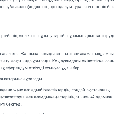
республикалық бюджеттің орындалуы туралы есептерін бек
әртебесін, өкілеттігін, құрылу тәртібін, құрамын қалыптастыру
н саналады. Жалпыхалықтық диалогты және азаматтық қоғамн
ыз ету мақсатында құрылады. Кең ауқымдағы өкілеттікке, сон
 референдум өткізуді ұсынуға құқығы бар.
заматтарынан құралады.
әдени және қоғамдық бірлестіктердің, сондай-ақ астананың,
слихаттары мен қоғамдық кеңестерінің атынан 42 адамнан
ті бекітеді.