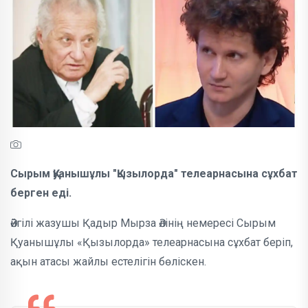
Сырым Қуанышұлы "Қызылорда" телеарнасына сұхбат
берген еді.
Әйгілі жазушы Қадыр Мырза Әлінің немересі Сырым
Қуанышұлы «Қызылорда» телеарнасына сұхбат беріп,
ақын атасы жайлы естелігін бөліскен.