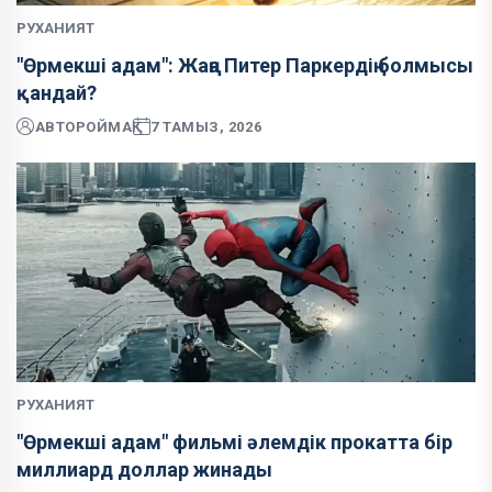
РУХАНИЯТ
"Өрмекші адам": Жаңа Питер Паркердің болмысы
қандай?
АВТОР
ОЙМАҚ
7 ТАМЫЗ, 2026
РУХАНИЯТ
"Өрмекші адам" фильмі әлемдік прокатта бір
миллиард доллар жинады