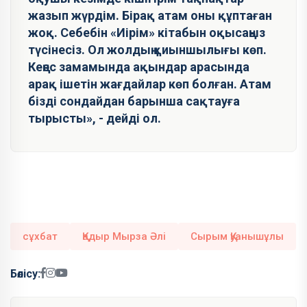
жазып жүрдім. Бірақ атам оны құптаған
жоқ. Себебін «Иірім» кітабын оқысаңыз
түсінесіз. Ол жолдың қиыншылығы көп.
Кеңес замамында ақындар арасында
арақ ішетін жағдайлар көп болған. Атам
бізді сондайдан барынша сақтауға
тырысты», - дейді ол.
сұхбат
Қадыр Мырза Әлі
Сырым Қуанышұлы
Бөлісу: