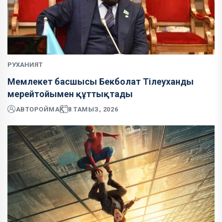
РУХАНИЯТ
Мемлекет басшысы Бекболат Тілеуханды
мерейтойымен құттықтады
АВТОР
ОЙМАҚ
8 ТАМЫЗ, 2026