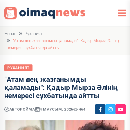
Негізгі
Руханият
"Атам өлең жазғанымды қаламады": Қадыр Мырза Әлінің
немересі сұхбатында айтты
РУХАНИЯТ
"Атам өлең жазғанымды
қаламады": Қадыр Мырза Әлінің
немересі сұхбатында айтты
АВТОР
ОЙМАҚ
4 МАУСЫМ, 2026
464