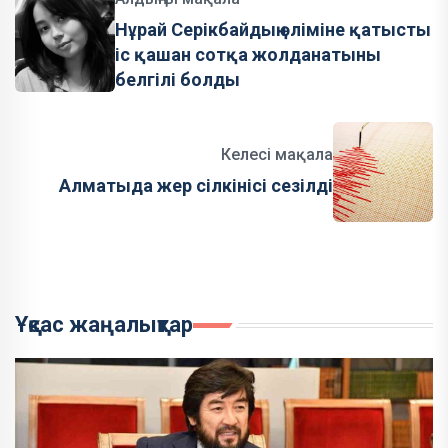
Нұрай Серікбайдың өліміне қатысты
іс қашан сотқа жолданатыны
белгілі болды
Келесі мақала
Алматыда жер сілкінісі сезілді
Ұқсас жаңалықтар