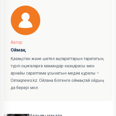
Автор
Оймақ
Қазақстан және шетел ақпараттарын тарататын,
түрлі оқиғаларға мамандар көзқарасы мен
арнайы сараптама ұсынатын медиа құралы –
Oimaqnews.kz. Ойлана білгенге оймақтай ойдың
да берері мол.
Алдыңғы мақала