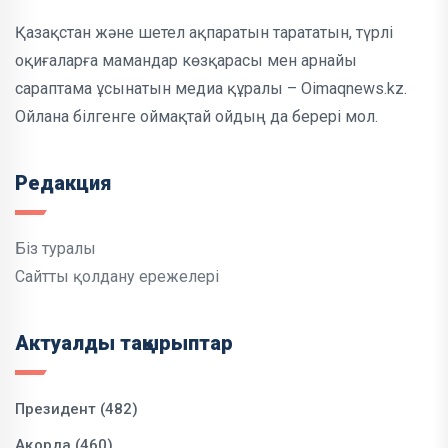
Қазақстан және шетел ақпаратын тарататын, түрлі
оқиғаларға мамандар көзқарасы мен арнайы
сараптама ұсынатын медиа құралы – Oimaqnews.kz.
Ойлана білгенге оймақтай ойдың да берері мол.
Редакция
Біз туралы
Сайтты қолдану ережелері
Актуалды тақырыптар
Президент (482)
Ақорда (460)