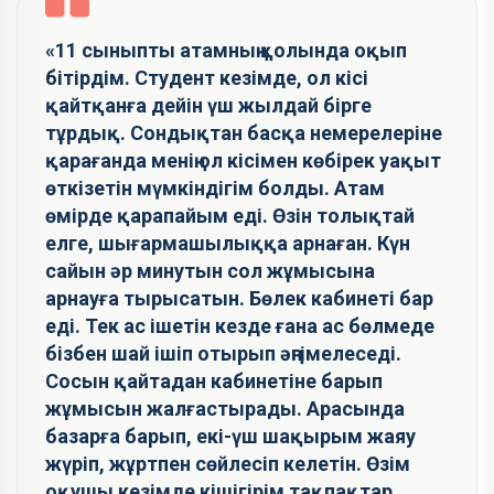
«11 сыныпты атамның қолында оқып
бітірдім. Студент кезімде, ол кісі
қайтқанға дейін үш жылдай бірге
тұрдық. Сондықтан басқа немерелеріне
қарағанда менің ол кісімен көбірек уақыт
өткізетін мүмкіндігім болды. Атам
өмірде қарапайым еді. Өзін толықтай
елге, шығармашылыққа арнаған. Күн
сайын әр минутын сол жұмысына
арнауға тырысатын. Бөлек кабинеті бар
еді. Тек ас ішетін кезде ғана ас бөлмеде
бізбен шай ішіп отырып әңгімелеседі.
Сосын қайтадан кабинетіне барып
жұмысын жалғастырады. Арасында
базарға барып, екі-үш шақырым жаяу
жүріп, жұртпен сөйлесіп келетін. Өзім
оқушы кезімде кішігірім тақпақтар