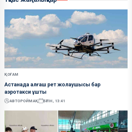
ҚОҒАМ
Астанада алғаш рет жолаушысы бар
аэротакси ұшты
АВТОР
ОЙМАҚ
БҮГІН, 13:41