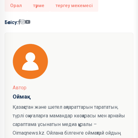
Орал
түрме
тергеу мекемесі
Бөлісу:
Автор
Оймақ
Қазақстан және шетел ақпараттарын тарататын,
түрлі оқиғаларға мамандар көзқарасы мен арнайы
сараптама ұсынатын медиа құралы –
Oimaqnews.kz. Ойлана білгенге оймақтай ойдың