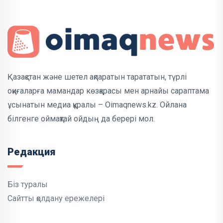
Қазақстан және шетел ақпаратын тарататын, түрлі
оқиғаларға мамандар көзқарасы мен арнайы сараптама
ұсынатын медиа құралы – Oimaqnews.kz. Ойлана
білгенге оймақтай ойдың да берері мол.
Редакция
Біз туралы
Сайтты қолдану ережелері