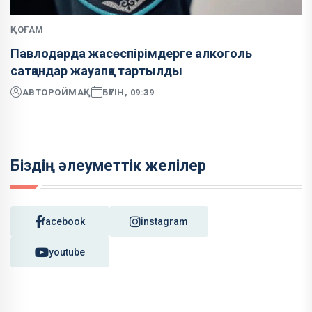
ҚОҒАМ
Павлодарда жасөспірімдерге алкоголь
сатқандар жауапқа тартылды
АВТОР
ОЙМАҚ
БҮГІН, 09:39
Біздің әлеуметтік желілер
facebook
instagram
youtube