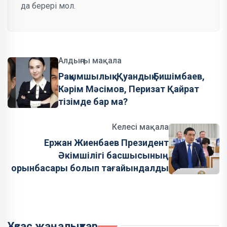
да берері мол.
Алдыңғы мақала
Рақымшылық: Қуандық Бишімбаев,
Кәрім Мәсімов, Перизат Қайрат
тізімде бар ма?
Келесі мақала
Ержан Жиенбаев Президент
Әкімшілігі басшысының
орынбасары болып тағайындалды
Ұқсас жаңалықтар