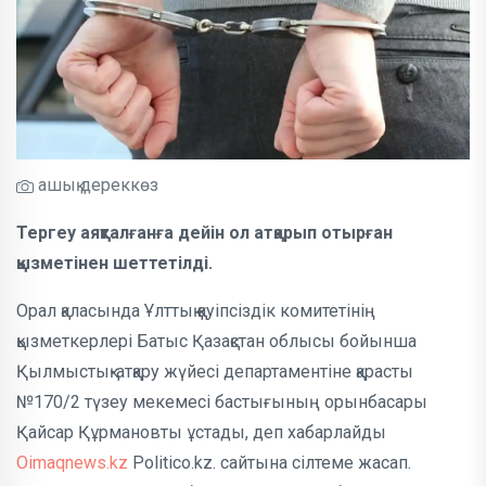
ашық дереккөз
Тергеу аяқталғанға дейін ол атқарып отырған
қызметінен шеттетілді.
Орал қаласында Ұлттық қауіпсіздік комитетінің
қызметкерлері Батыс Қазақстан облысы бойынша
Қылмыстық-атқару жүйесі департаментіне қарасты
№170/2 түзеу мекемесі бастығының орынбасары
Қайсар Құрмановты ұстады, деп хабарлайды
Oimaqnews.kz
Politico.kz. сайтына сілтеме жасап.