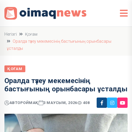
Негізгі
Қоғам
Оралда түзеу мекемесінің бастығының орынбасары
ұсталды
ҚОҒАМ
Оралда түзеу мекемесінің
бастығының орынбасары ұсталды
АВТОР
ОЙМАҚ
3 МАУСЫМ, 2026
408