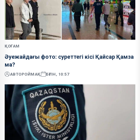
ҚОҒАМ
Әуежайдағы фото: суреттегі кісі Қайсар Қамза
ма?
АВТОР
ОЙМАҚ
БҮГІН, 10:57