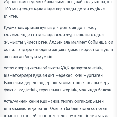
«Уральская неделя» басылымының хабарлауынша, ол
100 мың теңге көлемінде пара алды деген күдікке
ілінген.
Құрманов орташа қауіпсіздік деңгейіндегі түзеу
мекемесінде сотталғандармен жүргізілетін жедел
жұмысты үйлестірген. Алдын ала мәлімет бойынша, ол
сотталғандардың біріне заңсыз қызмет көрсеткені үшін
ақша алған болуы мүмкін.
Ұстау операциясын облыстық ҰҚК департаментінің
қызметкерлері Құрбан айт мерекесі күні жүргізген.
Басылым дереккөздерінің мәліметінше, ақшаны беру
фактісі күдіктінің тұрғылықты жерінің маңында болған.
Ұсталғаннан кейін Құрманов тергеу органдарымен
ынтымақтастық танытқан. Осыған байланысты сот оған
қатысты сотқа дейінгі тергеп-тексеру кезеңінде қамауда