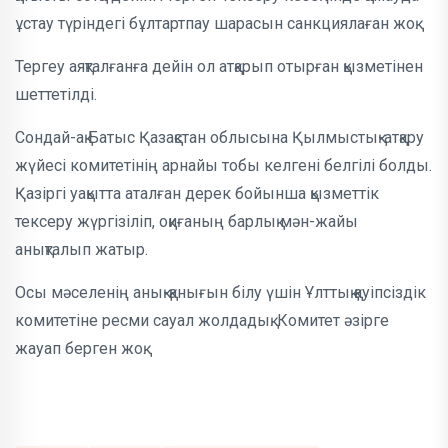
ұстау түріндегі бұлтартпау шарасын санкциялаған жоқ.
Тергеу аяқталғанға дейін ол атқарып отырған қызметінен
шеттетілді.
Сондай-ақ Батыс Қазақстан облысына Қылмыстық-атқару
жүйесі комитетінің арнайы тобы келгені белгілі болды.
Қазіргі уақытта аталған дерек бойынша қызметтік
тексеру жүргізіліп, оқиғаның барлық мән-жайы
анықталып жатыр.
Осы мәселенің анық-қанығын білу үшін Ұлттық қауіпсіздік
комитетіне ресми сауал жолдадық. Комитет әзірге
жауап берген жоқ.