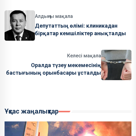
Алдыңғы мақала
Депутаттың өлімі: клиникадан
бірқатар кемшіліктер анықталды
Келесі мақала
Оралда түзеу мекемесінің
бастығының орынбасары ұсталды
Ұқсас жаңалықтар