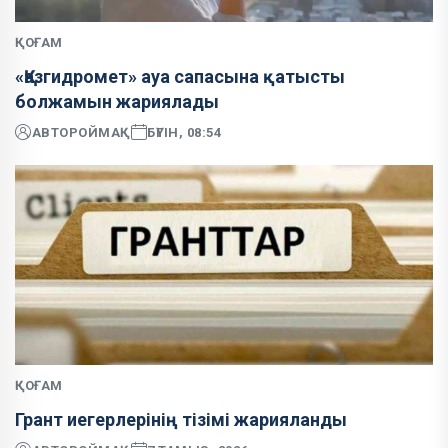
ҚОҒАМ
«Қазгидромет» ауа сапасына қатысты
болжамын жариялады
АВТОР
ОЙМАҚ
БҮГІН, 08:54
ҚОҒАМ
Грант иегерлерінің тізімі жарияланды