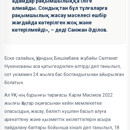
адамдар рақымшылыққа іліге
алмайды. Сондықтан бұл тұлғаларға
рақымшылық жасау мәселесі ешбір
жағдайда көтерілген жоқ және
көтерілмейді», – деді Санжан Әділов.
Еске салайық, Қуандық Бишімбаев жұбайы Салтанат
Нүкенованы аса қатыгездікпен өлтірді деп танылып,
сот үкімімен 24 жылға бас бостандығынан айырылған
болатын.
Ал ҰҚК-нің бұрынғы төрағасы Кәрім Мәсімов 2022
жылғы Қаңтар оқиғасынан кейін мемлекетке
опасыздық жасау, билікті күшпен басып алуға
әрекеттену және қызметтік өкілеттіктерін асыра
пайдалану баптары бойынша кінәлі деп танылып, 18