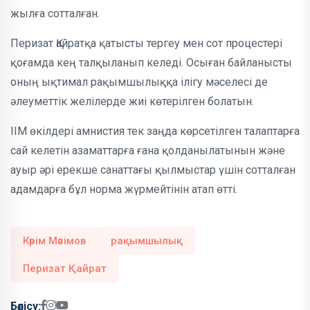
жылға сотталған.
Перизат Қайратқа қатысты тергеу мен сот процестері
қоғамда кең талқыланып келеді. Осыған байланысты
оның ықтимал рақымшылыққа ілігу мәселесі де
әлеуметтік желілерде жиі көтерілген болатын.
ІІМ өкілдері амнистия тек заңда көрсетілген талаптарға
сай келетін азаматтарға ғана қолданылатынын және
ауыр әрі ерекше санаттағы қылмыстар үшін сотталған
адамдарға бұл норма жүрмейтінін атап өтті.
Кәрім Мәсімов
рақымшылық
Перизат Қайрат
Бөлісу: