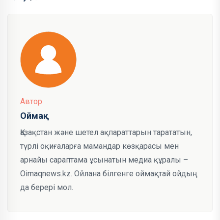
Автор
Оймақ
Қазақстан және шетел ақпараттарын тарататын,
түрлі оқиғаларға мамандар көзқарасы мен
арнайы сараптама ұсынатын медиа құралы –
Oimaqnews.kz. Ойлана білгенге оймақтай ойдың
да берері мол.