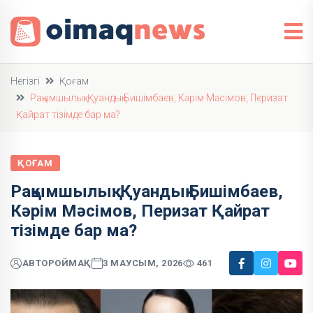
Негізгі
Қоғам
Рақымшылық: Қуандық Бишімбаев, Кәрім Мәсімов, Перизат
Қайрат тізімде бар ма?
ҚОҒАМ
Рақымшылық: Қуандық Бишімбаев,
Кәрім Мәсімов, Перизат Қайрат
тізімде бар ма?
АВТОР
ОЙМАҚ
3 МАУСЫМ, 2026
461