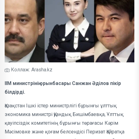
Коллаж: Arasha.kz
ІІМ министрінің орынбасары Санжан Әділов пікір
білдірді.
Қазақстан Ішкі істер министрлігі бұрынғы ұлттық
экономика министрі Қуандық Бишімбаевқа, Ұлттық
қауіпсіздік комитетінің бұрынғы төрағасы Кәрім
Мәсімовке және қоғам белсендісі Перизат Қайратқа