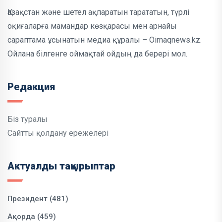
Қазақстан және шетел ақпаратын тарататын, түрлі
оқиғаларға мамандар көзқарасы мен арнайы
сараптама ұсынатын медиа құралы – Oimaqnews.kz.
Ойлана білгенге оймақтай ойдың да берері мол.
Редакция
Біз туралы
Сайтты қолдану ережелері
Актуалды тақырыптар
Президент (481)
Ақорда (459)