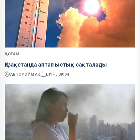
ҚОҒАМ
Қазақстанда аптап ыстық сақталады
АВТОР
ОЙМАҚ
БҮГІН, 09:04