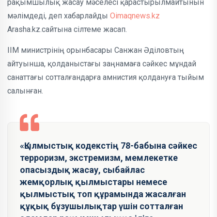
рақымшылық жасау мәселесі қарастырылмайтынын
мәлімдеді, деп хабарлайды
Oimaqnews.kz
Arasha.kz.сайтына сілтеме жасап.
ІІМ министрінің орынбасары Санжан Әділовтың
айтуынша, қолданыстағы заңнамаға сәйкес мұндай
санаттағы сотталғандарға амнистия қолдануға тыйым
салынған.
«Қылмыстық кодекстің 78-бабына сәйкес
терроризм, экстремизм, мемлекетке
опасыздық жасау, сыбайлас
жемқорлық қылмыстары немесе
қылмыстық топ құрамында жасалған
құқық бұзушылықтар үшін сотталған