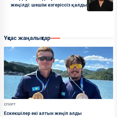
жеңілді: шешім өзгеріссіз қалды
Ұқсас жаңалықтар
СПОРТ
Ескекшілер екі алтын жеңіп алды