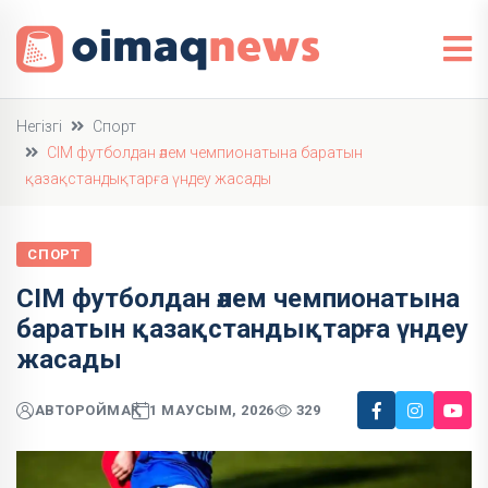
Негізгі
Спорт
СІМ футболдан әлем чемпионатына баратын
қазақстандықтарға үндеу жасады
СПОРТ
СІМ футболдан әлем чемпионатына
баратын қазақстандықтарға үндеу
жасады
АВТОР
ОЙМАҚ
1 МАУСЫМ, 2026
329