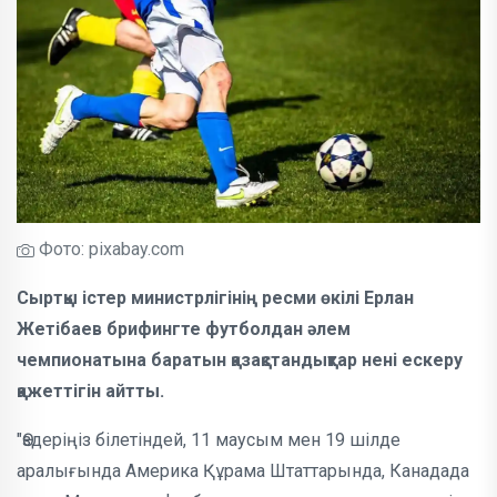
Фото: pixabay.com
Сыртқы істер министрлігінің ресми өкілі Ерлан
Жетібаев брифингте футболдан әлем
чемпионатына баратын қазақстандықтар нені ескеру
қажеттігін айтты.
"Өздеріңіз білетіндей, 11 маусым мен 19 шілде
аралығында Америка Құрама Штаттарында, Канадада