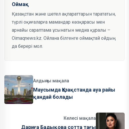
Оймақ
Қазақстан және шетел ақпараттарын тарататын,
түрлі оқиғаларға мамандар көзқарасы мен
арнайы сараптама ұсынатын медиа құралы –
Oimaqnews.kz. Ойлана білгенге оймақтай ойдың
да берері мол.
Алдыңғы мақала
Маусымда Қазақстанда ауа райы
қандай болады
Келесі мақала
Дариға Бадықова сотта тағы