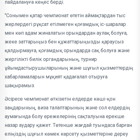
пайдалануға кеңес берді.
"Сонымен қатар чемпионат өтетін аймақтардан тыс
жерлердегі рұқсат етілмеген қоғамдық іс-шаралар
мен көп адам жиналатын орындардан аулақ болуға,
жеке заттарыңыз бен құжаттарыңызды қараусыз
қалдырмауға, қоғамдық орындарда сақ болуға және
жергілікті билік органдарының, турнир
ұйымдастырушыларының және шұғыл қызметтердің
хабарламаларын мұқият қадағалап отыруға
шақырамыз.
Әсіресе чемпионат өткізетін елдерде көші-қон
заңдарының, виза талаптарының және сол елдердің
аумағында болу ережелерінің сақталуына ерекше
назар аудару қажет. Төтенше жағдай туындаса барған
еліңіздің шұғыл көмек көрсету қызметтеріне дереу