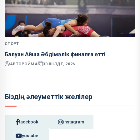
СПОРТ
Балуан Айша Әбдімәлік финалға өтті
АВТОР
ОЙМАҚ
30 ШІЛДЕ, 2026
Біздің әлеуметтік желілер
facebook
instagram
youtube