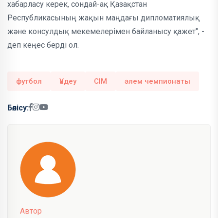
хабарласу керек, сондай-ақ Қазақстан
Республикасының жақын маңдағы дипломатиялық
және консулдық мекемелерімен байланысу қажет", -
деп кеңес берді ол.
футбол
Үндеу
СІМ
әлем чемпионаты
Бөлісу:
Автор