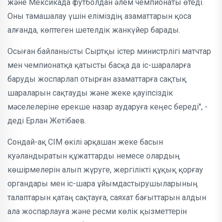
және Мексикада футболдан әлем чемпионаты өтеді.
Оны тамашалау үшін еліміздің азаматтарын қоса
алғанда, көптеген шетелдік жанкүйер барады.
Осыған байланысты Сыртқы істер министрлігі матчтар
мен чемпионатқа қатысты басқа да іс-шараларға
баруды жоспарлап отырған азаматтарға сақтық
шараларын сақтауды және жеке қауіпсіздік
мәселелеріне ерекше назар аударуға кеңес береді", -
деді Ерлан Жетібаев.
Сондай-ақ СІМ өкілі әрқашан жеке басын
куәландыратын құжаттарды немесе олардың
көшірмелерін алып жүруге, жергілікті құқық қорғау
органдары мен іс-шара ұйымдастырушыларының
талаптарын қатаң сақтауға, саяхат бағыттарын алдын
ала жоспарлауға және ресми көлік қызметтерін