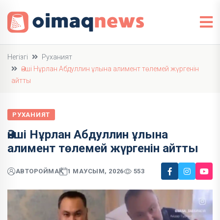
Негізгі
Руханият
Әнші Нұрлан Абдуллин ұлына алимент төлемей жүргенін
айтты
РУХАНИЯТ
Әнші Нұрлан Абдуллин ұлына
алимент төлемей жүргенін айтты
АВТОР
ОЙМАҚ
1 МАУСЫМ, 2026
553