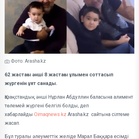
Фото: Arasha.kz
62 жастағы әнші 8 жастағы ұлымен соттасып
жүргенін ұят санады.
Қазақстандық әнші Нұрлан Абдуллин баласына алимент
төлемей жүргені белгілі болды, деп
хабарлайды
Oimaqnews kz
Arasha.kz сайтына сілтеме
жасап.
Бұл туралы әлеуметтік желіде Марал Баққара есімді