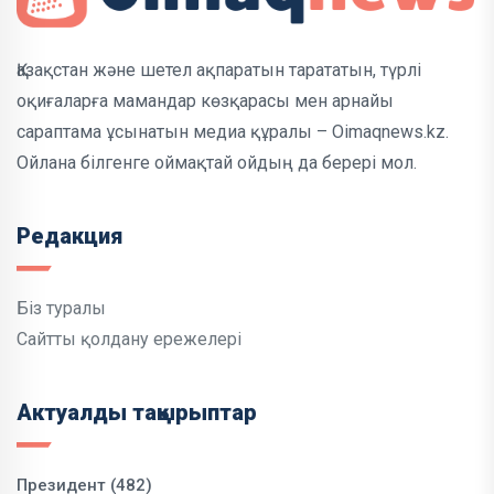
Қазақстан және шетел ақпаратын тарататын, түрлі
оқиғаларға мамандар көзқарасы мен арнайы
сараптама ұсынатын медиа құралы – Oimaqnews.kz.
Ойлана білгенге оймақтай ойдың да берері мол.
Редакция
Біз туралы
Сайтты қолдану ережелері
Актуалды тақырыптар
Президент (482)