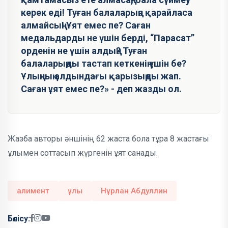
керек еді! Туған балаларыңа қарайласа
алмайсың! Ұят емес пе? Саған
медальдарды не үшін берді, “Парасат”
орденін не үшін алдың? Туған
балаларыңды тастап кеткенің үшін бе?
Ұлыңның алдындағы қарызыңды жап.
Саған ұят емес пе?» - деп жазды ол.
Жазба авторы әншінің 62 жаста бола тұра 8 жастағы
ұлымен соттасып жүргенін ұят санады.
алимент
ұлы
Нұрлан Абдуллин
Бөлісу: