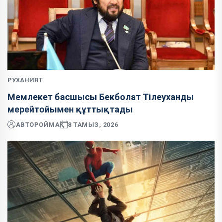
РУХАНИЯТ
Мемлекет басшысы Бекболат Тілеуханды
мерейтойымен құттықтады
АВТОР
ОЙМАҚ
8 ТАМЫЗ, 2026