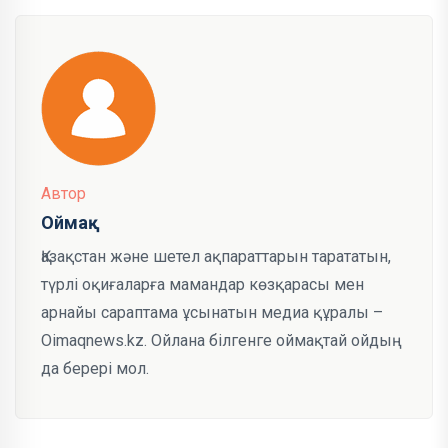
Автор
Оймақ
Қазақстан және шетел ақпараттарын тарататын,
түрлі оқиғаларға мамандар көзқарасы мен
арнайы сараптама ұсынатын медиа құралы –
Oimaqnews.kz. Ойлана білгенге оймақтай ойдың
да берері мол.