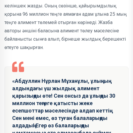
келіншек жазды. Оның сөзінше, қайырымдылық
қорына 96 миллион теңге аямаған адам ұлына 25 мың
теңге алимент төлемей отырған көрінеді. Жазба
авторы әншіні баласына алимент төлеу мәселесіне
байланысты сынға алып, бірнеше жылдық берешекті
өтеуге шақырған.
«Абдуллин Нұрлан Мұханұлы, ұлыңның
алдындағы үш жылдық алимент
қарызыңды өте! Сен онсыз да ұлыңды 30
миллион теңгеге қатысты жеке
есепшоттар мәселесінде алдап кеттің.
Сен мені емес, өз туған балаларыңды
алдадың! Егер өз балаларыңды
қамтамасыз ете алмасаң, бала сүймеу