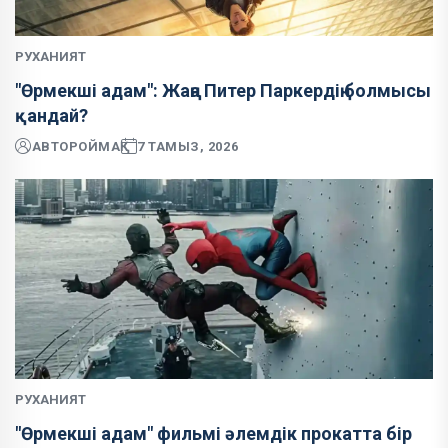
РУХАНИЯТ
"Өрмекші адам": Жаңа Питер Паркердің болмысы
қандай?
АВТОР
ОЙМАҚ
7 ТАМЫЗ, 2026
РУХАНИЯТ
"Өрмекші адам" фильмі әлемдік прокатта бір