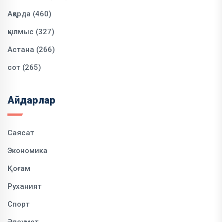
Ақорда (460)
қылмыс (327)
Астана (266)
сот (265)
Айдарлар
Саясат
Экономика
Қоғам
Руханият
Спорт
Әлеумет