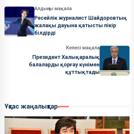
Алдыңғы мақала
Ресейлік журналист Шайдоровтың
жалақы дауына қатысты пікір
білдірді
Келесі мақала
Президент Халықаралық
балаларды қорғау күнімен
құттықтады
Ұқсас жаңалықтар