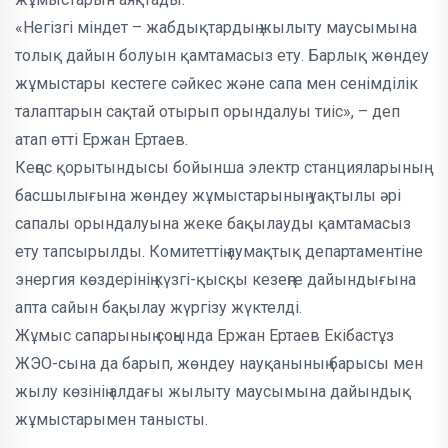
«Негізгі міндет – жабдықтардың жылыту маусымына
толық дайын болуын қамтамасыз ету. Барлық жөндеу
жұмыстары кестеге сәйкес және сапа мен сенімділік
талаптарын сақтай отырып орындалуы тиіс», – деп
атап өтті Ержан Ертаев.
Кеңес қорытындысы бойынша электр станцияларының
басшылығына жөндеу жұмыстарының уақтылы әрі
сапалы орындалуына жеке бақылауды қамтамасыз
ету тапсырылды. Комитеттің аумақтық департаментіне
энергия көздерінің күзгі-қысқы кезеңге дайындығына
апта сайын бақылау жүргізу жүктелді.
Жұмыс сапарының соңында Ержан Ертаев Екібастұз
ЖЭО-сына да барып, жөндеу науқанының барысы мен
жылу көзінің алдағы жылыту маусымына дайындық
жұмыстарымен танысты.