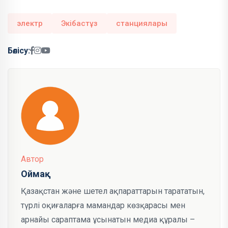
электр
Экібастұз
станциялары
Бөлісу:
Автор
Оймақ
Қазақстан және шетел ақпараттарын тарататын,
түрлі оқиғаларға мамандар көзқарасы мен
арнайы сараптама ұсынатын медиа құралы –