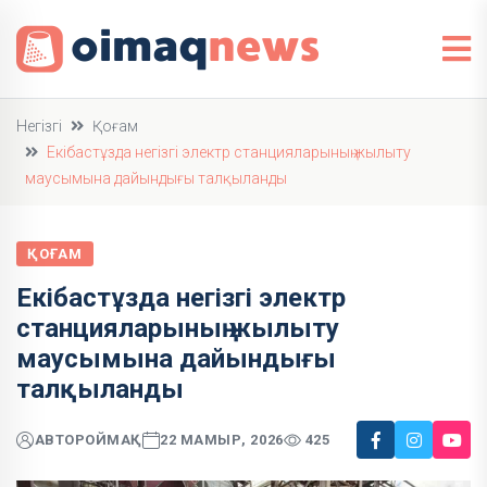
Негізгі
Қоғам
Екібастұзда негізгі электр станцияларының жылыту
маусымына дайындығы талқыланды
ҚОҒАМ
Екібастұзда негізгі электр
станцияларының жылыту
маусымына дайындығы
талқыланды
АВТОР
ОЙМАҚ
22 МАМЫР, 2026
425