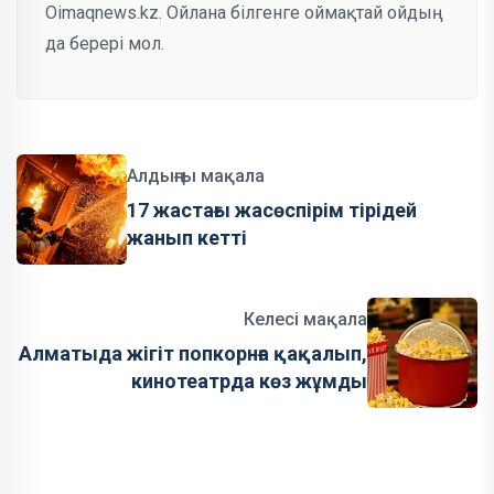
Oimaqnews.kz. Ойлана білгенге оймақтай ойдың
да берері мол.
Алдыңғы мақала
17 жастағы жасөспірім тірідей
жанып кетті
Келесі мақала
Алматыда жігіт попкорнға қақалып,
кинотеатрда көз жұмды