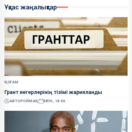
Ұқсас жаңалықтар
ҚОҒАМ
Грант иегерлерінің тізімі жарияланды
АВТОР
ОЙМАҚ
БҮГІН, 18:06