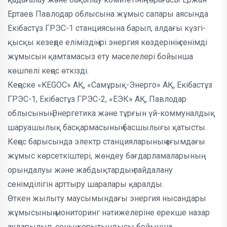
Ертаев Павлодар облысына жұмыс сапары аясында
Екібастұз ГРЭС-1 станциясына барып, алдағы күзгі-
қысқы кезеңде еліміздің ірі энергия көздерінің сенімді
жұмысын қамтамасыз ету мәселелері бойынша
көшпелі кеңес өткізді.
Кеңеске «KEGOC» АҚ, «Самұрық-Энерго» АҚ, Екібастұз
ГРЭС-1, Екібастұз ГРЭС-2, «ЕЭК» АҚ, Павлодар
облысының Энергетика және тұрғын үй-коммуналдық
шаруашылық басқармасының басшылығы қатысты.
Кеңес барысында электр станцияларының ағымдағы
жұмыс көрсеткіштері, жөндеу бағдарламаларының
орындалуы және жабдықтардың пайдалану
сенімділігін арттыру шаралары қаралды.
Өткен жылыту маусымындағы энергия нысандары
жұмысының мониторинг нәтижелеріне ерекше назар
аударылып, соның қорытындысы бойынша