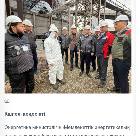
Көшпелі кеңес өтті.
Энергетика министрлігінің Мемлекеттік энергетикалық
қадағалау және бақылау комитетінің төрағасы Ержан