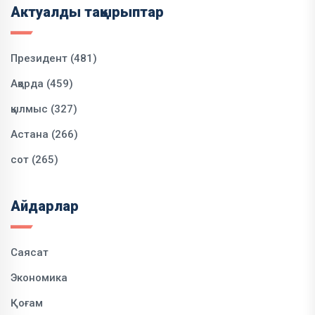
Актуалды тақырыптар
Президент (481)
Ақорда (459)
қылмыс (327)
Астана (266)
сот (265)
Айдарлар
Саясат
Экономика
Қоғам