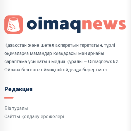
Қазақстан және шетел ақпаратын тарататын, түрлі
оқиғаларға мамандар көзқарасы мен арнайы
сараптама ұсынатын медиа құралы – Oimaqnews.kz.
Ойлана білгенге оймақтай ойдың да берері мол.
Редакция
Біз туралы
Сайтты қолдану ережелері