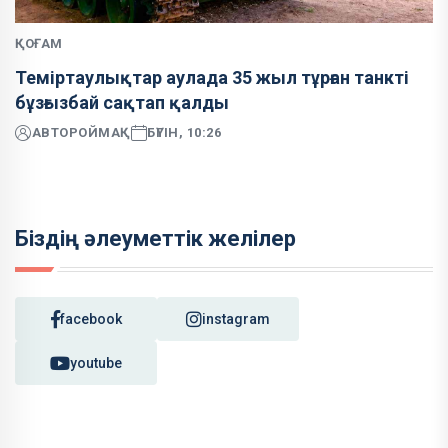
ҚОҒАМ
Теміртаулықтар аулада 35 жыл тұрған танкті
бұзғызбай сақтап қалды
АВТОР
ОЙМАҚ
БҮГІН, 10:26
Біздің әлеуметтік желілер
facebook
instagram
youtube