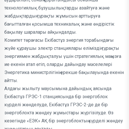
технологиялық бұзушылықтарды азайтуға және
жабдықтардың тұрақты жұмысын арттыруға
бағытталған қосымша техникалық және өндірістік
бақылау шаралары айқындалды.
Комитет төрағасы Екібастұз энергия торабындағы
жүйе құраушы электр станциялары еліміздің тұрақты
энергиямен жабдықталуы үшін стратегиялық маңызға
ие екенін атап өтіп, оларды дайындау мәселелері
Энергетика министрлігінің ерекше бақылауында екенін
айтты.
Алдағы жылыту маусымына дайындық аясында
Екібастұз ГРЭС-1 станциясында бір энергоблок
күрделі жөнделуде, Екібастұз ГРЭС-2-де де бір
энергоблокта жөндеу жұмыстары жүргізілуде. Өз
кезегінде «ЕЭК» АҚ бір энергоблоктың күрделі жөндеу
жұмыстарын аяқтады.