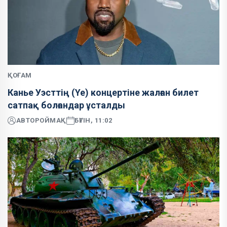
ҚОҒАМ
Канье Уэсттің (Ye) концертіне жалған билет
сатпақ болғандар ұсталды
АВТОР
ОЙМАҚ
БҮГІН, 11:02