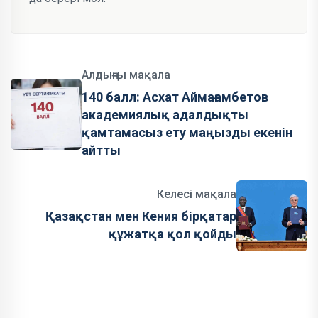
Алдыңғы мақала
140 балл: Асхат Аймағамбетов
академиялық адалдықты
қамтамасыз ету маңызды екенін
айтты
Келесі мақала
Қазақстан мен Кения бірқатар
құжатқа қол қойды