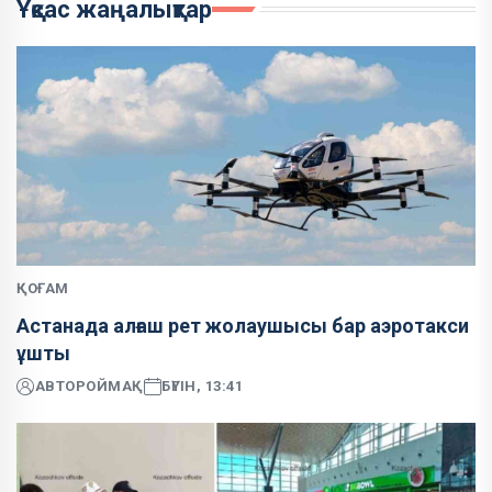
Ұқсас жаңалықтар
ҚОҒАМ
Астанада алғаш рет жолаушысы бар аэротакси
ұшты
АВТОР
ОЙМАҚ
БҮГІН, 13:41