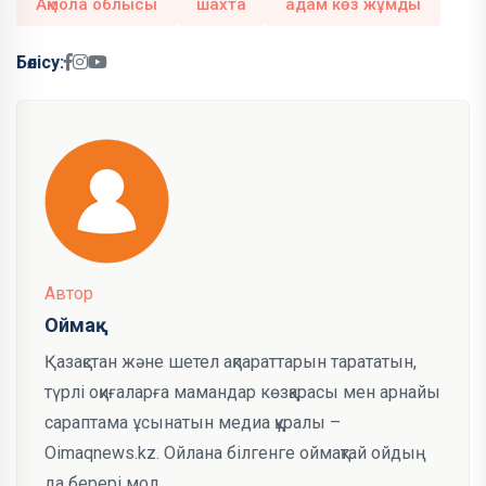
Ақмола облысы
шахта
адам көз жұмды
Бөлісу:
Автор
Оймақ
Қазақстан және шетел ақпараттарын тарататын,
түрлі оқиғаларға мамандар көзқарасы мен арнайы
сараптама ұсынатын медиа құралы –
Oimaqnews.kz. Ойлана білгенге оймақтай ойдың
да берері мол.