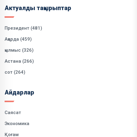
Актуалды тақырыптар
Президент (481)
Ақорда (459)
қылмыс (326)
Астана (266)
сот (264)
Айдарлар
Саясат
Экономика
Қоғам