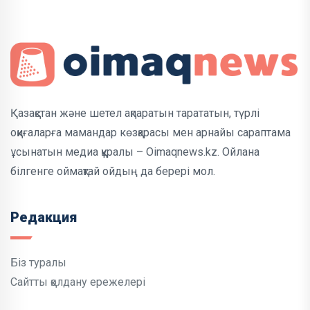
Қазақстан және шетел ақпаратын тарататын, түрлі
оқиғаларға мамандар көзқарасы мен арнайы сараптама
ұсынатын медиа құралы – Oimaqnews.kz. Ойлана
білгенге оймақтай ойдың да берері мол.
Редакция
Біз туралы
Сайтты қолдану ережелері