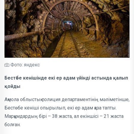
Фото: яндекс
Бестөбе кенішінде екі ер адам үйінді астында қалып
қойды
Ақмола облыстық полиция департаментінің мәліметінше,
Бестөбе кеніші опырылып, екі ер адам қаза тапты.
Марқұмдардың бірі – 38 жаста, ал екіншісі – 21 жаста
болған.