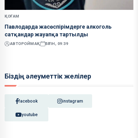
ҚОҒАМ
Павлодарда жасөспірімдерге алкоголь
сатқандар жауапқа тартылды
АВТОР
ОЙМАҚ
БҮГІН, 09:39
Біздің әлеуметтік желілер
facebook
instagram
youtube