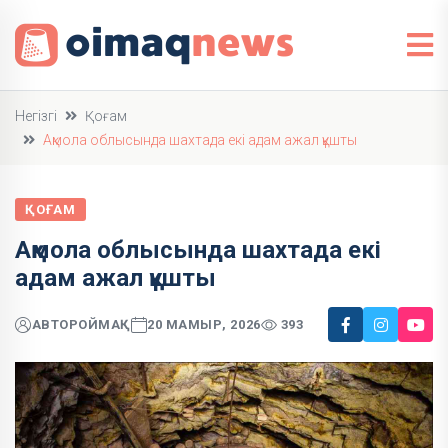
Негізгі
Қоғам
Ақмола облысында шахтада екі адам ажал құшты
ҚОҒАМ
Ақмола облысында шахтада екі
адам ажал құшты
АВТОР
ОЙМАҚ
20 МАМЫР, 2026
393