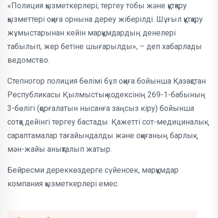
«Полиция қызметкерлері, тергеу тобы және құтқару
қызметтері оқиға орнына дереу жіберілді. Шұғыл құтқару
жұмыстарынан кейін марқұмдардың денелері
табылып, жер бетіне шығарылды», – деп хабарлады
ведомство.
Степногор полиция бөлімі бұл оқиға бойынша Қазақстан
Республикасы Қылмыстық кодексінің 269-1-бабының
3-бөлігі (қорғалатын нысанға заңсыз кіру) бойынша
сотқа дейінгі тергеу бастады. Қажетті сот-медициналық
сараптамалар тағайындалды және оқиғаның барлық
мән-жайы анықталып жатыр.
Бейресми дереккөздерге сүйенсек, марқұмдар
компания қызметкерлері емес.