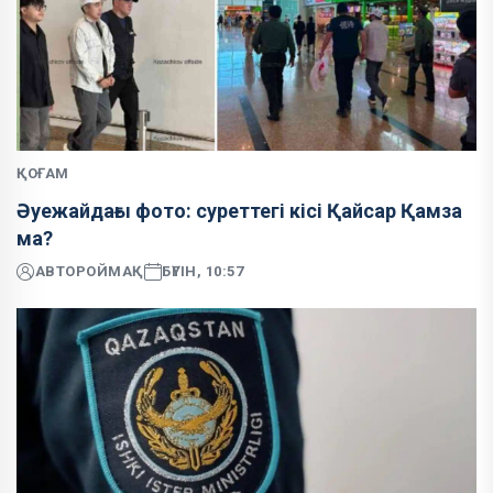
ҚОҒАМ
Әуежайдағы фото: суреттегі кісі Қайсар Қамза
ма?
АВТОР
ОЙМАҚ
БҮГІН, 10:57