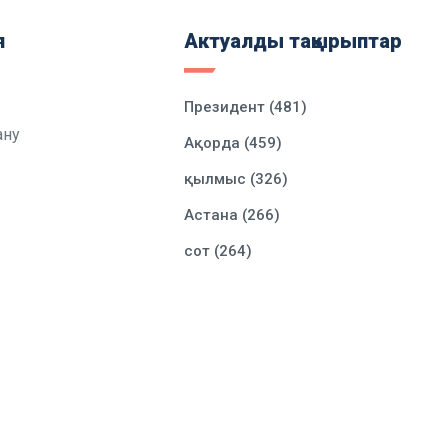
я
Актуалды тақырыптар
Президент (481)
ану
Ақорда (459)
қылмыс (326)
Астана (266)
сот (264)