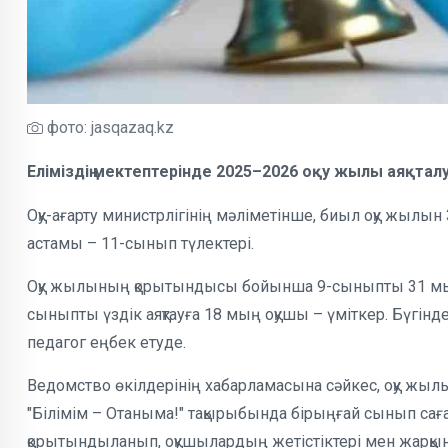
фото: jasqazaq.kz
Еліміздің мектептерінде 2025–2026 оқу жылы аяқталу
Оқу-ағарту министрлігінің мәліметінше, биыл оқу жылын
астамы – 11-сынып түлектері.
Оқу жылының қорытындысы бойынша 9-сыныпты 31 мыңна
сыныпты үздік аяқтауға 18 мың оқушы – үміткер. Бүгін
педагог еңбек етуде.
Ведомство өкілдерінің хабарламасына сәйкес, оқу жыл
"Білімім – Отаныма!" тақырыбында бірыңғай сынып саға
қорытындыланып, оқушылардың жетістіктері мен жарқын