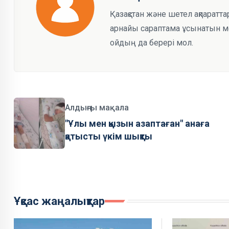
Қазақстан және шетел ақпаратта
арнайы сараптама ұсынатын мед
ойдың да берері мол.
Алдыңғы мақала
"Ұлы мен қызын азаптаған" анаға
қатысты үкім шықты
Ұқсас жаңалықтар