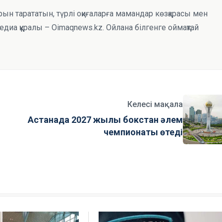
рын тарататын, түрлі оқиғаларға мамандар көзқарасы мен
иа құралы – Oimaqnews.kz. Ойлана білгенге оймақтай
Келесі мақала
Астанада 2027 жылы бокстан әлем
чемпионаты өтеді