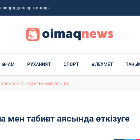
миллиард доллар жинады
 ұшты
ҚОҒАМ
РУХАНИЯТ
СПОРТ
ӘЛЕУМЕТ
ТАНЫ
ат аясында өткізуге тыйым салынды
а мен табиғат аясында өткізуге