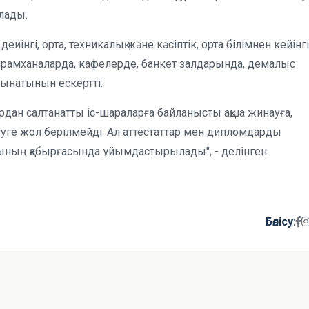
лады.
йінгі, орта, техникалық және кәсіптік, орта білімнен кейінгі
рамханаларда, кафелерде, банкет залдарында, демалыс
лынатынын ескертті.
рдан салтанатты іс-шараларға байланысты ақша жинауға,
етуге жол берілмейді. Ал аттестаттар мен дипломдарды
рының қабырғасында ұйымдастырылады", - делінген
Бөлісу: