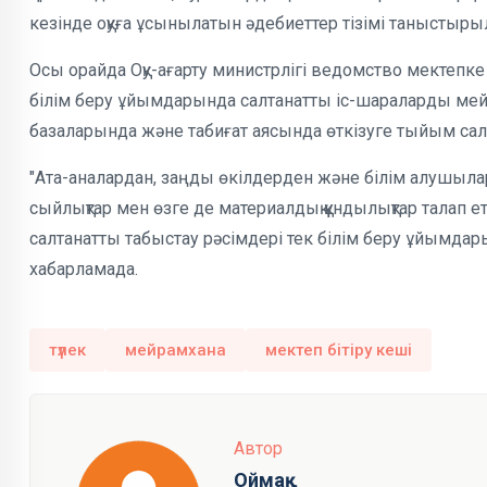
кезінде оқуға ұсынылатын әдебиеттер тізімі таныстыры
Осы орайда Оқу-ағарту министрлігі ведомство мектепке де
білім беру ұйымдарында салтанатты іс-шараларды мей
базаларында және табиғат аясында өткізуге тыйым са
"Ата-аналардан, заңды өкілдерден және білім алушыла
сыйлықтар мен өзге де материалдық құндылықтар талап 
салтанатты табыстау рәсімдері тек білім беру ұйымда
хабарламада.
түлек
мейрамхана
мектеп бітіру кеші
Автор
Оймақ