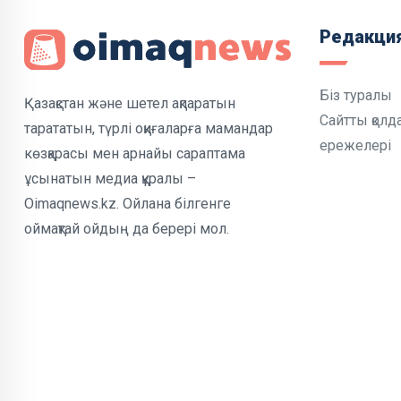
Редакци
Біз туралы
Қазақстан және шетел ақпаратын
Сайтты қолд
тарататын, түрлі оқиғаларға мамандар
ережелері
көзқарасы мен арнайы сараптама
ұсынатын медиа құралы –
Oimaqnews.kz. Ойлана білгенге
оймақтай ойдың да берері мол.