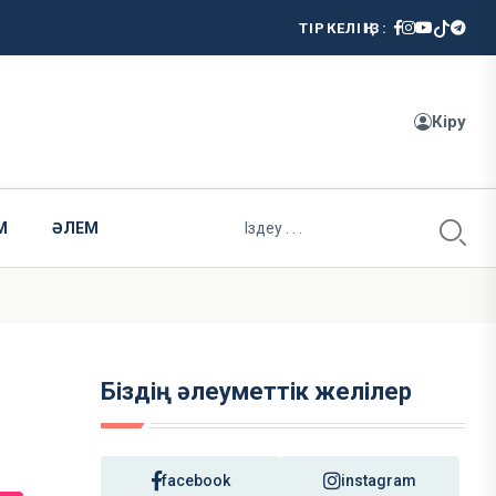
ТІРКЕЛІҢІЗ:
Кіру
М
ӘЛЕМ
Біздің әлеуметтік желілер
facebook
instagram