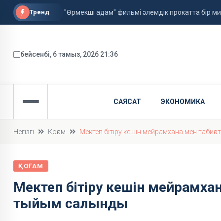
Тренд
"Өрмекші адам" фильмі әлемдік прокатта бір 
Астанада алғаш рет жолаушысы бар аэротакси
ФИФА басшысы қызметін сақтап қалды
бейсенбі, 6 тамыз, 2026 21:36
САЯСАТ
ЭКОНОМИКА
Негізгі
Қоғам
Мектеп бітіру кешін мейрамхана мен табиғ
ҚОҒАМ
Мектеп бітіру кешін мейрамхан
тыйым салынды