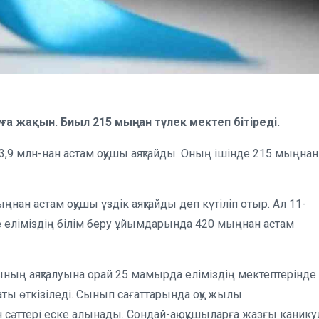
ға жақын. Биыл 215 мыңнан түлек мектеп бітіреді.
 3,9 млн-нан астам оқушы аяқтайды. Оның ішінде 215 мыңнан
н астам оқушы үздік аяқтайды деп күтіліп отыр. Ал 11-
де еліміздің білім беру ұйымдарында 420 мыңнан астам
ының аяқталуына орай 25 мамырда еліміздің мектептерінде
ты өткізіледі. Сынып сағаттарында оқу жылы
 сәттері еске алынады. Сондай-ақ оқушыларға жазғы канику