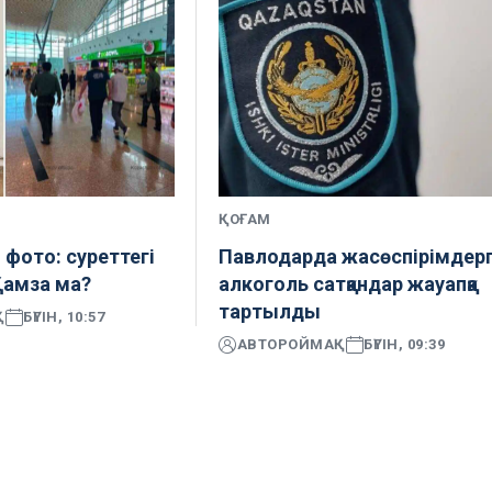
ҚОҒАМ
фото: суреттегі
Павлодарда жасөспірімдер
Қамза ма?
алкоголь сатқандар жауапқа
тартылды
Қ
БҮГІН, 10:57
АВТОР
ОЙМАҚ
БҮГІН, 09:39