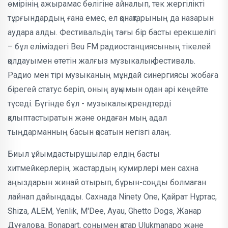
өмірінің ажырамас бөлігіне айналып, тек жергілікті
тұрғындардың ғана емес, ел қонақтарының да назарын
аудара алды. Фестивальдің тағы бір басты ерекшелігі
– бұл еліміздегі Beu FM радиостанциясының тікелей
қолдауымен өтетін жалғыз музыкалық фестиваль.
Радио мен тірі музыканың мұндай синергиясы жобаға
бірегей статус беріп, оның ауқымын одан әрі кеңейте
түседі. Бүгінде бұл - музыкалық трендтерді
қалыптастыратын және ондаған мың адал
тыңдарманның басын қосатын негізгі алаң.
Биыл ұйымдастырушылар елдің басты
хитмейкерлерін, жастардың кумирлері мен сахна
аңыздарын жинай отырып, бұрын-соңды болмаған
лайнап дайындады. Сахнада Ninety One, Қайрат Нұртас,
Shiza, ALEM, Yenlik, M'Dee, Ayau, Ghetto Dogs, Жанар
Дуғалова, Bonapart, сонымен қатар Ulukmanapo және