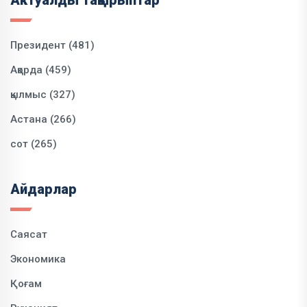
Актуалды тақырыптар
Президент (481)
Ақорда (459)
қылмыс (327)
Астана (266)
сот (265)
Айдарлар
Саясат
Экономика
Қоғам