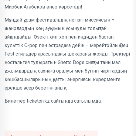
Мирбек Атабеков өнер көрсетеді!
Мұндай құрам фестивальдің негізгі миссиясын –
жанрлардың кең ауқымын ұсынуды толықтай
айқындайды. Өзекті хип-хоп пен индиден бастап,
культтік Q-pop пен эстрадаға дейін – мерейтойлық Beu
Fest стильдер арасындағы шекараны жояды. Тректері
ностальгия тудыратын Ghetto Dogs сияқты танымал
ұжымдардың сахнаға оралуы мен бүгінгі чарттардың
көшбасшыларының қуатты энергиясы көрерменге
ерекше әсер беретіні анық.
Билеттер ticketon.kz сайтында сатылымда.