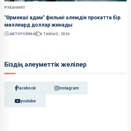
РУХАНИЯТ
"Өрмекші адам" фильмі әлемдік прокатта бір
миллиард доллар жинады
АВТОР
ОЙМАҚ
6 ТАМЫЗ, 2026
Біздің әлеуметтік желілер
facebook
instagram
youtube