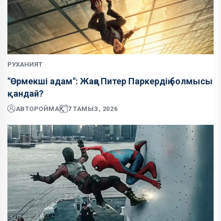
РУХАНИЯТ
"Өрмекші адам": Жаңа Питер Паркердің болмысы
қандай?
АВТОР
ОЙМАҚ
7 ТАМЫЗ, 2026