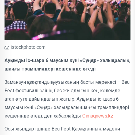
istockphoto.com
Ауқымды іс-шара 6 маусым күні «Сұңқар» халықаралық
шаңғы трамплиндері кешенінде өтеді
Заманауи қазақстандық музыканың басты мерекесі – Beu
Fest фестивалі өзінің бес жылдығын кең көлемде
атап өтуге дайындалып жатыр. Ауқымды іс-шара 6
маусым күні «Сұңқар» халықаралық шаңғы трамплиндері
кешенінде өтеді, деп хабарлайды
Oimaqnews.kz
Осы жылдар ішінде Beu Fest Қазақстанның мәдени