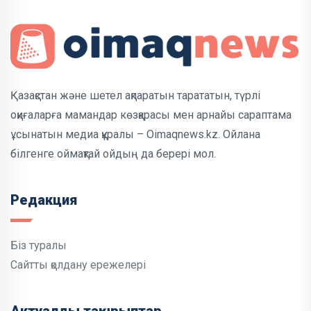
Қазақстан және шетел ақпаратын тарататын, түрлі
оқиғаларға мамандар көзқарасы мен арнайы сараптама
ұсынатын медиа құралы – Oimaqnews.kz. Ойлана
білгенге оймақтай ойдың да берері мол.
Редакция
Біз туралы
Сайтты қолдану ережелері