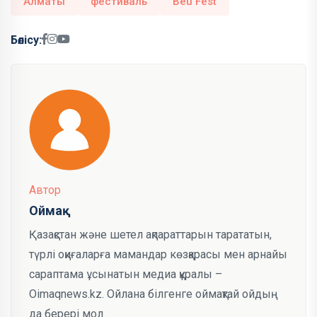
Алматы
фестиваль
Beu Fest
Бөлісу:
Автор
Оймақ
Қазақстан және шетел ақпараттарын тарататын,
түрлі оқиғаларға мамандар көзқарасы мен арнайы
сараптама ұсынатын медиа құралы –
Oimaqnews.kz. Ойлана білгенге оймақтай ойдың
да берері мол.