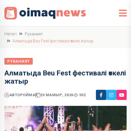
Негізгі
Руханият
Алматыда Beu Fest фестивалі өткелі жатыр
РУХАНИЯТ
Алматыда Beu Fest фестивалі өткелі
жатыр
АВТОР
ОЙМАҚ
20 МАМЫР, 2026
502