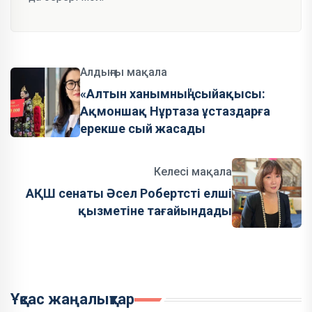
Алдыңғы мақала
«Алтын ханымның" сыйақысы:
Ақмоншақ Нұртаза ұстаздарға
ерекше сый жасады
Келесі мақала
АҚШ сенаты Әсел Робертсті елші
қызметіне тағайындады
Ұқсас жаңалықтар