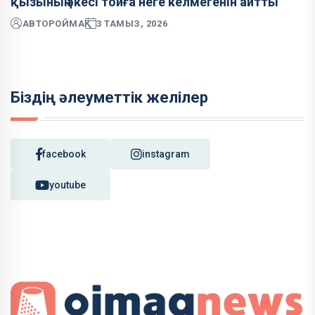
қызының әкесі тойға неге келмегенін айтты
АВТОР
ОЙМАҚ
3 ТАМЫЗ, 2026
Біздің әлеуметтік желілер
facebook
instagram
youtube