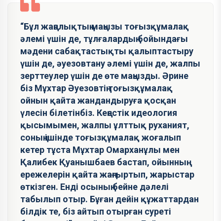
“Бұл жаңалықтың маңызы тоғызқұмалақ
әлемі үшін де, тұлғалардың бойындағы
мәдени сабақтастықты қалыптастыру
үшін де, әуезовтану әлемі үшін де, жалпы
зерттеулер үшін де өте маңызды. Әрине
біз Мұхтар Әуезовтің тоғызқұмалақ
ойнын қайта жандандыруға қосқан
үлесін білетінбіз. Кеңестік идеология
қысымымен, жалпы ұлттық руханият,
соның ішінде тоғызқұмалақ жоғалып
кетер тұста Мұхтар Омарханұлы мен
Қалибек Қуанышбаев бастап, ойынның
ережелерін қайта жаңғыртып, жарыстар
өткізген. Енді осының бейне дәлелі
табылып отыр. Бұған дейін құжаттардан
білдік те, біз айтып отырған суреті