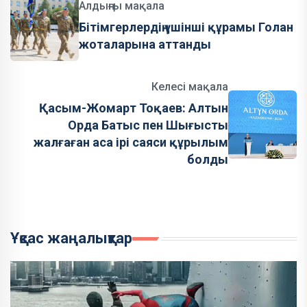
Алдыңғы мақала
Бітімгерлердің үшінші құрамы Голан
жоталарына аттанды
Келесі мақала
Қасым-Жомарт Тоқаев: Алтын
Орда Батыс пен Шығысты
жалғаған аса ірі саяси құрылым
болды
Ұқсас жаңалықтар