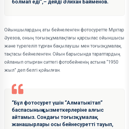
болмап еді”,– дейді Әлихан Байменов.
Ойыншылардың аты бейнеленген фотосуретте Мұхтар
Әуезов, оның тоғызқұмалақтағы қарсылас ойыншысы
және түрегеліп тұрған бақылаушы мен тоғызқұмалақ
тақтасы бейнеленген. Ойын барысында тараптардың
ойланып отырған сәттегі фотобейненің астына “1950
жыл” деп белгі қойылған.
“Бұл фотосурет үшін “Алматыкітап”
баспасының қызметкерлеріне алғыс
айтамыз. Сондағы тоғызқұмалақ
жанашырлары осы бейнесуретті тауып,