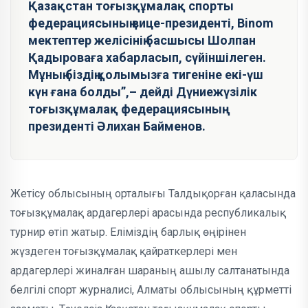
Қазақстан тоғызқұмалақ спорты
федерациясының вице-президенті, Binom
мектептер желісінің басшысы Шолпан
Қадыроваға хабарласып, сүйіншілеген.
Мұның біздің қолымызға тигеніне екі-үш
күн ғана болды”,– дейді Дүниежүзілік
тоғызқұмалақ федерациясының
президенті Әлихан Байменов.
Жетісу облысының орталығы Талдықорған қаласында
тоғызқұмалақ ардагерлері арасында республикалық
турнир өтіп жатыр. Еліміздің барлық өңірінен
жүздеген тоғызқұмалақ қайраткерлері мен
ардагерлері жиналған шараның ашылу салтанатында
белгілі спорт журналисі, Алматы облысының құрметті