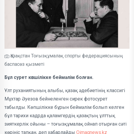
Қазақстан Тоғызқұмалақ спорты федерациясының
баспасөз қызметі
Бұл сурет көпшілікке беймәлім болған.
Ұлт руханиятының алыбы, қазақ әдебиетінің классигі
Мұхтар Әуезов бейнеленген сирек фотосурет
табылды. Көпшілікке бұрын беймәлім болып келген
бұл тарихи кадрда қаламгердің қазақтың ұлттық
зияткерлік ойыны – тоғызқұмалақ ойнап отырған сәті
көрініс тапқан, деп хабарлайды
Oimaqnews.kz