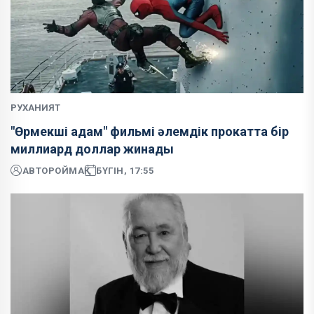
РУХАНИЯТ
"Өрмекші адам" фильмі әлемдік прокатта бір
миллиард доллар жинады
АВТОР
ОЙМАҚ
БҮГІН, 17:55