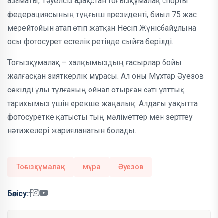
азаматы, Тәуелсіз Қазақстан тоғызқұмалақ спорты
федерациясының тұңғыш президенті, биыл 75 жас
мерейтойын атап өтіп жатқан Несіп Жүнісбайұлына
осы фотосурет естелік ретінде сыйға берілді.
Тоғызқұмалақ – халқымыздың ғасырлар бойы
жалғасқан зияткерлік мұрасы. Ал оны Мұхтар Әуезов
секілді ұлы тұлғаның ойнап отырған сәті ұлттық
тарихымыз үшін ерекше жаңалық. Алдағы уақытта
фотосуретке қатысты тың мәліметтер мен зерттеу
нәтижелері жарияланатын болады.
Тоғызқұмалақ
мұра
Әуезов
Бөлісу: