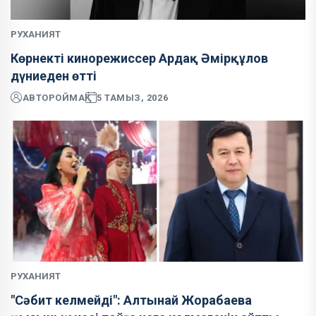
РУХАНИЯТ
Көрнекті кинорежиссер Ардақ Әмірқұлов
дүниеден өтті
АВТОР
ОЙМАҚ
5 ТАМЫЗ, 2026
РУХАНИЯТ
"Сәбит келмейді": Алтынай Жорабаева