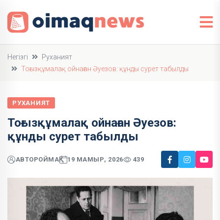
Негізгі
Руханият
Тоғызқұмалақ ойнаған Әуезов: құнды сурет табылды
РУХАНИЯТ
Тоғызқұмалақ ойнаған Әуезов:
құнды сурет табылды
АВТОР
ОЙМАҚ
19 МАМЫР, 2026
439