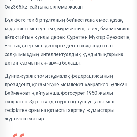
Qaz365.kz. сайтына сілтеме жасап.
Бұл фото тек бір тұлғаның бейнесі ғана емес, қазақ
мәдениеті мен ұлттық мұрасының терең байланысын
айғақтайтын құнды дерек. Суреттен Мұхтар Әуезовтің
ұлттық өнер мен дәстүрге деген жақындығын,
халқымыздың интеллектуалдық құндылықтарына
деген құрметін аңғаруға болады.
Дүниежүзілік тоғызқұмалақ федерациясының
президенті, қоғам және мемлекет қайраткері Әлихан
Байменовтің айтуынша, фотосурет 1950 жылы
түсірілген. Қазіргі таңда суреттің түпнұсқасы мен
түсірілген орнына қатысты зерттеу жұмыстары
жүргізіліп жатыр.