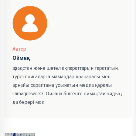
Автор
Оймақ
Қазақстан және шетел ақпараттарын тарататын,
түрлі оқиғаларға мамандар көзқарасы мен
арнайы сараптама ұсынатын медиа құралы –
Oimaqnews.kz. Ойлана білгенге оймақтай ойдың
да берері мол.