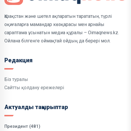
Қазақстан және шетел ақпаратын тарататын, түрлі
оқиғаларға мамандар көзқарасы мен арнайы
сараптама ұсынатын медиа құралы – Oimaqnews.kz.
Ойлана білгенге оймақтай ойдың да берері мол.
Редакция
Біз туралы
Сайтты қолдану ережелері
Актуалды тақырыптар
Президент (481)