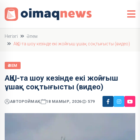
Негізгі
Әлем
АҚШ-та шоу кезінде екі жойғыш ұшақ соқтығысты (видео)
ӘЛЕМ
АҚШ-та шоу кезінде екі жойғыш
ұшақ соқтығысты (видео)
АВТОР
ОЙМАҚ
18 МАМЫР, 2026
579