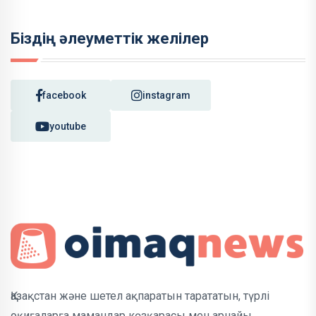
Біздің әлеуметтік желілер
facebook
instagram
youtube
Қазақстан және шетел ақпаратын тарататын, түрлі
оқиғаларға мамандар көзқарасы мен арнайы