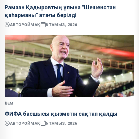
Рамзан Қадыровтың ұлына "Шешенстан
қаһарманы" атағы берілді
АВТОР
ОЙМАҚ
8 ТАМЫЗ, 2026
ӘЛЕМ
ФИФА басшысы қызметін сақтап қалды
АВТОР
ОЙМАҚ
6 ТАМЫЗ, 2026