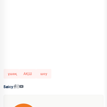
ұшақ
АҚШ
шоу
Бөлісу: