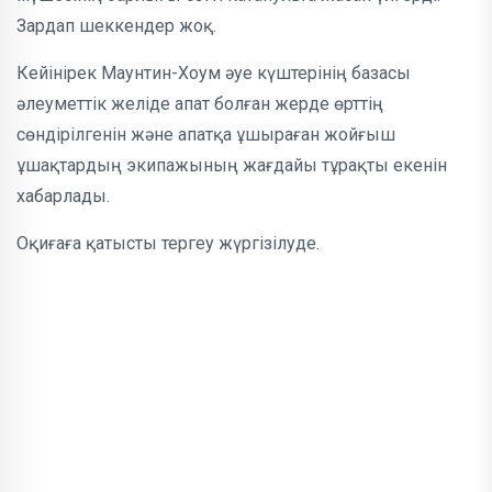
Зардап шеккендер жоқ.
Кейінірек Маунтин-Хоум әуе күштерінің базасы
әлеуметтік желіде апат болған жерде өрттің
сөндірілгенін және апатқа ұшыраған жойғыш
ұшақтардың экипажының жағдайы тұрақты екенін
хабарлады.
Оқиғаға қатысты тергеу жүргізілуде.