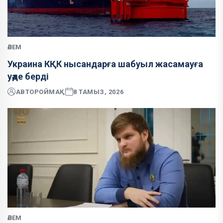
ӘЛЕМ
Украина КҚК нысандарға шабуыл жасамауға
уәде берді
АВТОР
ОЙМАҚ
8 ТАМЫЗ, 2026
ӘЛЕМ