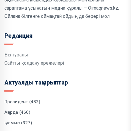
сараптама ұсынатын медиа құралы – Oimaqnews.kz.
Ойлана білгенге оймақтай ойдың да берері мол.
Редакция
Біз туралы
Сайтты қолдану ережелері
Актуалды тақырыптар
Президент (482)
Ақорда (460)
қылмыс (327)