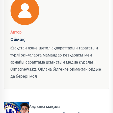
Автор
Оймақ
Қазақстан және шетел ақпараттарын тарататын,
түрлі оқиғаларға мамандар көзқарасы мен
арнайы сараптама ұсынатын медиа құралы –
Oimaqnews.kz. Ойлана білгенге оймақтай ойдың
да берері мол.
Алдыңғы мақала