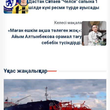
Дастан Сәтпаев "Челси" сапына 1
шілде күні ресми түрде ауысады
Келесі мақала
«Маған ешкім ақша төлеген жоқ»:
Айым Алтынбекова орамал тағу
себебін түсіндірді.
Ұқсас жаңалықтар