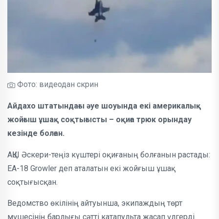
Фото: видеодан скрин
Айдахо штатындағы әуе шоуында екі америкалық
жойғыш ұшақ соқтығысты – оқиға трюк орындау
кезінде болған.
АҚШ Әскери-теңіз күштері оқиғаның болғанын растады:
EA-18 Growler деп аталатын екі жойғыш ұшақ
соқтығысқан.
Ведомство өкілінің айтуынша, экипаждың төрт
мүшесінің барлығы сәтті катапульта жасап үлгерді.