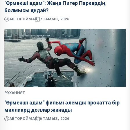
"Өрмекші адам": Жаңа Питер Паркердің
болмысы қандай?
АВТОР
ОЙМАҚ
7 ТАМЫЗ, 2026
РУХАНИЯТ
"Өрмекші адам" фильмі әлемдік прокатта бір
миллиард доллар жинады
АВТОР
ОЙМАҚ
6 ТАМЫЗ, 2026