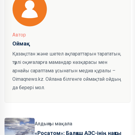
Автор
Оймақ
Қазақстан және шетел ақпараттарын тарататын,
түрлі оқиғаларға мамандар көзқарасы мен
арнайы сараптама ұсынатын медиа құралы –
Oimaqnews.kz. Ойлана білгенге оймақтай ойдың
да берері мол.
Алдыңғы мақала
«Росатом»: Балқаш АЭС-інің нақты