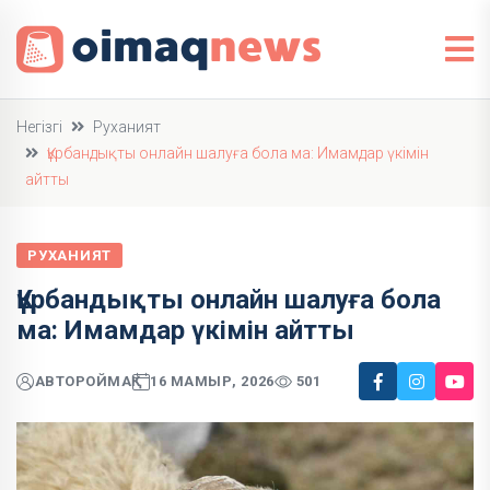
Негізгі
Руханият
Құрбандықты онлайн шалуға бола ма: Имамдар үкімін
айтты
РУХАНИЯТ
Құрбандықты онлайн шалуға бола
ма: Имамдар үкімін айтты
АВТОР
ОЙМАҚ
16 МАМЫР, 2026
501