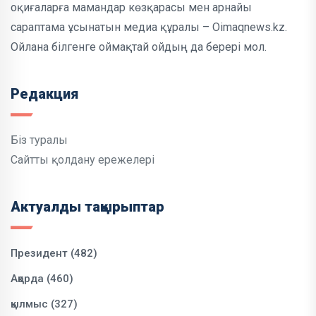
оқиғаларға мамандар көзқарасы мен арнайы
сараптама ұсынатын медиа құралы – Oimaqnews.kz.
Ойлана білгенге оймақтай ойдың да берері мол.
Редакция
Біз туралы
Сайтты қолдану ережелері
Актуалды тақырыптар
Президент (482)
Ақорда (460)
қылмыс (327)