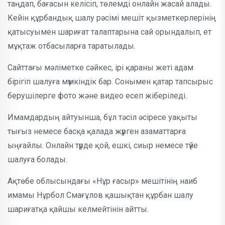
таңдап, бағасын келісіп, төлемді онлайн жасай алады.
Кейін құрбандық шалу рәсімі мешіт қызметкерлерінің
қатысуымен шариғат талаптарына сай орындалып, ет
мұқтаж отбасыларға таратылады.
Сайттағы мәліметке сәйкес, ірі қараны жеті адам
бірігіп шалуға мүмкіндік бар. Сонымен қатар тапсырыс
берушілерге фото және видео есеп жіберіледі.
Имамдардың айтуынша, бұл тәсіл әсіресе уақыты
тығыз немесе басқа қалада жүрген азаматтарға
ыңғайлы. Онлайн түрде қой, ешкі, сиыр немесе түйе
шалуға болады.
Ақтөбе облысындағы «Нұр ғасыр» мешітінің наиб
имамы Нұрбол Смағұлов қашықтан құрбан шалу
шариғатқа қайшы келмейтінін айтты.