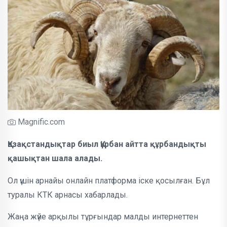
Magnific.com
Қазақстандықтар биыл Құрбан айтта құрбандықты
қашықтан шала алады.
Ол үшін арнайы онлайн платформа іске қосылған. Бұл
туралы КТК арнасы хабарлады.
Жаңа жүйе арқылы тұрғындар малды интернеттен