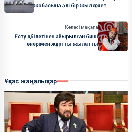
жобасына әлі бір жыл қажет
Келесі мақала
Есту қабілетінен айырылған биші
өнерімен жұртты жылатты
Ұқсас жаңалықтар