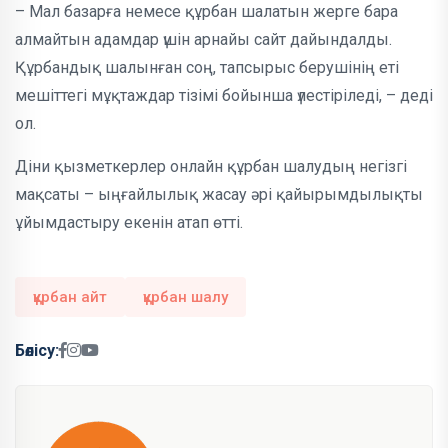
– Мал базарға немесе құрбан шалатын жерге бара
алмайтын адамдар үшін арнайы сайт дайындалды.
Құрбандық шалынған соң, тапсырыс берушінің еті
мешіттегі мұқтаждар тізімі бойынша үлестіріледі, – деді
ол.
Діни қызметкерлер онлайн құрбан шалудың негізгі
мақсаты – ыңғайлылық жасау әрі қайырымдылықты
ұйымдастыру екенін атап өтті.
құрбан айт
құрбан шалу
Бөлісу: