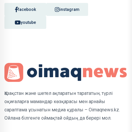
facebook
instagram
youtube
Қазақстан және шетел ақпаратын тарататын, түрлі
оқиғаларға мамандар көзқарасы мен арнайы
сараптама ұсынатын медиа құралы – Oimaqnews.kz.
Ойлана білгенге оймақтай ойдың да берері мол.