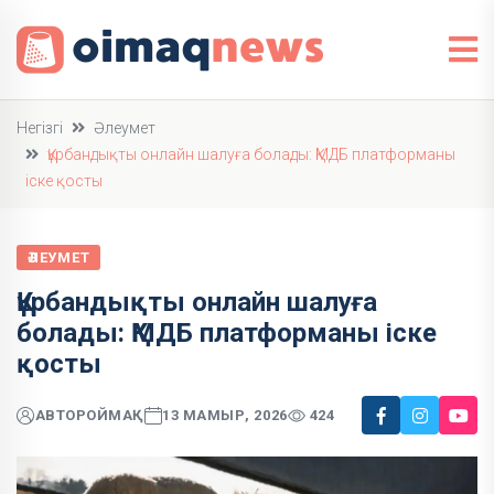
Негізгі
Әлеумет
Құрбандықты онлайн шалуға болады: ҚМДБ платформаны
іске қосты
ӘЛЕУМЕТ
Құрбандықты онлайн шалуға
болады: ҚМДБ платформаны іске
қосты
АВТОР
ОЙМАҚ
13 МАМЫР, 2026
424