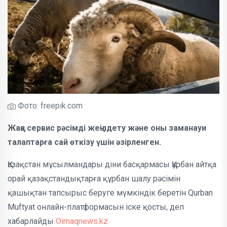
Фото: freepik.com
Жаңа сервис рәсімді жеңілдету және оны заманауи
талаптарға сай өткізу үшін әзірленген.
Қазақстан мұсылмандары діни басқармасы Құрбан айтқа
орай қазақстандықтарға құрбан шалу рәсімін
қашықтан тапсырыс беруге мүмкіндік беретін Qurban
Muftyat онлайн-платформасын іске қосты, деп
хабарлайды
Oimaqnews.kz