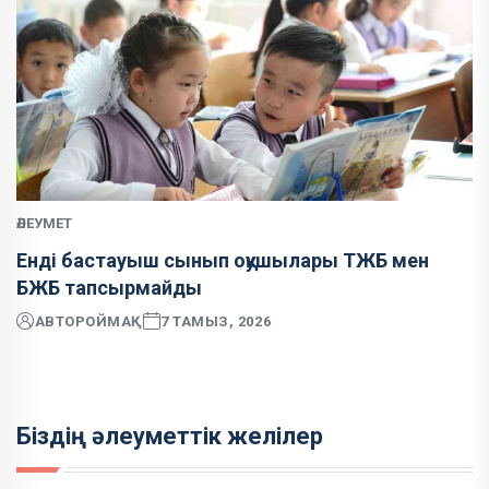
ӘЛЕУМЕТ
Енді бастауыш сынып оқушылары ТЖБ мен
БЖБ тапсырмайды
АВТОР
ОЙМАҚ
7 ТАМЫЗ, 2026
Біздің әлеуметтік желілер