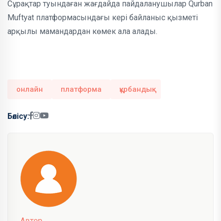
Сұрақтар туындаған жағдайда пайдаланушылар Qurban
Muftyat платформасындағы кері байланыс қызметі
арқылы мамандардан көмек ала алады.
онлайн
платформа
құрбандық
Бөлісу:
Автор