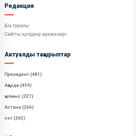
Редакция
Біз туралы
Сайтты қолдану ережелері
Актуалды тақырыптар
Президент (481)
Ақорда (459)
қылмыс (327)
Астана (266)
сот (265)