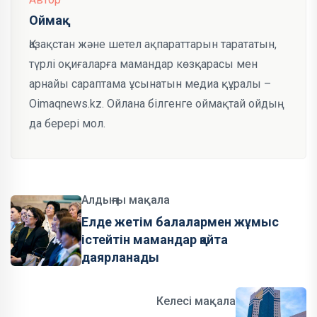
Оймақ
Қазақстан және шетел ақпараттарын тарататын,
түрлі оқиғаларға мамандар көзқарасы мен
арнайы сараптама ұсынатын медиа құралы –
Oimaqnews.kz. Ойлана білгенге оймақтай ойдың
да берері мол.
Алдыңғы мақала
Елде жетім балалармен жұмыс
істейтін мамандар қайта
даярланады
Келесі мақала