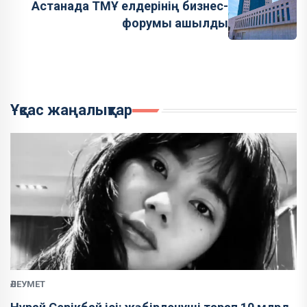
Астанада ТМҰ елдерінің бизнес-
форумы ашылды
Ұқсас жаңалықтар
ӘЛЕУМЕТ