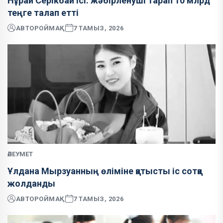
Нұрай Серікбай ісі: жәбірленуші тарап 10 млрд
теңге талап етті
АВТОР
ОЙМАҚ
7 ТАМЫЗ, 2026
ӘЛЕУМЕТ
Ұлдана Мырзуанның өліміне қатысты іс сотқа
жолданды
АВТОР
ОЙМАҚ
7 ТАМЫЗ, 2026