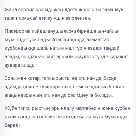
Жаңа сервис рәсімді жеңілдету және оны заманауи
талаптарға сай өткізу үшін әзірленген.
Платформа пайдаланушыларға бірнеше ыңғайлы
мүмкіндік ұсынады. Атап айтқанда, азаматтар
құрбандыққа шалынатын мал түрін өздері таңдай
алады, сондай-ақ сайт арқылы қауіпсіз түрде қаражат
аудара алады.
Сонымен қатар, тапсырысты өз атынан да, басқа
адамдардың – туыстарының немесе қайтыс болған
жақындарының атынан да рәсімдеуге болады.
Жүйе тапсырыстың орындалу мәртебесін және құрбан
шалу процесін онлайн режимде бақылауға мүмкіндік
береді.