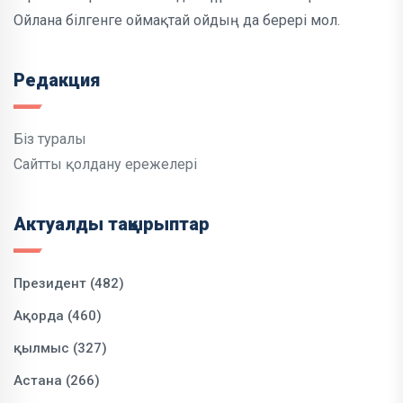
Ойлана білгенге оймақтай ойдың да берері мол.
Редакция
Біз туралы
Сайтты қолдану ережелері
Актуалды тақырыптар
Президент (482)
Ақорда (460)
қылмыс (327)
Астана (266)