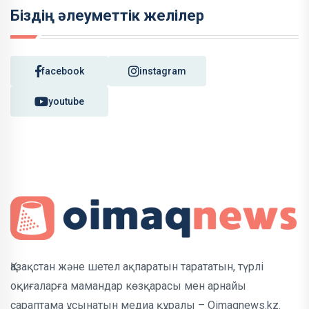
Біздің әлеуметтік желілер
facebook
instagram
youtube
Қазақстан және шетел ақпаратын тарататын, түрлі
оқиғаларға мамандар көзқарасы мен арнайы
сараптама ұсынатын медиа құралы – Oimaqnews.kz.