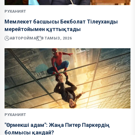
РУХАНИЯТ
Мемлекет басшысы Бекболат Тілеуханды
мерейтойымен құттықтады
АВТОР
ОЙМАҚ
8 ТАМЫЗ, 2026
РУХАНИЯТ
"Өрмекші адам": Жаңа Питер Паркердің
болмысы қандай?