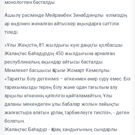
монологпен басталды.
Ашылу рәсімінде Мейрамбек Зинабдинұлы еліміздің
әр өңірінен жиналған айтыскер ақындарға сәттілік
тіледі.
«Ұлы Жеңістің 81 жылдығы күні даңқты қолбасшы
Жалаңтөс Баһадүрдің 450 жылдығына арналған
республикалық ақындар айтысы басталды.
Мемлекет басшысы Қасым-Жомарт Кемелұлы:
«Тарихты білу дегеніміз – өткенмен өмір сүру емес. Біз
тарихымызды терең білу және одан тағылым алу
арқылы өткеннің қателігін қайталамайтын, Ұлы
даланы мекендеген ұлы бабалар жолын лайықты
жалғастыра алатын ұрпақ тәрбиелеуге тиіспіз», - деген
болатын.
Жалаңтөс Баһадүр - Қазақ хандығының сындарлы