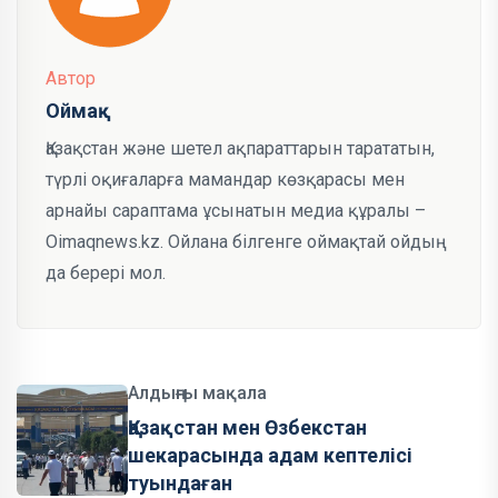
Автор
Оймақ
Қазақстан және шетел ақпараттарын тарататын,
түрлі оқиғаларға мамандар көзқарасы мен
арнайы сараптама ұсынатын медиа құралы –
Oimaqnews.kz. Ойлана білгенге оймақтай ойдың
да берері мол.
Алдыңғы мақала
Қазақстан мен Өзбекстан
шекарасында адам кептелісі
туындаған