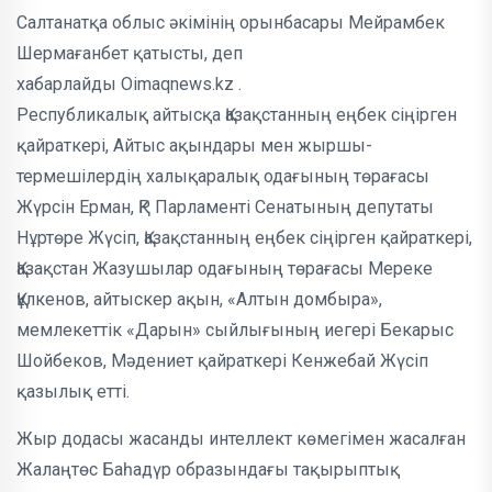
Салтанатқа облыс әкімінің орынбасары Мейрамбек
Шермағанбет қатысты, деп
хабарлайды Oimaqnews.kz .
Республикалық айтысқа Қазақстанның еңбек сіңірген
қайраткері, Айтыс ақындары мен жыршы-
термешілердің халықаралық одағының төрағасы
Жүрсін Ерман, ҚР Парламенті Сенатының депутаты
Нұртөре Жүсіп, Қазақстанның еңбек сіңірген қайраткері,
Қазақстан Жазушылар одағының төрағасы Мереке
Құлкенов, айтыскер ақын, «Алтын домбыра»,
мемлекеттік «Дарын» сыйлығының иегері Бекарыс
Шойбеков, Мәдениет қайраткері Кенжебай Жүсіп
қазылық етті.
Жыр додасы жасанды интеллект көмегімен жасалған
Жалаңтөс Баһадүр образындағы тақырыптық