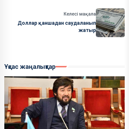
Келесі мақала
Доллар қаншадан саудаланып
жатыр
Ұқсас жаңалықтар