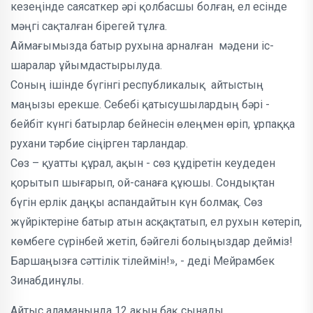
кезеңінде саясаткер әрі қолбасшы болған, ел есінде
мәңгі сақталған бірегей тұлға.
Аймағымызда батыр рухына арналған мәдени іс-
шаралар ұйымдастырылуда.
Соның ішінде бүгінгі республикалық айтыстың
маңызы ерекше. Себебі қатысушылардың бәрі -
бейбіт күнгі батырлар бейнесін өлеңмен өріп, ұрпаққа
рухани тәрбие сіңірген тарландар.
Сөз – қуатты құрал, ақын - сөз құдіретін кеудеден
қорытып шығарып, ой-санаға құюшы. Сондықтан
бүгін ерлік даңқы аспандайтын күн болмақ. Сөз
жүйріктеріне батыр атын асқақтатып, ел рухын көтеріп,
көмбеге сүрінбей жетіп, бәйгелі болыңыздар дейміз!
Баршаңызға сәттілік тілеймін!», - деді Мейрамбек
Зинабдинұлы.
Айтыс аламанында 12 ақын бақ сынады.