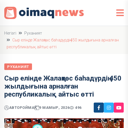
Негізгі
Руханият
Сыр елінде Жалаңтөс баһадүрдің 450 жылдығына арналған
республикалық айтыс өтті
РУХАНИЯТ
Сыр елінде Жалаңтөс баһадүрдің 450
жылдығына арналған
республикалық айтыс өтті
АВТОР
ОЙМАҚ
9 МАМЫР, 2026
496