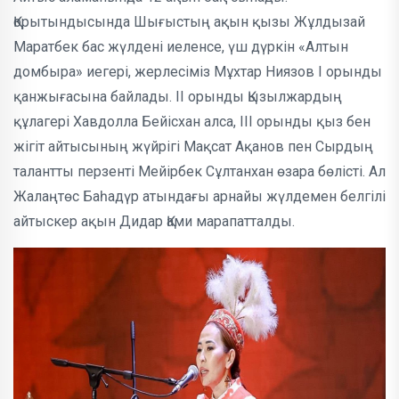
Қорытындысында Шығыстың ақын қызы Жұлдызай
Маратбек бас жүлдені иеленсе, үш дүркін «Алтын
домбыра» иегері, жерлесіміз Мұхтар Ниязов I орынды
қанжығасына байлады. II орынды Қызылжардың
құлагері Хавдолла Бейісхан алса, III орынды қыз бен
жігіт айтысының жүйрігі Мақсат Ақанов пен Сырдың
талантты перзенті Мейірбек Сұлтанхан өзара бөлісті. Ал
Жалаңтөс Баһадүр атындағы арнайы жүлдемен белгілі
айтыскер ақын Дидар Қами марапатталды.