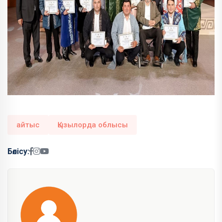
айтыс
Қызылорда облысы
Бөлісу: