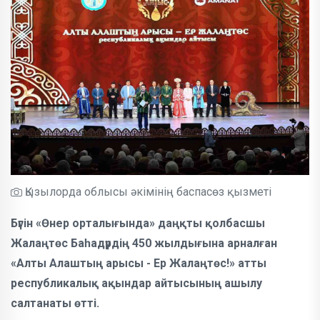
Қызылорда облысы әкімінің баспасөз қызметі
Бүгін «Өнер орталығында» даңқты қолбасшы
Жалаңтөс Баһадүрдің 450 жылдығына арналған
«Алты Алаштың арысы - Ер Жалаңтөс!» атты
республикалық ақындар айтысының ашылу
салтанаты өтті.