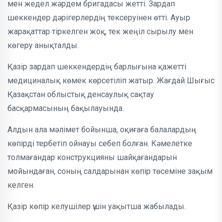
мен жедел жәрдем бригадасы жетті. Зардап
шеккендер дәрігерлердің тексеруінен өтті. Ауыр
жарақаттар тіркелген жоқ, тек жеңіл сырылу мен
көгеру анықталды.
Қазір зардап шеккендердің барлығына қажетті
медициналық көмек көрсетіліп жатыр. Жағдай Шығыс
Қазақстан облыстық денсаулық сақтау
басқармасының бақылауында.
Алдын ала мәлімет бойынша, оқиғаға балалардың
көпірді тербетіп ойнауы себеп болған. Кәмелетке
толмағандар конструкцияны шайқағандарын
мойындаған, соның салдарынан көпір төсеміне зақым
келген.
Қазір көпір келушілер үшін уақытша жабылады.