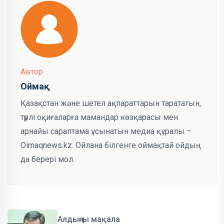
Автор
Оймақ
Қазақстан және шетел ақпараттарын тарататын,
түрлі оқиғаларға мамандар көзқарасы мен
арнайы сараптама ұсынатын медиа құралы –
Oimaqnews.kz. Ойлана білгенге оймақтай ойдың
да берері мол.
Алдыңғы мақала