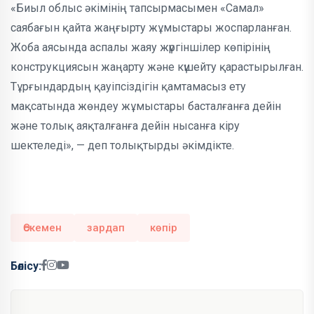
«Биыл облыс әкімінің тапсырмасымен «Самал»
саябағын қайта жаңғырту жұмыстары жоспарланған.
Жоба аясында аспалы жаяу жүргіншілер көпірінің
конструкциясын жаңарту және күшейту қарастырылған.
Тұрғындардың қауіпсіздігін қамтамасыз ету
мақсатында жөндеу жұмыстары басталғанға дейін
және толық аяқталғанға дейін нысанға кіру
шектеледі», — деп толықтырды әкімдікте.
Өскемен
зардап
көпір
Бөлісу: