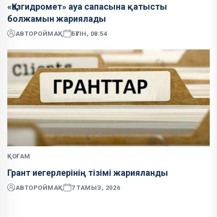
«Қазгидромет» ауа сапасына қатысты
болжамын жариялады
АВТОР
ОЙМАҚ
БҮГІН, 08:54
ҚОҒАМ
Грант иегерлерінің тізімі жарияланды
АВТОР
ОЙМАҚ
7 ТАМЫЗ, 2026