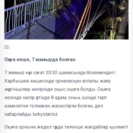
Оқиға кеше, 7 мамырда болған.
7 мамыр күні сағат 20:30 шамасында Өскемендегі
Карбышев көшесінде орналасқан аспалы жаяу
жүргіншілер көпірінде оқыс оқиға болды. Оқиға
кезінде көпір үстінде 8 адам, оның ішінде төрт
кәмелетке толмаған жасөспірім болған, деп
хабарлайды turkystan.kz.
Оқиға орнына жедел түрде төтенше жағдайлар қызметі