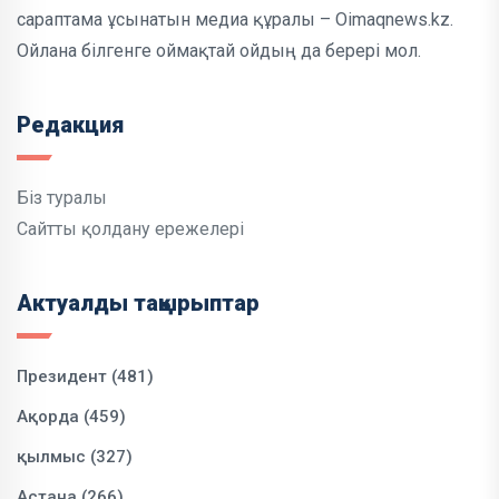
сараптама ұсынатын медиа құралы – Oimaqnews.kz.
Ойлана білгенге оймақтай ойдың да берері мол.
Редакция
Біз туралы
Сайтты қолдану ережелері
Актуалды тақырыптар
Президент (481)
Ақорда (459)
қылмыс (327)
Астана (266)