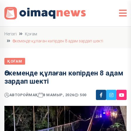
Негізгі
Қоғам
Өскеменде құлаған көпірден 8 адам зардап шекті
ҚОҒАМ
Өскеменде құлаған көпірден 8 адам
зардап шекті
АВТОР
ОЙМАҚ
8 МАМЫР, 2026
500