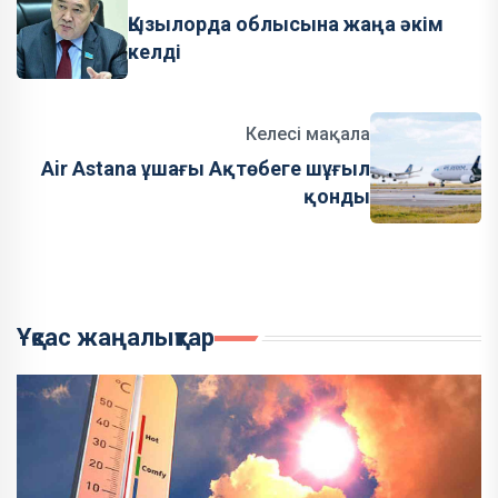
Қызылорда облысына жаңа әкім
келді
Келесі мақала
Air Astana ұшағы Ақтөбеге шұғыл
қонды
Ұқсас жаңалықтар