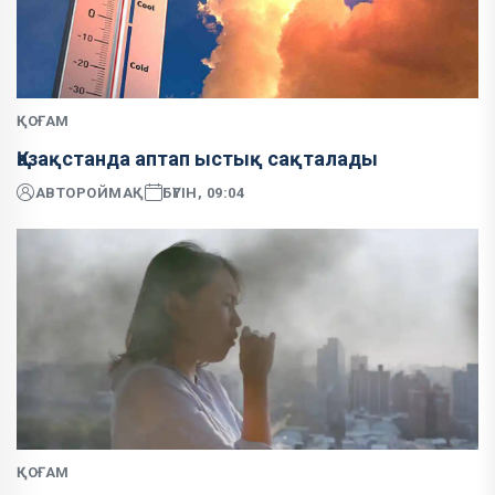
ҚОҒАМ
Қазақстанда аптап ыстық сақталады
АВТОР
ОЙМАҚ
БҮГІН, 09:04
ҚОҒАМ