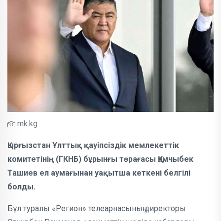
mk.kg
Қырғызстан Ұлттық қауіпсіздік мемлекеттік
комитетінің (ГКНБ) бұрынғы төрағасы Қамчыбек
Ташиев ел аумағынан уақытша кеткені белгілі
болды.
Бұл туралы «Регион» телеарнасының директоры