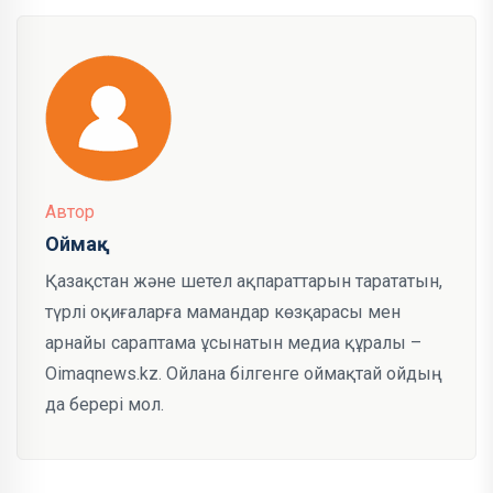
Автор
Оймақ
Қазақстан және шетел ақпараттарын тарататын,
түрлі оқиғаларға мамандар көзқарасы мен
арнайы сараптама ұсынатын медиа құралы –
Oimaqnews.kz. Ойлана білгенге оймақтай ойдың
да берері мол.