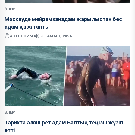
ӘЛЕМ
Мәскеуде мейрамханадағы жарылыстан бес
адам қаза тапты
АВТОР
ОЙМАҚ
5 ТАМЫЗ, 2026
ӘЛЕМ
Тарихта алғаш рет адам Балтық теңізін жүзіп
өтті