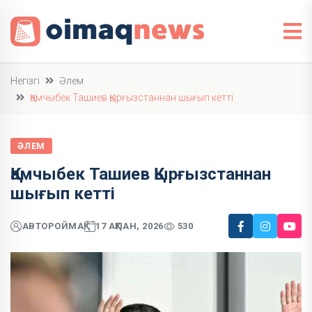
Негізгі
Әлем
Қамчыбек Ташиев Қырғызстаннан шығып кетті
ӘЛЕМ
Қамчыбек Ташиев Қырғызстаннан
шығып кетті
АВТОР
ОЙМАҚ
17 АҚПАН, 2026
530