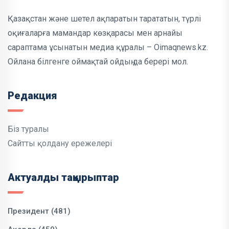
Қазақстан және шетел ақпаратын тарататын, түрлі
оқиғаларға мамандар көзқарасы мен арнайы
сараптама ұсынатын медиа құралы – Oimaqnews.kz.
Ойлана білгенге оймақтай ойдың да берері мол.
Редакция
Біз туралы
Сайтты қолдану ережелері
Актуалды тақырыптар
Президент (481)