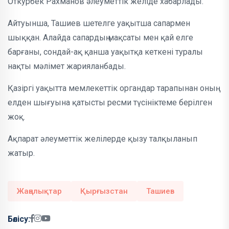
Откурбек Рахманов әлеуметтік желіде хабарлады.
Айтуынша, Ташиев шетелге уақытша сапармен
шыққан. Алайда сапардың мақсаты мен қай елге
барғаны, сондай-ақ қанша уақытқа кеткені туралы
нақты мәлімет жарияланбады.
Қазіргі уақытта мемлекеттік органдар тарапынан оның
елден шығуына қатысты ресми түсініктеме берілген
жоқ.
Ақпарат әлеуметтік желілерде қызу талқыланып
жатыр.
Жаңалықтар
Қырғызстан
Ташиев
Бөлісу: