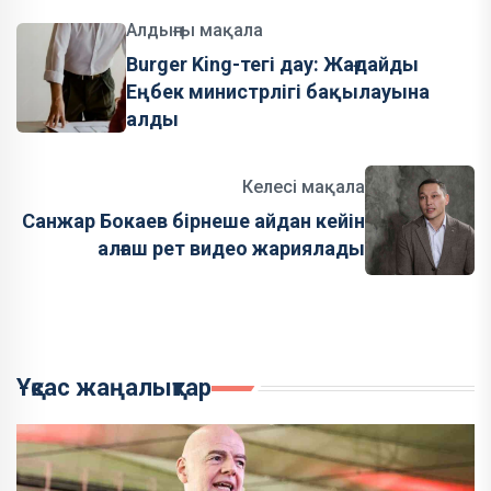
Алдыңғы мақала
Burger King-тегі дау: Жағдайды
Еңбек министрлігі бақылауына
алды
Келесі мақала
Санжар Бокаев бірнеше айдан кейін
алғаш рет видео жариялады
Ұқсас жаңалықтар