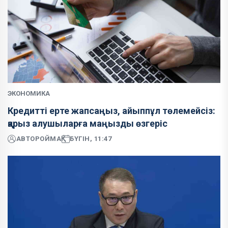
ЭКОНОМИКА
Кредитті ерте жапсаңыз, айыппұл төлемейсіз:
қарыз алушыларға маңызды өзгеріс
АВТОР
ОЙМАҚ
БҮГІН, 11:47