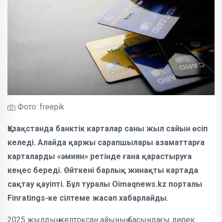
Фото: freepik
Қазақстанда банктік карталар саны жыл сайын өсіп
келеді. Алайда қаржы сарапшылары азаматтарға
карталарды «әмиян» ретінде ғана қарастыруға
кеңес береді. Өйткені барлық жинақты картада
сақтау қауіпті. Бұл туралы Oimaqnews.kz порталы
Finratings-ке сілтеме жасап хабарлайды.
2025 жылдың желтоқсан айының басындағы дерек