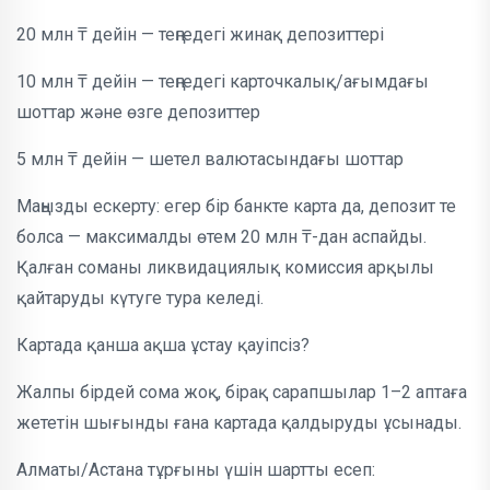
20 млн ₸ дейін — теңгедегі жинақ депозиттері
10 млн ₸ дейін — теңгедегі карточкалық/ағымдағы
шоттар және өзге депозиттер
5 млн ₸ дейін — шетел валютасындағы шоттар
Маңызды ескерту: егер бір банкте карта да, депозит те
болса — максималды өтем 20 млн ₸-дан аспайды.
Қалған соманы ликвидациялық комиссия арқылы
қайтаруды күтуге тура келеді.
Картада қанша ақша ұстау қауіпсіз?
Жалпы бірдей сома жоқ, бірақ сарапшылар 1–2 аптаға
жететін шығынды ғана картада қалдыруды ұсынады.
Алматы/Астана тұрғыны үшін шартты есеп: