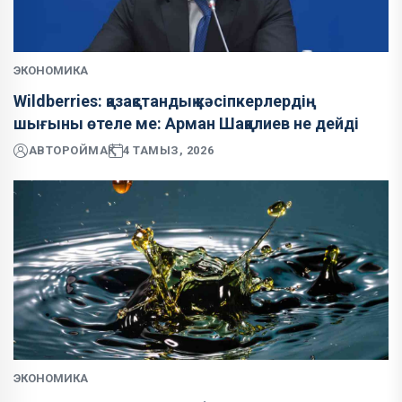
ЭКОНОМИКА
Wildberries: қазақстандық кәсіпкерлердің
шығыны өтеле ме: Арман Шаққалиев не дейді
АВТОР
ОЙМАҚ
4 ТАМЫЗ, 2026
ЭКОНОМИКА