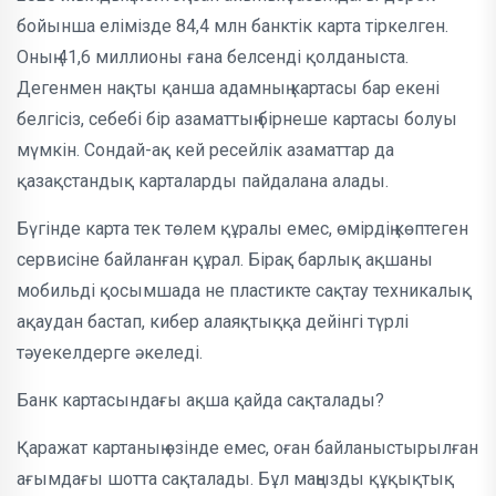
бойынша елімізде 84,4 млн банктік карта тіркелген.
Оның 41,6 миллионы ғана белсенді қолданыста.
Дегенмен нақты қанша адамның картасы бар екені
белгісіз, себебі бір азаматтың бірнеше картасы болуы
мүмкін. Сондай-ақ кей ресейлік азаматтар да
қазақстандық карталарды пайдалана алады.
Бүгінде карта тек төлем құралы емес, өмірдің көптеген
сервисіне байланған құрал. Бірақ барлық ақшаны
мобильді қосымшада не пластикте сақтау техникалық
ақаудан бастап, кибер алаяқтыққа дейінгі түрлі
тәуекелдерге әкеледі.
Банк картасындағы ақша қайда сақталады?
Қаражат картаның өзінде емес, оған байланыстырылған
ағымдағы шотта сақталады. Бұл маңызды құқықтық