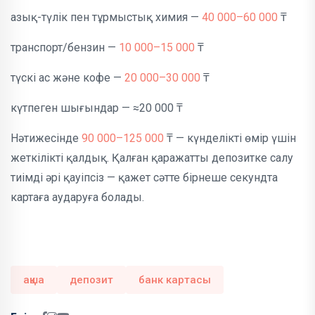
азық-түлік пен тұрмыстық химия —
40 000–60 000
₸
транспорт/бензин —
10 000–15 000
₸
түскі ас және кофе —
20 000–30 000
₸
күтпеген шығындар — ≈20 000 ₸
Нәтижесінде
90 000–125 000
₸ — күнделікті өмір үшін
жеткілікті қалдық. Қалған қаражатты депозитке салу
тиімді әрі қауіпсіз — қажет сәтте бірнеше секундта
картаға аударуға болады.
ақша
депозит
банк картасы