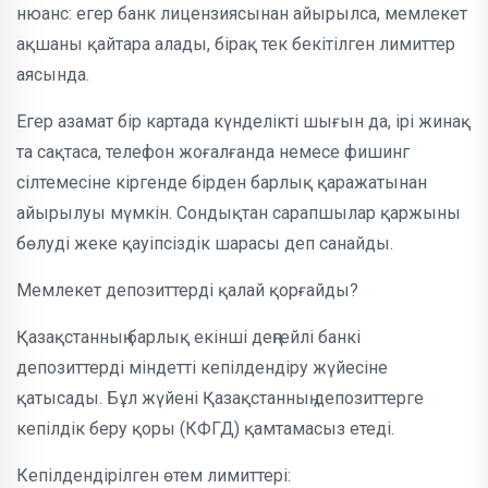
нюанс: егер банк лицензиясынан айырылса, мемлекет
ақшаны қайтара алады, бірақ тек бекітілген лимиттер
аясында.
Егер азамат бір картада күнделікті шығын да, ірі жинақ
та сақтаса, телефон жоғалғанда немесе фишинг
сілтемесіне кіргенде бірден барлық қаражатынан
айырылуы мүмкін. Сондықтан сарапшылар қаржыны
бөлуді жеке қауіпсіздік шарасы деп санайды.
Мемлекет депозиттерді қалай қорғайды?
Қазақстанның барлық екінші деңгейлі банкі
депозиттерді міндетті кепілдендіру жүйесіне
қатысады. Бұл жүйені Қазақстанның депозиттерге
кепілдік беру қоры (КФГД) қамтамасыз етеді.
Кепілдендірілген өтем лимиттері: