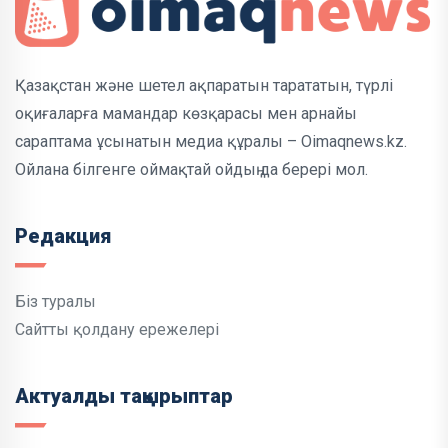
Қазақстан және шетел ақпаратын тарататын, түрлі
оқиғаларға мамандар көзқарасы мен арнайы
сараптама ұсынатын медиа құралы – Oimaqnews.kz.
Ойлана білгенге оймақтай ойдың да берері мол.
Редакция
Біз туралы
Сайтты қолдану ережелері
Актуалды тақырыптар