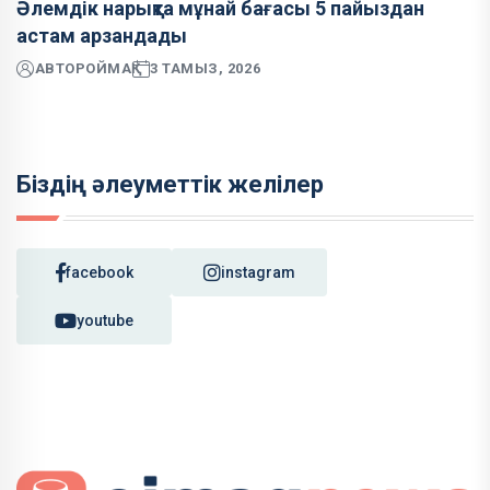
Әлемдік нарықта мұнай бағасы 5 пайыздан
астам арзандады
АВТОР
ОЙМАҚ
3 ТАМЫЗ, 2026
Біздің әлеуметтік желілер
facebook
instagram
youtube