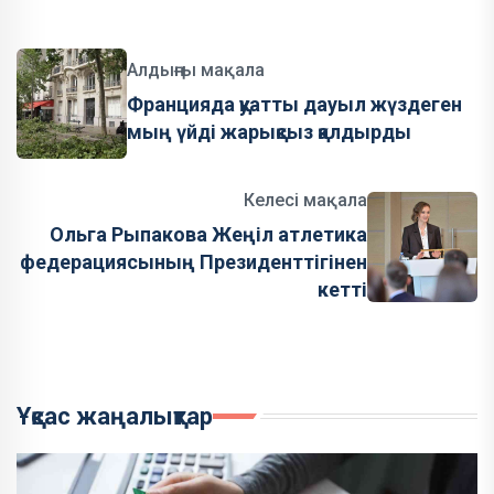
Алдыңғы мақала
Францияда қуатты дауыл жүздеген
мың үйді жарықсыз қалдырды
Келесі мақала
Ольга Рыпакова Жеңіл атлетика
федерациясының Президенттігінен
кетті
Ұқсас жаңалықтар