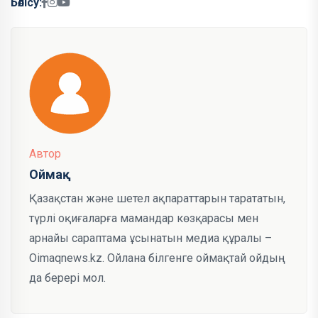
Бөлісу:
Автор
Оймақ
Қазақстан және шетел ақпараттарын тарататын,
түрлі оқиғаларға мамандар көзқарасы мен
арнайы сараптама ұсынатын медиа құралы –
Oimaqnews.kz. Ойлана білгенге оймақтай ойдың
да берері мол.