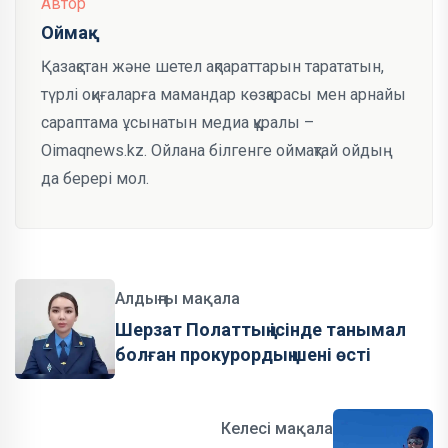
Автор
Оймақ
Қазақстан және шетел ақпараттарын тарататын,
түрлі оқиғаларға мамандар көзқарасы мен арнайы
сараптама ұсынатын медиа құралы –
Oimaqnews.kz. Ойлана білгенге оймақтай ойдың
да берері мол.
Алдыңғы мақала
Шерзат Полаттың ісінде танымал
болған прокурордың шені өсті
Келесі мақала