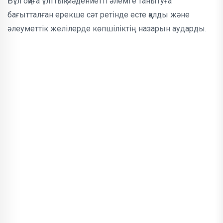
Бұл оқиға ұлттық мәдениетті әлемге танытуға
бағытталған ерекше сәт ретінде есте қалды және
әлеуметтік желілерде көпшіліктің назарын аударды.