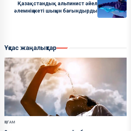
Қазақстандық альпинист әйел
әлемнің жеті шыңын бағындырды
Ұқсас жаңалықтар
ҚОҒАМ