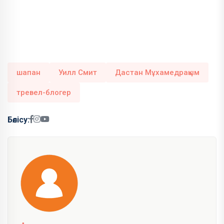
шапан
Уилл Смит
Дастан Мұхамедрақым
тревел-блогер
Бөлісу: