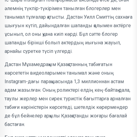
әлемнің түкпір-түкірімен танылған блогерлер мен
танымал тұлғалар қатысты. Дастан Уилл Смиттің сахнаға
шығуын күтіп, дайындалған шапанды қолымен актёрге
ұсынып, ол оны қуана киіп көрді. Бұл сәтте блогер
шапанды бірінші болып актердың иығына жауып,
арнайы суретке түсіп үлгерді.
Дастан Мұхамедрақым Қазақстанның табиғатын
көрсететін видеоларымен танымал және оның
Instagram-дағы парақшасында 1,3 миллионнан астам
адам жазылған. Оның роликтері елдің кең-байтақ дала,
таулы жерлер мен сирек туристік бағыттарға арналған
табиғи көріністерін көрсетеді, шетелдік көрермендер
де бұл бейнелер арқылы Қазақстанды жоғары бағалай
бастаған.