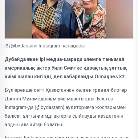
@bydastann Instagram парақшасы
Дубайда өткен ірі медиа-шарада әлемге танымал
америкалық актер Уилл Смитке қазақтың ұлттық
киімі шапан кигізді, деп хабарлайды Oimaqnes.kz.
Бұл ерекше сәтті Қазақстаннан келген тревел-блогер
Дастан Мұхамедрақым ұйымдастырды. Блогер
Instagram-да (@bydastann) аудиторияға жоспарымен
бөлісіп, ұлттық киімді актерге сыйлауды көздегенін
алдын ала айтқан болатын.
Іс-шара Instagram платформасы аясында өтсе де, оған