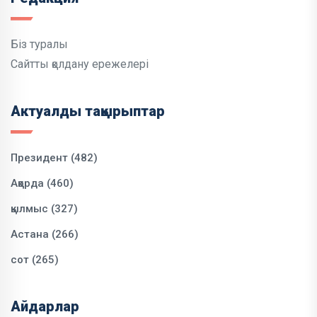
Біз туралы
Сайтты қолдану ережелері
Актуалды тақырыптар
Президент (482)
Ақорда (460)
қылмыс (327)
Астана (266)
сот (265)
Айдарлар