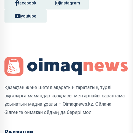
facebook
instagram
youtube
Қазақстан және шетел ақпаратын тарататын, түрлі
оқиғаларға мамандар көзқарасы мен арнайы сараптама
ұсынатын медиа құралы – Oimaqnews.kz. Ойлана
білгенге оймақтай ойдың да берері мол.
Редакция