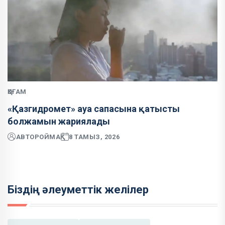
ҚОҒАМ
«Қазгидромет» ауа сапасына қатысты
болжамын жариялады
АВТОР
ОЙМАҚ
8 ТАМЫЗ, 2026
Біздің әлеуметтік желілер