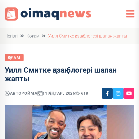
Негізгі
Қоғам
Уилл Смитке қазақ блогері шапан жапты
ҚОҒАМ
Уилл Смитке қазақ блогері шапан
жапты
АВТОР
ОЙМАҚ
11 ҚАҢТАР, 2026
618