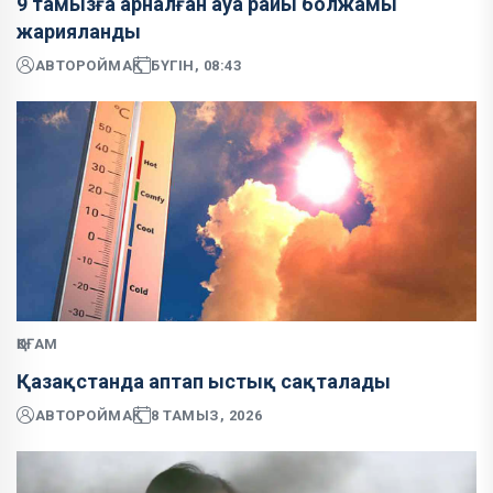
9 тамызға арналған ауа райы болжамы
жарияланды
АВТОР
ОЙМАҚ
БҮГІН, 08:43
ҚОҒАМ
Қазақстанда аптап ыстық сақталады
АВТОР
ОЙМАҚ
8 ТАМЫЗ, 2026