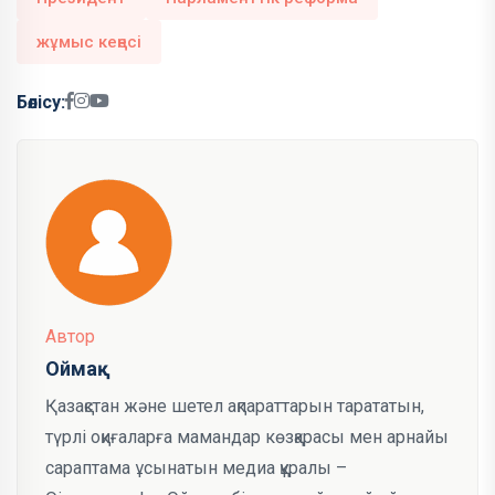
жұмыс кеңесі
Бөлісу:
Автор
Оймақ
Қазақстан және шетел ақпараттарын тарататын,
түрлі оқиғаларға мамандар көзқарасы мен арнайы
сараптама ұсынатын медиа құралы –