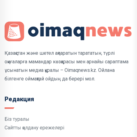
Қазақстан және шетел ақпаратын тарататын, түрлі
оқиғаларға мамандар көзқарасы мен арнайы сараптама
ұсынатын медиа құралы – Oimaqnews.kz. Ойлана
білгенге оймақтай ойдың да берері мол.
Редакция
Біз туралы
Сайтты қолдану ережелері