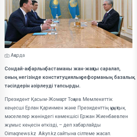
Ақорда
Сондай-ақ барлық бастаманы жан-жақты саралап,
оның негізінде конституциялық реформаның базалық
тәсілдерін әзірлеуді тапсырды.
Президент Қасым-Жомарт Тоқаев Мемлекеттік
кеңесші Ерлан Қаринмен және Президенттің құқықтық
мәселелер жөніндегі көмекшісі Ержан Жиенбаевпен
жұмыс кеңесін өткізді, – деп хабарлайды
Oimaqnews.kz Aikyn.kz.сайтына сілтеме жасап.