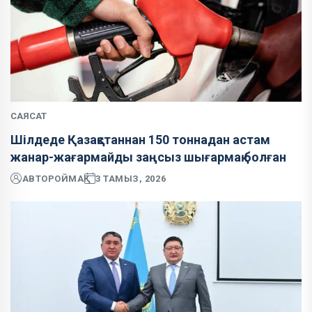
САЯСАТ
Шілдеде Қазақстаннан 150 тоннадан астам
жанар-жағармайды заңсыз шығармақ болған
АВТОР
ОЙМАҚ
3 ТАМЫЗ, 2026