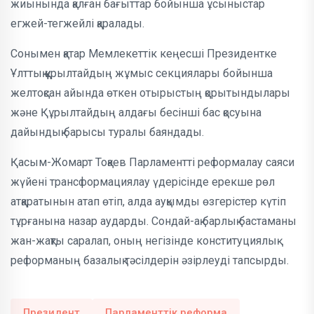
жиынында қалған бағыттар бойынша ұсыныстар
егжей-тегжейлі қаралады.
Сонымен қатар Мемлекеттік кеңесші Президентке
Ұлттық құрылтайдың жұмыс секциялары бойынша
желтоқсан айында өткен отырыстың қорытындылары
және Құрылтайдың алдағы бесінші бас қосуына
дайындық барысы туралы баяндады.
Қасым-Жомарт Тоқаев Парламентті реформалау саяси
жүйені трансформациялау үдерісінде ерекше рөл
атқаратынын атап өтіп, алда ауқымды өзгерістер күтіп
тұрғанына назар аударды. Сондай-ақ барлық бастаманы
жан-жақты саралап, оның негізінде конституциялық
реформаның базалық тәсілдерін әзірлеуді тапсырды.
Президент
Парламенттік реформа