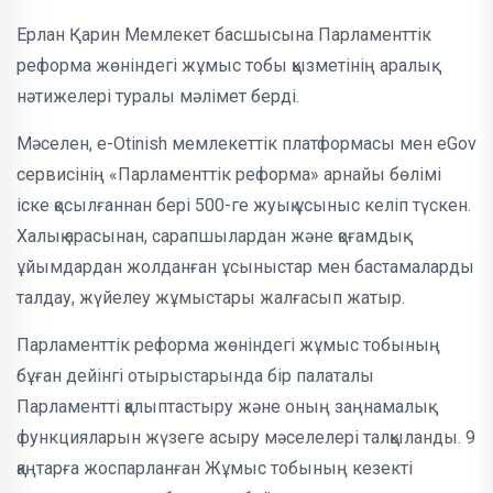
Ерлан Қарин Мемлекет басшысына Парламенттік
реформа жөніндегі жұмыс тобы қызметінің аралық
нәтижелері туралы мәлімет берді.
Мәселен, e-Otinish мемлекеттік платформасы мен eGov
сервисінің «Парламенттік реформа» арнайы бөлімі
іске қосылғаннан бері 500-ге жуық ұсыныс келіп түскен.
Халық арасынан, сарапшылардан және қоғамдық
ұйымдардан жолданған ұсыныстар мен бастамаларды
талдау, жүйелеу жұмыстары жалғасып жатыр.
Парламенттік реформа жөніндегі жұмыс тобының
бұған дейінгі отырыстарында бір палаталы
Парламентті қалыптастыру және оның заңнамалық
функцияларын жүзеге асыру мәселелері талқыланды. 9
қаңтарға жоспарланған Жұмыс тобының кезекті