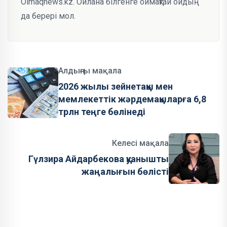
Oimaqnews.kz. Ойлана білгенге оймақтай ойдың
да берері мол.
Алдыңғы мақала
2026 жылы зейнетақы мен
мемлекеттік жәрдемақыларға 6,8
трлн теңге бөлінеді
Келесі мақала
Гүлзира Айдарбекова қуанышты
жаңалығын бөлісті