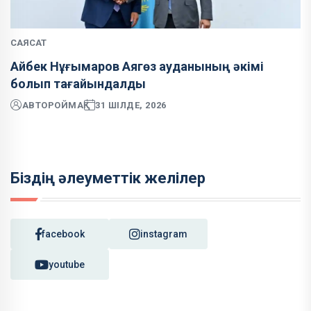
САЯСАТ
Айбек Нұғымаров Аягөз ауданының әкімі
болып тағайындалды
АВТОР
ОЙМАҚ
31 ШІЛДЕ, 2026
Біздің әлеуметтік желілер
facebook
instagram
youtube