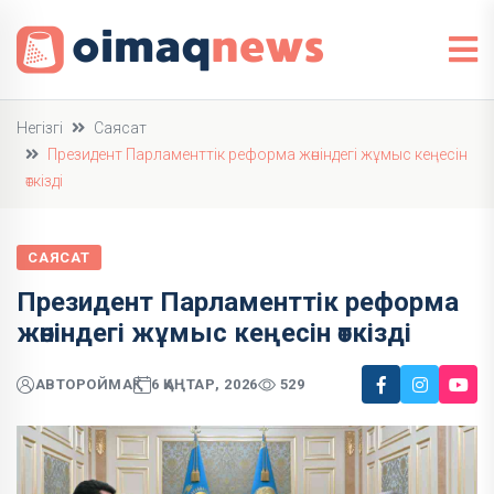
Негізгі
Саясат
Президент Парламенттік реформа жөніндегі жұмыс кеңесін
өткізді
САЯСАТ
Президент Парламенттік реформа
жөніндегі жұмыс кеңесін өткізді
АВТОР
ОЙМАҚ
6 ҚАҢТАР, 2026
529