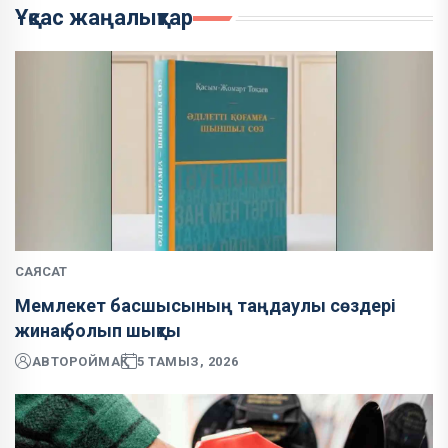
Ұқсас жаңалықтар
САЯСАТ
Мемлекет басшысының таңдаулы сөздері
жинақ болып шықты
АВТОР
ОЙМАҚ
5 ТАМЫЗ, 2026