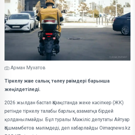
Арман Мухатов
Тіркелу және салық төлеу рәсімдері барынша
жеңілдетіледі.
2026 жылдан бастап Қазақстанда жеке кәсіпкер (ЖК)
ретінде тіркелу талабы барлық азаматқа бірдей
қолданылмайды. Бұл туралы Мәжіліс депутаты Айтуар
Қошмамбетов мәлімдеді, деп хабарлайды Oimaqnews.kz