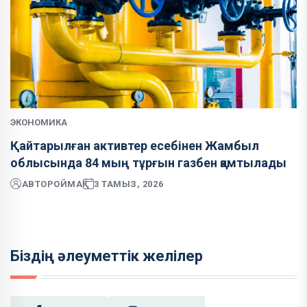
ЭКОНОМИКА
Қайтарылған активтер есебінен Жамбыл
облысында 84 мың тұрғын газбен қамтылады
АВТОР
ОЙМАҚ
3 ТАМЫЗ, 2026
Біздің әлеуметтік желілер