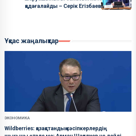
қадағалайды – Серік Егізбаев
Ұқсас жаңалықтар
ЭКОНОМИКА
Wildberries: қазақстандық кәсіпкерлердің
шығыны өтеле ме: Арман Шаққалиев не дейді