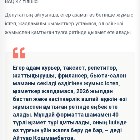
BAQ.KZ тілшісі.
Депутаттың айтуынша, егер азамат өз бетінше жұмыс
істеп, жалдамалы қызметкер ұстамаса, ол өзін-өзі
жұмыспен қамтыған тұлға ретінде қызмет ете алады.
Егер адам курьер, таксист, репетитор,
жаттықтырушы, фрилансер, бьюти-салон
маманы секілді өздігінен жұмыс істеп,
қызметкер жалдамаса, 2026 жылдан
бастап жеке кәсіпкерлік ашпай-ақ, өзін-өзі
жұмыспен қамтыған ретінде еңбек ете
алады. Мұндай форматта шамамен 40
түрлі қызмет түрі қамтылады, оның ішінде
өз тұрғын үйін жалға беру де бар, – деді
Айтуар Қошмамбетов.