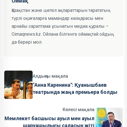
Оймақ
Қазақстан және шетел ақпараттарын тарататын,
түрлі оқиғаларға мамандар көзқарасы мен
арнайы сараптама ұсынатын медиа құралы –
Oimaqnews.kz. Ойлана білгенге оймақтай ойдың
да берері мол.
Алдыңғы мақала
"Анна Каренина": Қуанышбаев
театрында жаңа премьера болды
Келесі мақала
Мемлекет басшысы ауыл мен ауыл
шаруашылығы саласын жіті