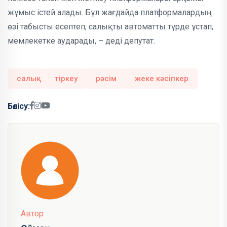
жұмыс істей алады. Бұл жағдайда платформалардың
өзі табысты есептеп, салықты автоматты түрде ұстап,
мемлекетке аударады, – деді депутат.
салық
тіркеу
рәсім
жеке кәсіпкер
Бөлісу:
Автор