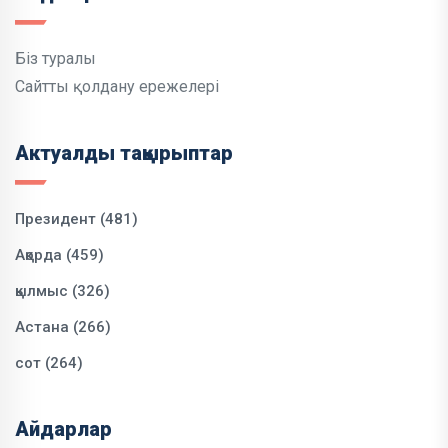
Біз туралы
Сайтты қолдану ережелері
Актуалды тақырыптар
Президент (481)
Ақорда (459)
қылмыс (326)
Астана (266)
сот (264)
Айдарлар