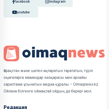
facebook
instagram
youtube
Қазақстан және шетел ақпаратын тарататын, түрлі
оқиғаларға мамандар көзқарасы мен арнайы
сараптама ұсынатын медиа құралы – Oimaqnews.kz.
Ойлана білгенге оймақтай ойдың да берері мол.
Редакция