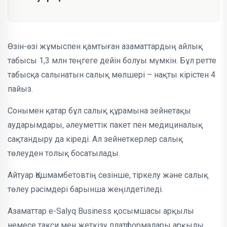
Өзін-өзі жұмыспен қамтыған азаматтардың айлық
табысы 1,3 млн теңгеге дейін болуы мүмкін. Бұл ретте
табысқа салынатын салық мөлшері – нақты кірістен 4
пайыз.
Сонымен қатар бұл салық құрамына зейнетақы
аударымдары, әлеуметтік пакет пен медициналық
сақтандыру да кіреді. Ал зейнеткерлер салық
төлеуден толық босатылады.
Айтуар Қошмамбетовтің сөзінше, тіркелу және салық
төлеу рәсімдері барынша жеңілдетіледі.
Азаматтар e-Salyq Business қосымшасы арқылы
немесе такси мен жеткізу платформалары арқылы