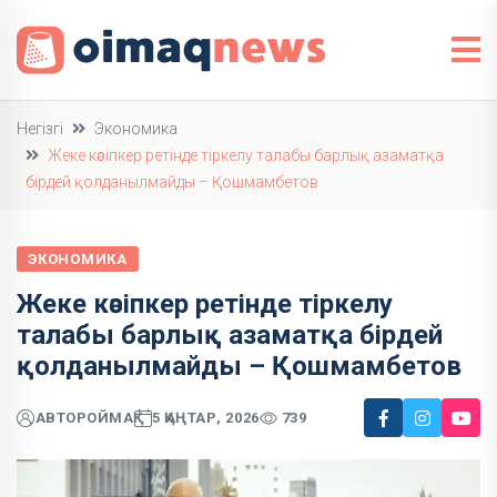
Негізгі
Экономика
Жеке кәсіпкер ретінде тіркелу талабы барлық азаматқа
бірдей қолданылмайды – Қошмамбетов
ЭКОНОМИКА
Жеке кәсіпкер ретінде тіркелу
талабы барлық азаматқа бірдей
қолданылмайды – Қошмамбетов
АВТОР
ОЙМАҚ
5 ҚАҢТАР, 2026
739