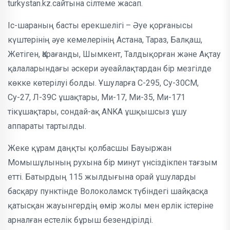
turkystan.kz.сайтына сілтеме жасап.
Іс-шараның басты ерекшелігі – Әуе қорғанысы
күштерінің әуе кемелерінің Астана, Тараз, Балқаш,
Жетіген, Қарағанды, Шымкент, Талдықорған және Ақтау
қалаларындағы әскери әуеайлақтардан бір мезгілде
көкке көтерілуі болды. Ұшуларға С-295, Су-30СМ,
Су-27, Л-39С ұшақтары, Ми-17, Ми-35, Ми-171
тікұшақтары, сондай-ақ ANKA ұшқышсыз ұшу
аппараты тартылды.
Жеке құрам даңқты қолбасшы Бауыржан
Момышұлының рухына бір минут үнсіздікпен тағзым
етті. Батырдың 115 жылдығына орай ұшуларды
басқару пунктінде Волоколамск түбіндегі шайқасқа
қатысқан жауынгердің өмір жолы мен ерлік істеріне
арналған естелік бұрыш безендірілді.