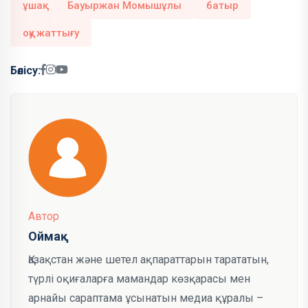
ұшақ
Бауыржан Момышұлы
батыр
оқу жаттығу
Бөлісу:
Автор
Оймақ
Қазақстан және шетел ақпараттарын тарататын,
түрлі оқиғаларға мамандар көзқарасы мен
арнайы сараптама ұсынатын медиа құралы –