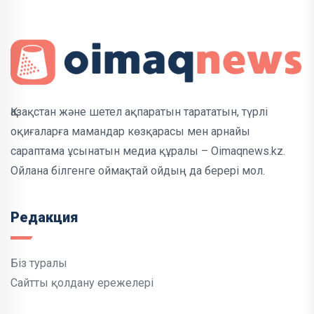
Қазақстан және шетел ақпаратын тарататын, түрлі
оқиғаларға мамандар көзқарасы мен арнайы
сараптама ұсынатын медиа құралы – Oimaqnews.kz.
Ойлана білгенге оймақтай ойдың да берері мол.
Редакция
Біз туралы
Сайтты қолдану ережелері