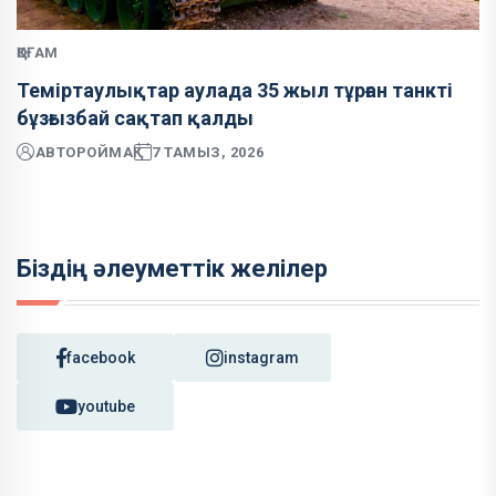
ҚОҒАМ
Теміртаулықтар аулада 35 жыл тұрған танкті
бұзғызбай сақтап қалды
АВТОР
ОЙМАҚ
7 ТАМЫЗ, 2026
Біздің әлеуметтік желілер
facebook
instagram
youtube