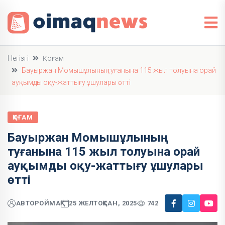
Негізгі
Қоғам
Бауыржан Момышұлының туғанына 115 жыл толуына орай
ауқымды оқу-жаттығу ұшулары өтті
ҚОҒАМ
Бауыржан Момышұлының
туғанына 115 жыл толуына орай
ауқымды оқу-жаттығу ұшулары
өтті
АВТОР
ОЙМАҚ
25 ЖЕЛТОҚСАН, 2025
742