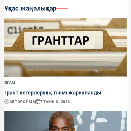
Ұқсас жаңалықтар
ҚОҒАМ
Грант иегерлерінің тізімі жарияланды
АВТОР
ОЙМАҚ
7 ТАМЫЗ, 2026