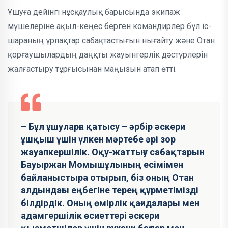
Ұшуға дейінгі нұсқаулық барысында экипаж
мүшелеріне ақыл-кеңес берген командирлер бұл іс-
шараның ұрпақтар сабақтастығын нығайту және Отан
қорғаушылардың даңқты жауынгерлік дәстүрлерін
жалғастыру тұрғысынан маңызын атап өтті.
– Бұл ұшуларға қатысу – әрбір әскери
ұшқыш үшін үлкен мәртебе әрі зор
жауапкершілік. Оқу-жаттығу сабақтарын
Бауыржан Момышұлының есімімен
байланыстыра отырып, біз оның Отан
алдындағы еңбегіне терең құрметімізді
білдірдік. Оның өмірлік қағидалары мен
адамгершілік өсиеттері әскери