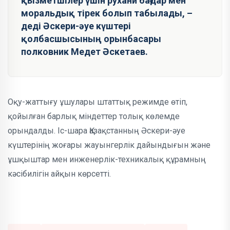
қызметшілер үшін рухани бағдар мен
моральдық тірек болып табылады, –
деді Әскери-әуе күштері
қолбасшысының орынбасары
полковник Медет Әскетаев.
Оқу-жаттығу ұшулары штаттық режимде өтіп,
қойылған барлық міндеттер толық көлемде
орындалды. Іс-шара Қазақстанның Әскери-әуе
күштерінің жоғары жауынгерлік дайындығын және
ұшқыштар мен инженерлік-техникалық құрамның
кәсібилігін айқын көрсетті.