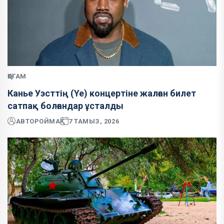
ҚОҒАМ
Канье Уэсттің (Ye) концертіне жалған билет
сатпақ болғандар ұсталды
АВТОР
ОЙМАҚ
7 ТАМЫЗ, 2026