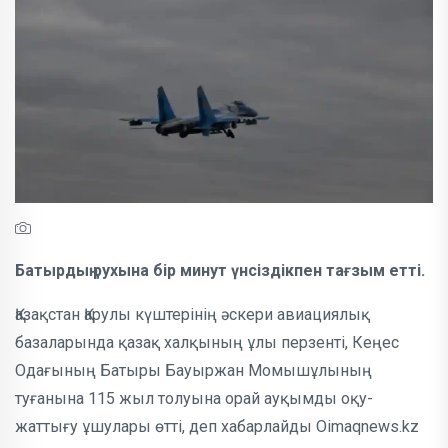
Батырдың рухына бір минут үнсіздікпен тағзым етті.
Қазақстан Қарулы күштерінің әскери авиациялық
базаларында қазақ халқының ұлы перзенті, Кеңес
Одағының Батыры Бауыржан Момышұлының
туғанына 115 жыл толуына орай ауқымды оқу-
жаттығу ұшулары өтті, деп хабарлайды Oimaqnews.kz