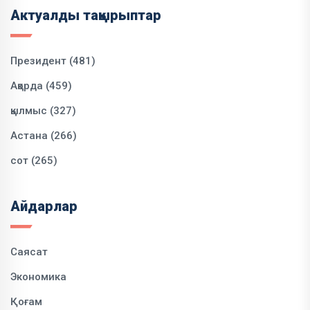
Актуалды тақырыптар
Президент (481)
Ақорда (459)
қылмыс (327)
Астана (266)
сот (265)
Айдарлар
Саясат
Экономика
Қоғам