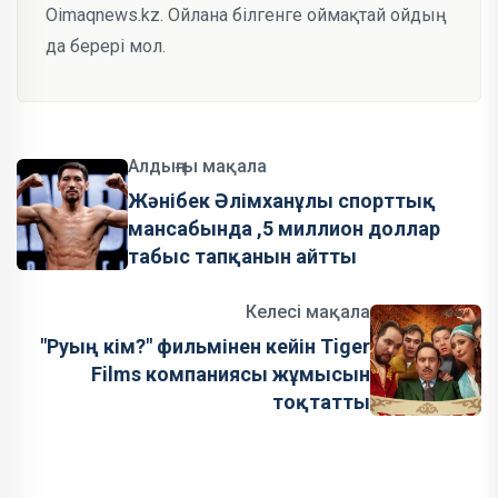
Oimaqnews.kz. Ойлана білгенге оймақтай ойдың
да берері мол.
Алдыңғы мақала
Жәнібек Әлімханұлы спорттық
мансабында ,5 миллион доллар
табыс тапқанын айтты
Келесі мақала
"Руың кім?" фильмінен кейін Tiger
Films компаниясы жұмысын
тоқтатты