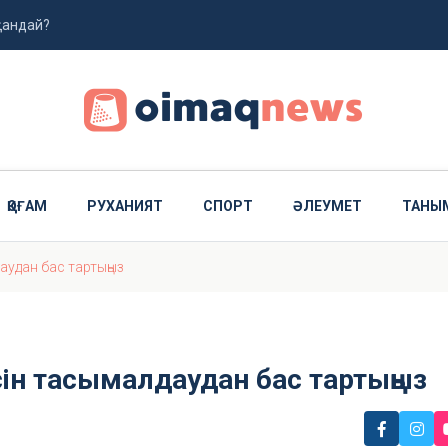
 қандай?
арыз алушыларға маңызды өзгеріс
жолданды
ҚОҒАМ
РУХАНИЯТ
СПОРТ
ӘЛЕУМЕТ
ТАНЫ
аудан бас тартыңыз
ін тасымалдаудан бас тартыңыз