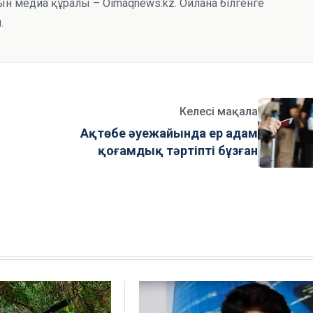
н медиа құралы – Oimaqnews.kz. Ойлана білгенге
.
Келесі мақала
Ақтөбе әуежайында ер адам
қоғамдық тәртіпті бұзған