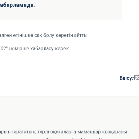
хабарламада.
лген өтінішке сақ болу керегін айтты.
02" нөміріне хабарласу керек.
Бөлісу:
тарын тарататын, түрлі оқиғаларға мамандар көзқарасы