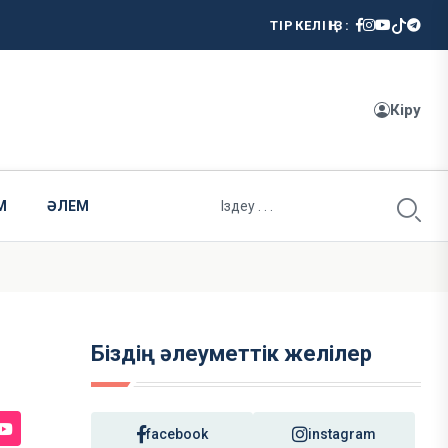
ТІРКЕЛІҢІЗ:
Кіру
М
ӘЛЕМ
Біздің әлеуметтік желілер
facebook
instagram