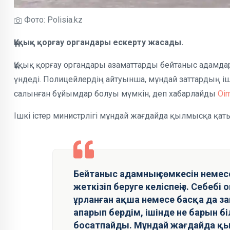
Фото: Polisia.kz
Құқық қорғау органдары ескерту жасады.
Құқық қорғау органдары азаматтарды бейтаныс адамда
үндеді. Полицейлердің айтуынша, мұндай заттардың іш
салынған бұйымдар болуы мүмкін, деп хабарлайды
Oi
Ішкі істер министрлігі мұндай жағдайда қылмысқа қаты
Бейтаныс адамның сөмкесін немес
жеткізіп беруге келіспеңіз. Себебі 
ұрланған ақша немесе басқа да за
апарып бердім, ішінде не барын б
босатпайды. Мұндай жағдайда қ