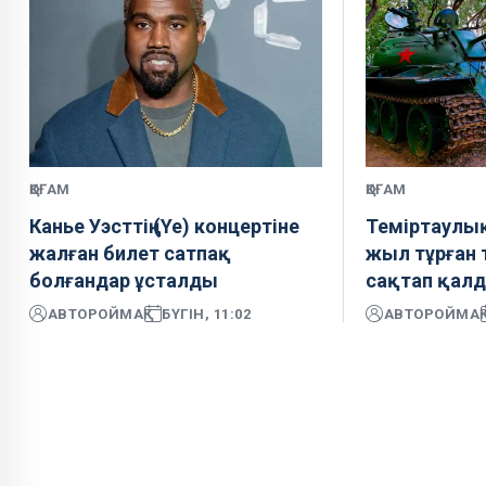
ҚОҒАМ
ҚОҒАМ
Канье Уэсттің (Ye) концертіне
Теміртаулық
жалған билет сатпақ
жыл тұрған 
болғандар ұсталды
сақтап қал
АВТОР
ОЙМАҚ
БҮГІН, 11:02
АВТОР
ОЙМАҚ