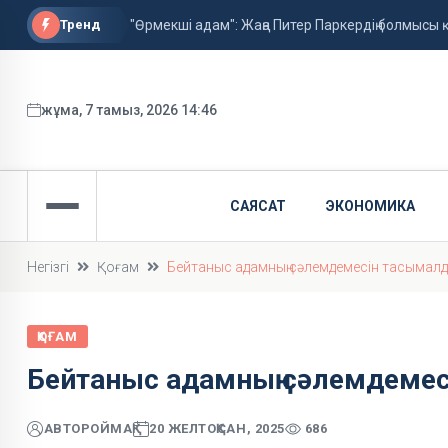
Тренд
"Өрмекші адам": Жаңа Питер Паркердің болмысы
Кредитті ерте жапсаңыз, айыппұл төлемейсіз: қ
Ұлдана Мырзуанның өліміне қатысты іс сотқа 
жұма, 7 тамыз, 2026 14:46
САЯСАТ
ЭКОНОМИКА
Негізгі
Қоғам
Бейтаныс адамның сәлемдемесін тасымалд
ҚОҒАМ
Бейтаныс адамның сәлемдемес
АВТОР
ОЙМАҚ
20 ЖЕЛТОҚСАН, 2025
686