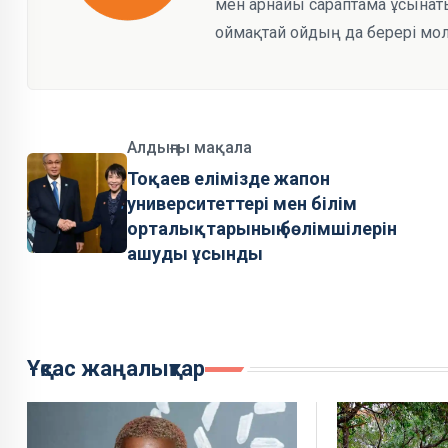
мен арнайы сараптама ұсынаты
оймақтай ойдың да берері мол
Алдыңғы мақала
Тоқаев елімізде жапон
университеттері мен білім
орталықтарының бөлімшілерін
ашуды ұсынды
Ұқсас жаңалықтар