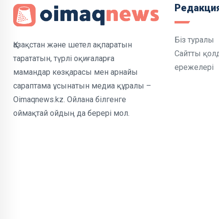
Редакци
Біз туралы
Қазақстан және шетел ақпаратын
Сайтты қол
тарататын, түрлі оқиғаларға
ережелері
мамандар көзқарасы мен арнайы
сараптама ұсынатын медиа құралы –
Oimaqnews.kz. Ойлана білгенге
оймақтай ойдың да берері мол.