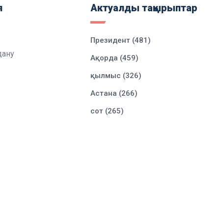
я
Актуалды тақырыптар
Президент (481)
дану
Ақорда (459)
қылмыс (326)
Астана (266)
сот (265)