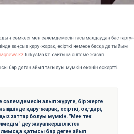
рдың сөмкесі мен сәлемдемесін тасымалдаудан бас тартуғ
інде заңсыз қару-жарақ, есірткі немесе басқа да тыйым
maqnews.kz
turkystan.kz. сайтына сілтеме жасап.
сы бар деген айып тағылуы мүмкін екенін ескертті.
е сәлемдемесін алып жүруге, бір жерге
оның ішінде қару-жарақ, есірткі, оқ-дәрі,
ңсыз заттар болуы мүмкін. "Мен тек
ілмедім" деу жауапкершіліктен
ылмысқа қатысы бар деген айып