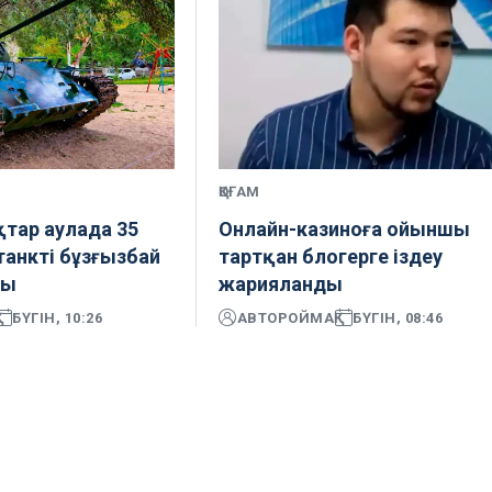
ҚОҒАМ
тар аулада 35
Онлайн-казиноға ойыншы
танкті бұзғызбай
тартқан блогерге іздеу
ды
жарияланды
БҮГІН, 10:26
АВТОР
ОЙМАҚ
БҮГІН, 08:46