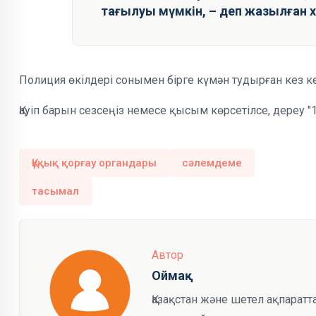
тағылуы мүмкін, – деп жазылған 
Полиция өкілдері сонымен бірге күмән тудырған кез ке
Қауіп барын сезсеңіз немесе қысым көрсетілсе, дереу "1
Құқық қорғау органдары
сәлемдеме
тасымал
Автор
Оймақ
Қазақстан және шетел ақпарат