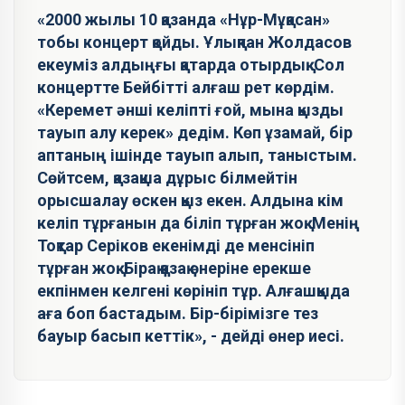
«2000 жылы 10 қазанда «Нұр-Мұқасан»
тобы концерт қойды. Ұлықпан Жолдасов
екеуміз алдыңғы қатарда отырдық. Сол
концертте Бейбітті алғаш рет көрдім.
«Керемет әнші келіпті ғой, мына қызды
тауып алу керек» дедім. Көп ұзамай, бір
аптаның ішінде тауып алып, таныстым.
Сөйтсем, қазақша дұрыс білмейтін
орысшалау өскен қыз екен. Алдына кім
келіп тұрғанын да біліп тұрған жоқ. Менің
Тоқтар Серіков екенімді де менсініп
тұрған жоқ. Бірақ қазақ өнеріне ерекше
екпінмен келгені көрініп тұр. Алғашқыда
аға боп бастадым. Бір-бірімізге тез
бауыр басып кеттік», - дейді өнер иесі.