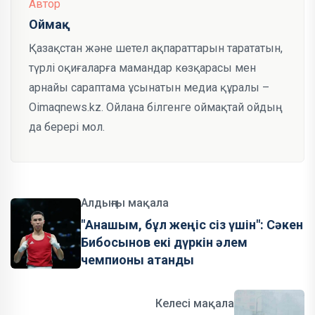
Автор
Оймақ
Қазақстан және шетел ақпараттарын тарататын,
түрлі оқиғаларға мамандар көзқарасы мен
арнайы сараптама ұсынатын медиа құралы –
Oimaqnews.kz. Ойлана білгенге оймақтай ойдың
да берері мол.
Алдыңғы мақала
"Анашым, бұл жеңіс сіз үшін": Сәкен
Бибосынов екі дүркін әлем
чемпионы атанды
Келесі мақала