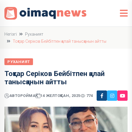
Негізгі
Руханият
Тоқтар Серіков Бейбітпен қалай танысқанын айтты
РУХАНИЯТ
Тоқтар Серіков Бейбітпен қалай
танысқанын айтты
АВТОР
ОЙМАҚ
14 ЖЕЛТОҚСАН, 2025
774