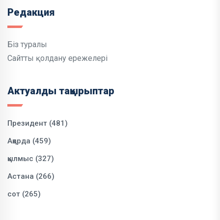
Редакция
Біз туралы
Сайтты қолдану ережелері
Актуалды тақырыптар
Президент (481)
Ақорда (459)
қылмыс (327)
Астана (266)
сот (265)