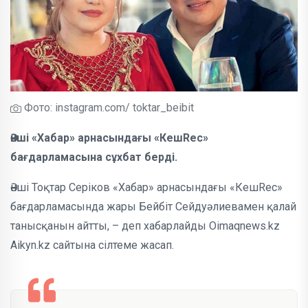
Фото: instagram.com/ toktar_beibit
Әнші «Хабар» арнасындағы «КешRec»
бағдарламасына сұхбат берді.
Әнші Тоқтар Серіков «Хабар» арнасындағы «КешRec»
бағдарламасында жары Бейбіт Сейдуәлиевамен қалай
танысқанын айтты, – деп хабарлайды Oimaqnews.kz
Aikyn.kz сайтына сілтеме жасап.