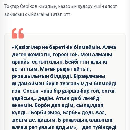
Тоқтар Серіков қыздың назарын аудару үшін апорт
алмасын сыйлағанын атап өтті.
«Қазіргілер не беретінін білмеймін. Алма
деген жемістің төресі ғой. Мен алманы
арнайы сатып алып, Бейбіттің қолына
ұстаттым. Маған рақмет айтып,
ризашылығын білдірді. Бірақ алманы
қандай оймен беріп тұрғанымды білмейді
ғой. Сосын «ана бір қуыршақ бар ғой, соған
ұқсайсың» дедім. Атын да білмейді
екенмін. Борби деп едім, сылқылдап
күлді. «Борби емес, Барби» деді. Ааа,
дедім де, қойдым. Бірақ қыздың алдында
алғаш рет ұялып қалдым», - деп түйіндеді