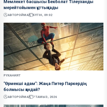
Мемлекет басшысы Бекболат Тілеуханды
мерейтойымен құттықтады
АВТОР
ОЙМАҚ
БҮГІН, 09:02
РУХАНИЯТ
"Өрмекші адам": Жаңа Питер Паркердің
болмысы қандай?
АВТОР
ОЙМАҚ
7 ТАМЫЗ, 2026