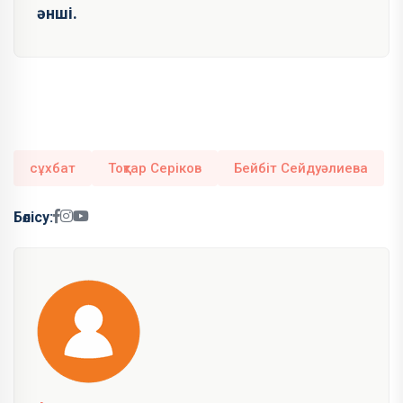
әнші.
сұхбат
Тоқтар Серіков
Бейбіт Сейдуәлиева
Бөлісу: