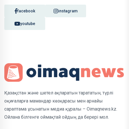
facebook
instagram
youtube
Қазақстан және шетел ақпаратын тарататын, түрлі
оқиғаларға мамандар көзқарасы мен арнайы
сараптама ұсынатын медиа құралы – Oimaqnews.kz.
Ойлана білгенге оймақтай ойдың да берері мол.