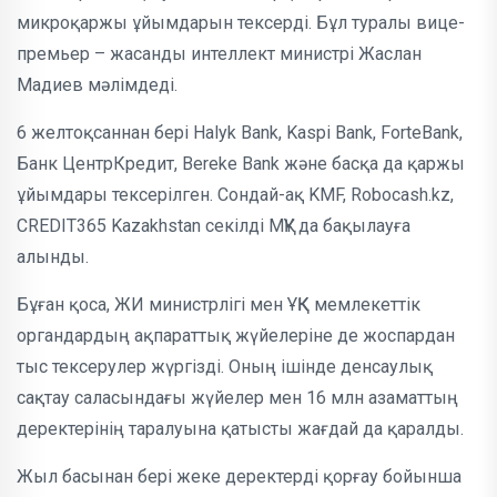
микроқаржы ұйымдарын тексерді. Бұл туралы вице-
премьер – жасанды интеллект министрі Жаслан
Мадиев мәлімдеді.
6 желтоқсаннан бері Halyk Bank, Kaspi Bank, ForteBank,
Банк ЦентрКредит, Bereke Bank және басқа да қаржы
ұйымдары тексерілген. Сондай-ақ KMF, Robocash.kz,
CREDIT365 Kazakhstan секілді МҚҰ да бақылауға
алынды.
Бұған қоса, ЖИ министрлігі мен ҰҚК мемлекеттік
органдардың ақпараттық жүйелеріне де жоспардан
тыс тексерулер жүргізді. Оның ішінде денсаулық
сақтау саласындағы жүйелер мен 16 млн азаматтың
деректерінің таралуына қатысты жағдай да қаралды.
Жыл басынан бері жеке деректерді қорғау бойынша