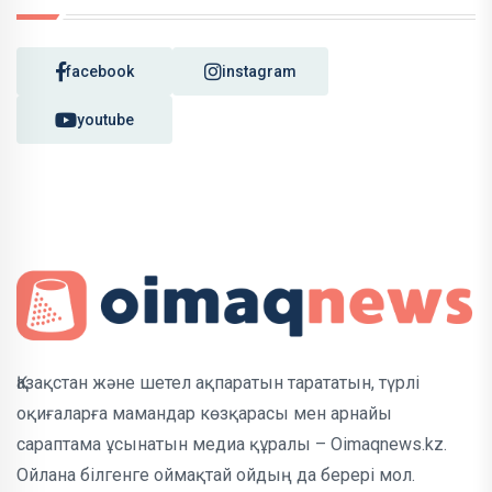
facebook
instagram
youtube
Қазақстан және шетел ақпаратын тарататын, түрлі
оқиғаларға мамандар көзқарасы мен арнайы
сараптама ұсынатын медиа құралы – Oimaqnews.kz.
Ойлана білгенге оймақтай ойдың да берері мол.