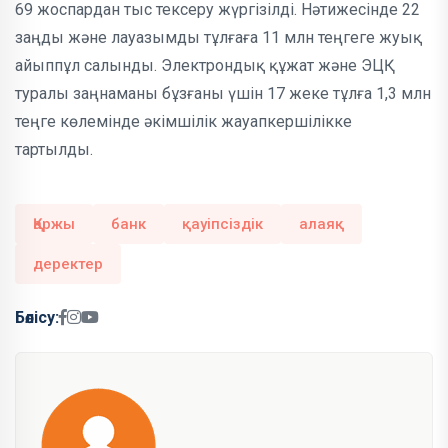
69 жоспардан тыс тексеру жүргізілді. Нәтижесінде 22
заңды және лауазымды тұлғаға 11 млн теңгеге жуық
айыппұл салынды. Электрондық құжат және ЭЦҚ
туралы заңнаманы бұзғаны үшін 17 жеке тұлға 1,3 млн
теңге көлемінде әкімшілік жауапкершілікке
тартылды.
Қаржы
банк
қауіпсіздік
алаяқ
деректер
Бөлісу: