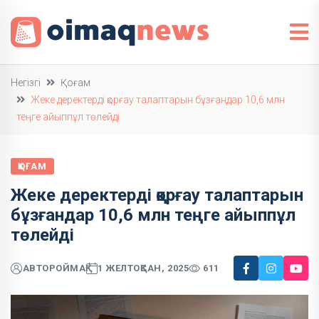
Негізгі
Қоғам
Жеке деректерді қорғау талаптарын бұзғандар 10,6 млн
теңге айыппұл төлейді
ҚОҒАМ
Жеке деректерді қорғау талаптарын
бұзғандар 10,6 млн теңге айыппұл
төлейді
АВТОР
ОЙМАҚ
1 ЖЕЛТОҚСАН, 2025
611