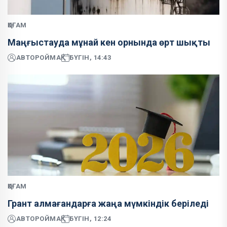
ҚОҒАМ
Маңғыстауда мұнай кен орнында өрт шықты
АВТОР
ОЙМАҚ
БҮГІН, 14:43
ҚОҒАМ
Грант алмағандарға жаңа мүмкіндік беріледі
АВТОР
ОЙМАҚ
БҮГІН, 12:24