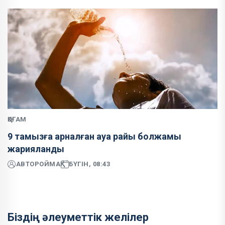
ҚОҒАМ
9 тамызға арналған ауа райы болжамы
жарияланды
АВТОР
ОЙМАҚ
БҮГІН, 08:43
Біздің әлеуметтік желілер