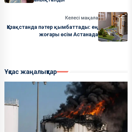
Келесі мақала
Қазақстанда пәтер қымбаттады: ең
жоғары өсім Астанада
Ұқсас жаңалықтар