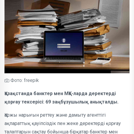
Фото: freepik
Қазақстанда банктер мен МҚҰ-ларда деректерді
қорғау тексерісі: 69 заңбұзушылық анықталды.
Қаржы нарығын реттеу және дамыту агенттігі
ақпараттық қауіпсіздік пен жеке деректерді қорғау
талаптарын сақтау бойынша бірқатар банктер мен