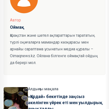
Автор
Оймақ
Қазақстан және шетел ақпараттарын тарататын,
түрлі оқиғаларға мамандар көзқарасы мен
арнайы сараптама ұсынатын медиа құралы –
Oimaqnews.kz. Ойлана білгенге оймақтай ойдың
да берері мол.
Алдыңғы мақала
«Қордай» бекетінде заңсыз
әкелінген үйрек еті мен уылдырық
анықталды