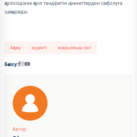
қауіпсіздікке қауіп төндіретін әрекеттерден сақ болуға
шақырады.
Ақтау
күдікті
жарылғыш зат
Бөлісу:
Автор