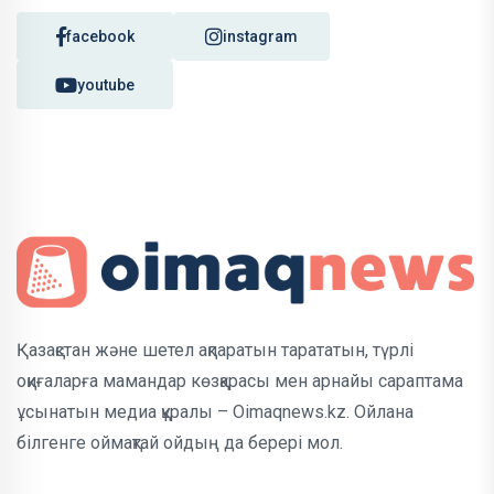
facebook
instagram
youtube
Қазақстан және шетел ақпаратын тарататын, түрлі
оқиғаларға мамандар көзқарасы мен арнайы сараптама
ұсынатын медиа құралы – Oimaqnews.kz. Ойлана
білгенге оймақтай ойдың да берері мол.