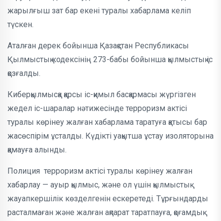
жарылғыш зат бар екені туралы хабарлама келіп
түскен.
Аталған дерек бойынша Қазақстан Республикасы
Қылмыстық кодексінің 273-бабы бойынша қылмыстық іс
қозғалды.
Киберқылмысқа қарсы іс-қимыл басқармасы жүргізген
жедел іс-шаралар нәтижесінде терроризм актісі
туралы көрінеу жалған хабарлама таратуға қатысы бар
жасөспірім ұсталды. Күдікті уақытша ұстау изоляторына
қамауға алынды.
Полиция терроризм актісі туралы көрінеу жалған
хабарлау — ауыр қылмыс, және ол үшін қылмыстық
жауапкершілік көзделгенін ескеретеді. Тұрғындарды
расталмаған және жалған ақпарат таратпауға, қоғамдық