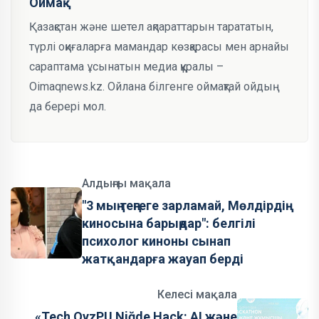
Оймақ
Қазақстан және шетел ақпараттарын тарататын,
түрлі оқиғаларға мамандар көзқарасы мен арнайы
сараптама ұсынатын медиа құралы –
Oimaqnews.kz. Ойлана білгенге оймақтай ойдың
да берері мол.
Алдыңғы мақала
"3 мың теңгеге зарламай, Мөлдірдің
киносына барыңдар": белгілі
психолог киноны сынап
жатқандарға жауап берді
Келесі мақала
«Tech QyzPU Niğde Hack: AI және