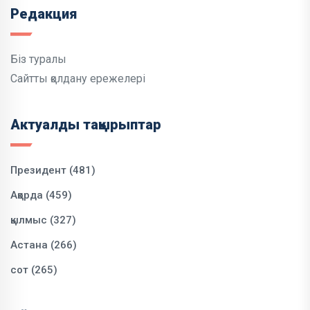
Редакция
Біз туралы
Сайтты қолдану ережелері
Актуалды тақырыптар
Президент (481)
Ақорда (459)
қылмыс (327)
Астана (266)
сот (265)