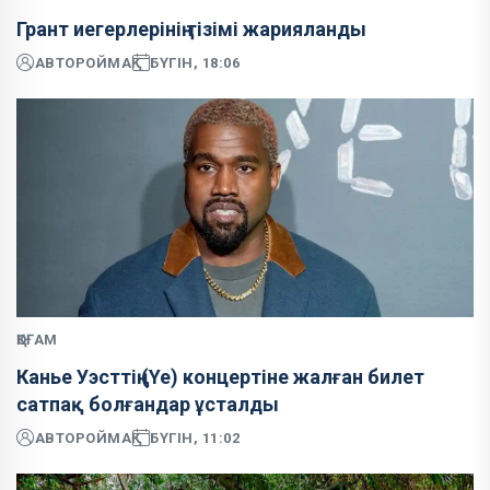
Грант иегерлерінің тізімі жарияланды
АВТОР
ОЙМАҚ
БҮГІН, 18:06
ҚОҒАМ
Канье Уэсттің (Ye) концертіне жалған билет
сатпақ болғандар ұсталды
АВТОР
ОЙМАҚ
БҮГІН, 11:02