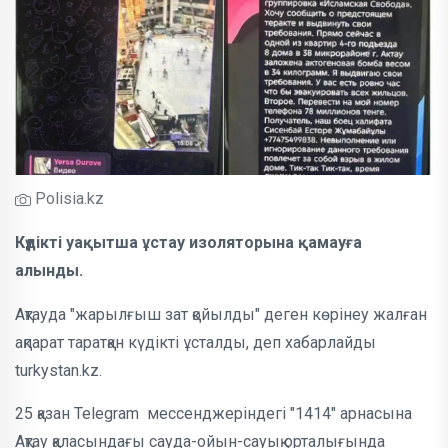
Polisia.kz
Күдікті уақытша ұстау изоляторына қамауға
алынды.
Ақтауда "жарылғыш зат қойылды" деген көрінеу жалған
ақпарат таратқан күдікті ұсталды, деп хабарлайды
turkystan.kz.
25 қазан Telegram мессенджеріндегі "1414" арнасына
Ақтау қаласындағы сауда-ойын-сауық орталығында