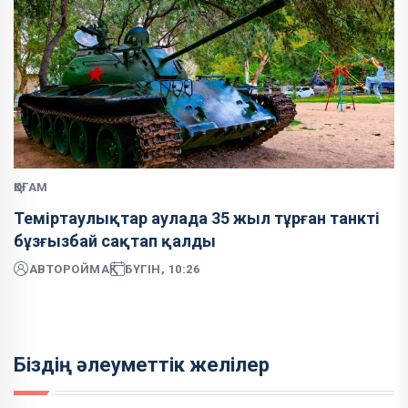
ҚОҒАМ
Теміртаулықтар аулада 35 жыл тұрған танкті
бұзғызбай сақтап қалды
АВТОР
ОЙМАҚ
БҮГІН, 10:26
Біздің әлеуметтік желілер