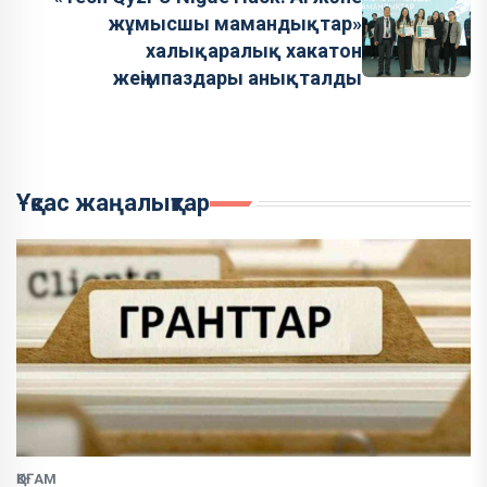
жұмысшы мамандықтар»
халықаралық хакатон
жеңімпаздары анықталды
Ұқсас жаңалықтар
ҚОҒАМ