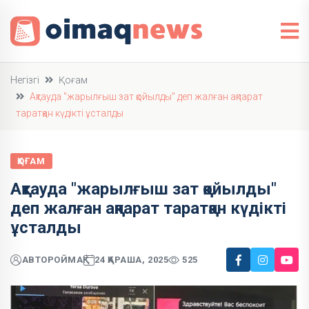
Негізгі
Қоғам
Ақтауда "жарылғыш зат қойылды" деп жалған ақпарат
таратқан күдікті ұсталды
ҚОҒАМ
Ақтауда "жарылғыш зат қойылды"
деп жалған ақпарат таратқан күдікті
ұсталды
АВТОР
ОЙМАҚ
24 ҚАРАША, 2025
525