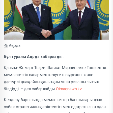
Ақорда
Бұл туралы Ақорда хабарлады.
Қасым-Жомарт Тоқаев Шавкат Мирзиёевке Ташкентке
мемлекеттік сапармен келуге шақырғаны және
дәстүрлі қонақжайлық танытқаны үшін ризашылығын
білдірді, – деп хабарлайды
Oimaqnews.kz
Кездесу барысында мемлекеттер басшылары қазақ-
өзбек стратегиялық серіктестігі мен одақтастығын одан