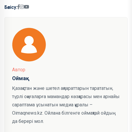
Бөлісу:
Автор
Оймақ
Қазақстан және шетел ақпараттарын тарататын,
түрлі оқиғаларға мамандар көзқарасы мен арнайы
сараптама ұсынатын медиа құралы –
Oimaqnews.kz. Ойлана білгенге оймақтай ойдың
да берері мол.