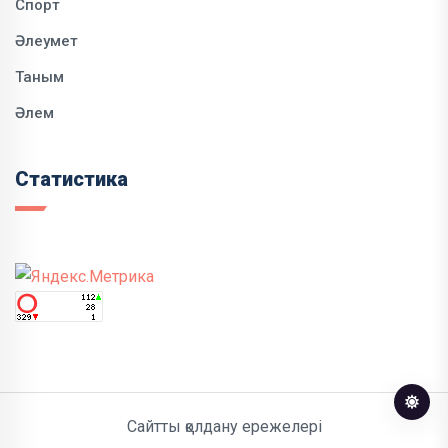
Спорт
Әлеумет
Таным
Әлем
Статистика
Сайтты қолдану ережелері