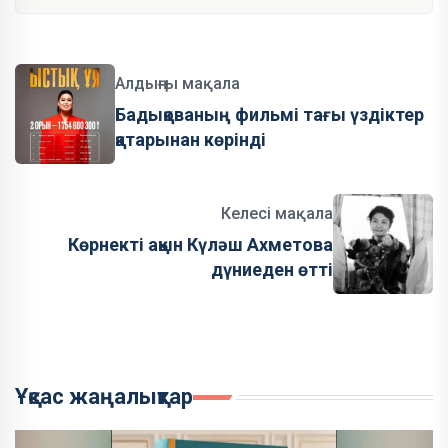
Алдыңғы мақала
Бадықованың фильмі тағы үздіктер
қатарынан көрінді
Келесі мақала
Көрнекті ақын Күләш Ахметова
дүниеден өтті
Ұқсас жаңалықтар