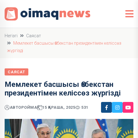
Негізгі
Саясат
Мемлекет басшысы Өзбекстан президентімен келіссөз
жүргізді
САЯСАТ
Мемлекет басшысы Өзбекстан
президентімен келіссөз жүргізді
АВТОР
ОЙМАҚ
15 ҚАРАША, 2025
531