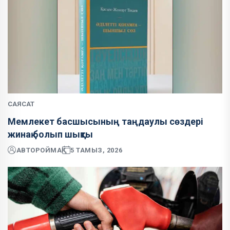
САЯСАТ
Мемлекет басшысының таңдаулы сөздері
жинақ болып шықты
АВТОР
ОЙМАҚ
5 ТАМЫЗ, 2026