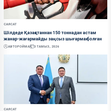
САЯСАТ
Шілдеде Қазақстаннан 150 тоннадан астам
жанар-жағармайды заңсыз шығармақ болған
АВТОР
ОЙМАҚ
3 ТАМЫЗ, 2026
САЯСАТ