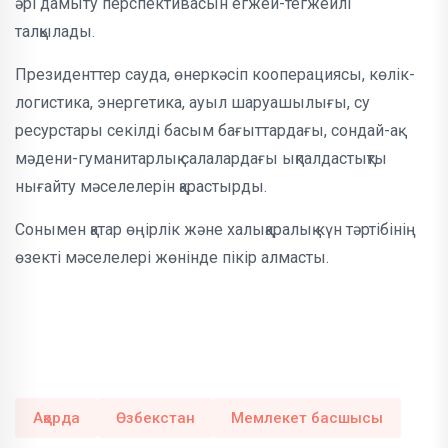
әрі дамыту перспективасын егжей-тегжейлі
талқылады.
Президенттер сауда, өнеркәсіп кооперациясы, көлік-
логистика, энергетика, ауыл шаруашылығы, су
ресурстары секілді басым бағыттардағы, сондай-ақ
мәдени-гуманитарлық салалардағы ықпалдастықты
нығайту мәселелерін қарастырды.
Сонымен қатар өңірлік және халықаралық күн тәртібінің
өзекті мәселелері жөнінде пікір алмасты.
Ақорда
Өзбекстан
Мемлекет басшысы