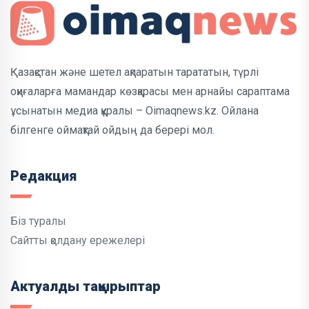
Қазақстан және шетел ақпаратын тарататын, түрлі
оқиғаларға мамандар көзқарасы мен арнайы сараптама
ұсынатын медиа құралы – Oimaqnews.kz. Ойлана
білгенге оймақтай ойдың да берері мол.
Редакция
Біз туралы
Сайтты қолдану ережелері
Актуалды тақырыптар