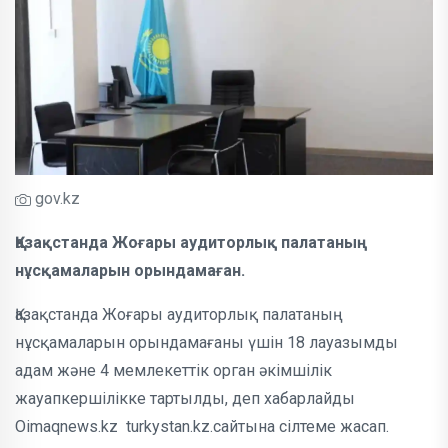
gov.kz
Қазақстанда Жоғары аудиторлық палатаның
нұсқамаларын орындамаған.
Қазақстанда Жоғары аудиторлық палатаның
нұсқамаларын орындамағаны үшін 18 лауазымды
адам және 4 мемлекеттік орган әкімшілік
жауапкершілікке тартылды, деп хабарлайды
Oimaqnews.kz turkystan.kz.сайтына сілтеме жасап.