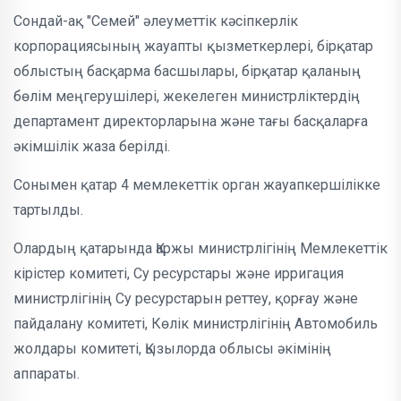
Сондай-ақ "Семей" әлеуметтік кәсіпкерлік
корпорациясының жауапты қызметкерлері, бірқатар
облыстың басқарма басшылары, бірқатар қаланың
бөлім меңгерушілері, жекелеген министрліктердің
департамент директорларына және тағы басқаларға
әкімшілік жаза берілді.
Сонымен қатар 4 мемлекеттік орган жауапкершілікке
тартылды.
Олардың қатарында Қаржы министрлігінің Мемлекеттік
кірістер комитеті, Су ресурстары және ирригация
министрлігінің Су ресурстарын реттеу, қорғау және
пайдалану комитеті, Көлік министрлігінің Автомобиль
жолдары комитеті, Қызылорда облысы әкімінің
аппараты.