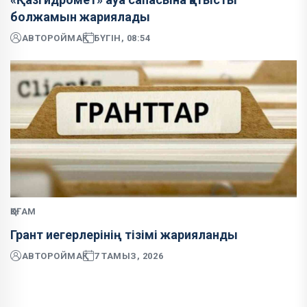
болжамын жариялады
АВТОР
ОЙМАҚ
БҮГІН, 08:54
ҚОҒАМ
Грант иегерлерінің тізімі жарияланды
АВТОР
ОЙМАҚ
7 ТАМЫЗ, 2026