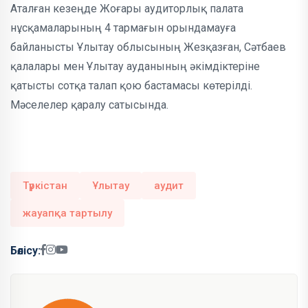
Аталған кезеңде Жоғары аудиторлық палата
нұсқамаларының 4 тармағын орындамауға
байланысты Ұлытау облысының Жезқазған, Сәтбаев
қалалары мен Ұлытау ауданының әкімдіктеріне
қатысты сотқа талап қою бастамасы көтерілді.
Мәселелер қаралу сатысында.
Түркістан
Ұлытау
аудит
жауапқа тартылу
Бөлісу: