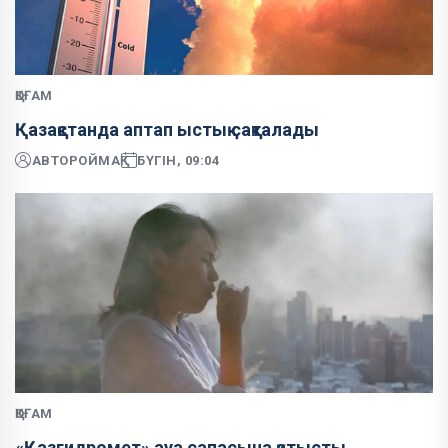
ҚОҒАМ
Қазақстанда аптап ыстық сақталады
АВТОР
ОЙМАҚ
БҮГІН, 09:04
ҚОҒАМ
«Қазгидромет» ауа сапасына қатысты