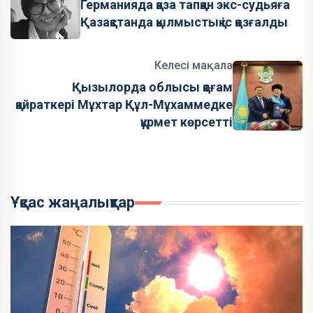
Германияда қаза тапқан экс-судьяға
Қазақстанда қылмыстық іс қозғалды
Келесі мақала
Қызылорда облысы қоғам
қайраткері Мұхтар Құл-Мұхаммедке
құрмет көрсетті
Ұқсас жаңалықтар