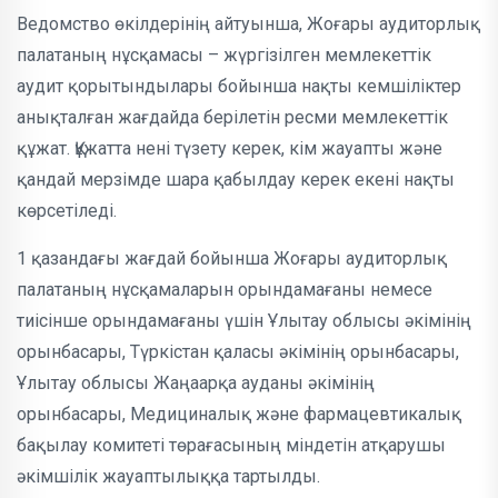
Ведомство өкілдерінің айтуынша, Жоғары аудиторлық
палатаның нұсқамасы – жүргізілген мемлекеттік
аудит қорытындылары бойынша нақты кемшіліктер
анықталған жағдайда берілетін ресми мемлекеттік
құжат. Құжатта нені түзету керек, кім жауапты және
қандай мерзімде шара қабылдау керек екені нақты
көрсетіледі.
1 қазандағы жағдай бойынша Жоғары аудиторлық
палатаның нұсқамаларын орындамағаны немесе
тиісінше орындамағаны үшін Ұлытау облысы әкімінің
орынбасары, Түркістан қаласы әкімінің орынбасары,
Ұлытау облысы Жаңаарқа ауданы әкімінің
орынбасары, Медициналық және фармацевтикалық
бақылау комитеті төрағасының міндетін атқарушы
әкімшілік жауаптылыққа тартылды.