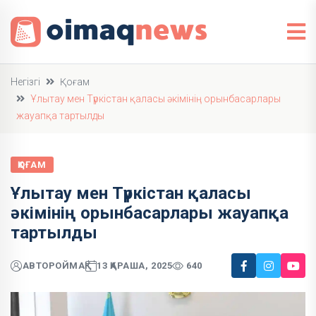
Негізгі
Қоғам
Ұлытау мен Түркістан қаласы әкімінің орынбасарлары
жауапқа тартылды
ҚОҒАМ
Ұлытау мен Түркістан қаласы
әкімінің орынбасарлары жауапқа
тартылды
АВТОР
ОЙМАҚ
13 ҚАРАША, 2025
640