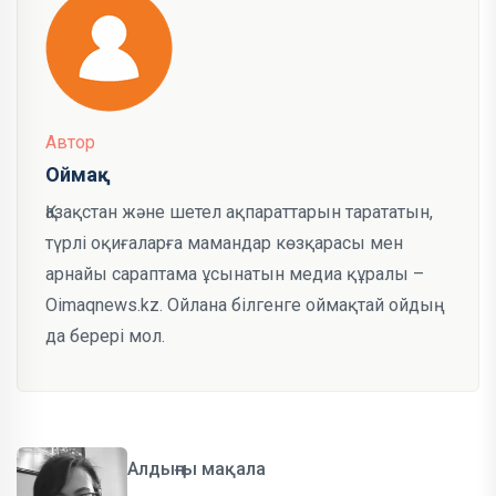
Автор
Оймақ
Қазақстан және шетел ақпараттарын тарататын,
түрлі оқиғаларға мамандар көзқарасы мен
арнайы сараптама ұсынатын медиа құралы –
Oimaqnews.kz. Ойлана білгенге оймақтай ойдың
да берері мол.
Алдыңғы мақала