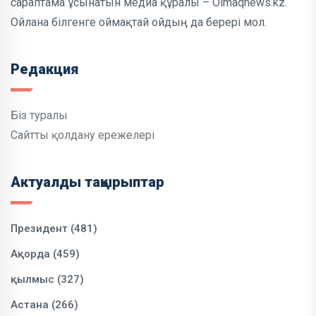
сараптама ұсынатын медиа құралы – Oimaqnews.kz.
Ойлана білгенге оймақтай ойдың да берері мол.
Редакция
Біз туралы
Сайтты қолдану ережелері
Актуалды тақырыптар
Президент (481)
Ақорда (459)
қылмыс (327)
Астана (266)