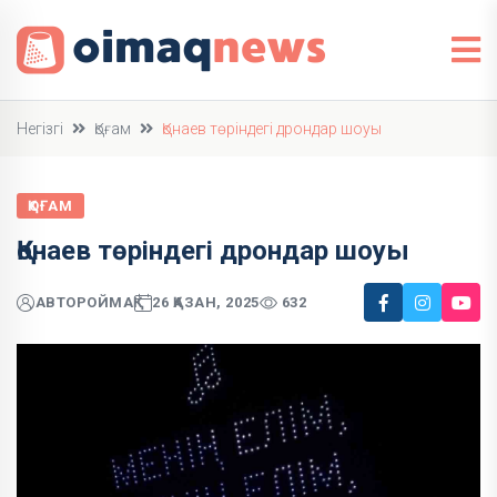
Негізгі
Қоғам
Қонаев төріндегі дрондар шоуы
ҚОҒАМ
Қонаев төріндегі дрондар шоуы
АВТОР
ОЙМАҚ
26 ҚАЗАН, 2025
632