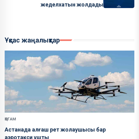
жеделхатын жолдады
Ұқсас жаңалықтар
ҚОҒАМ
Астанада алғаш рет жолаушысы бар
аэротакси ұшты