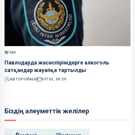
ҚОҒАМ
Павлодарда жасөспірімдерге алкоголь
сатқандар жауапқа тартылды
АВТОР
ОЙМАҚ
БҮГІН, 09:39
Біздің әлеуметтік желілер