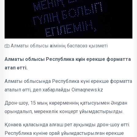
Алматы облысы әкімінің баспасөз қызметі
Алматы облысы Республика күнін ерекше форматта
атап өтті.
Алматы облысында Республика күні ерекше форматта
аталып өтті, деп хабарлайды Oimaqnews.kz
Дрон-шоу, 15 мың көрерменнің қатысуымен Әнұран
орындалып, мерекелік концерт ұйымдастырылды.
Қонаев қаласында алғаш рет ауқымды дрон-шоу өтті.
Республика күніне орай ұйымдастырылған ерекше