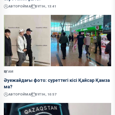
АВТОР
ОЙМАҚ
БҮГІН, 13:41
ҚОҒАМ
Әуежайдағы фото: суреттегі кісі Қайсар Қамза
ма?
АВТОР
ОЙМАҚ
БҮГІН, 10:57