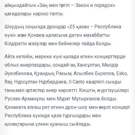
айқындайтын «Заң мен тәртіп — Закон и порядок»
қағидалары көрініс тапты.
Шоудың соңында дрондар «25 қазан – Республика
күні» және Қонаев қаласына деген махаббатты
білдіретін жазулар мен бейнелер пайда болды.
Айта кетейік, мереке күні қалада өткен концерттерде
облыс өнерпаздары, сондай-ақ Хансұлтан, Мөлдір
Әуелбекова, Қуандық Рахым, Асылбек Еңсепов, Esko,
Ray, Нұрсұлтан Нұрбердиев, Il Canto квартеті сынды
танымал артистер өнер көрсетті. Кештің жүргізушілері
Руслан Арманұлы мен Мұрат Мұтырғанов болды.
Қонаевта алғаш рет өткен дрон-шоу мен әсерлі концерт
Республика күнінде қала тұрғындары мен
қонақтарына үлкен қуаныш сыйлады.