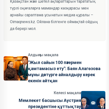
Қазақстан және шетел ақпараттарын тарататын,
түрлі оқиғаларға мамандар көзқарасы мен
арнайы сараптама ұсынатын медиа құралы –
Oimaqnews.kz. Ойлана білгенге оймақтай ойдың
да берері мол.
Алдыңғы мақала
"Жыл сайын 100 пәтермен
қамтамасыз ету": Баян Алагөзова
мұны дәстүрге айналдыру керек
екенін айтқан
Келесі мақала
Мемлекет басшысы Аустрия
президентіне құттықтау