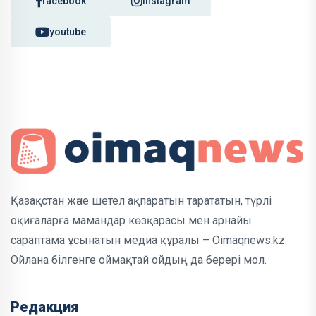
facebook
instagram
youtube
Қазақстан және шетел ақпаратын тарататын, түрлі
оқиғаларға мамандар көзқарасы мен арнайы
сараптама ұсынатын медиа құралы – Oimaqnews.kz.
Ойлана білгенге оймақтай ойдың да берері мол.
Редакция