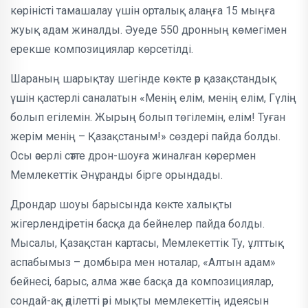
көріністі тамашалау үшін орталық алаңға 15 мыңға
жуық адам жиналды. Әуеде 550 дронның көмегімен
ерекше композициялар көрсетілді.
Шараның шарықтау шегінде көкте әр қазақстандық
үшін қастерлі саналатын «Менің елім, менің елім, Гүлің
болып егілемін. Жырың болып төгілемін, елім! Туған
жерім менің – Қазақстаным!» сөздері пайда болды.
Осы әсерлі сәтте дрон-шоуға жиналған көрермен
Мемлекеттік Әнұранды бірге орындады.
Дрондар шоуы барысында көкте халықты
жігерлендіретін басқа да бейнелер пайда болды.
Мысалы, Қазақстан картасы, Мемлекеттік Ту, ұлттық
аспабымыз – домбыра мен ноталар, «Алтын адам»
бейнесі, барыс, алма және басқа да композициялар,
сондай-ақ әділетті әрі мықты мемлекеттің идеясын