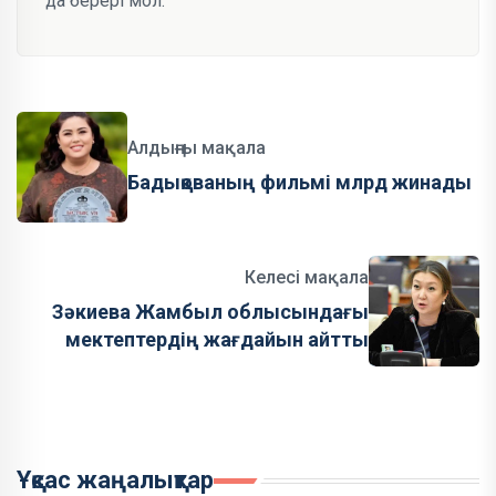
да берері мол.
Алдыңғы мақала
Бадықованың фильмі млрд жинады
Келесі мақала
Зәкиева Жамбыл облысындағы
мектептердің жағдайын айтты
Ұқсас жаңалықтар