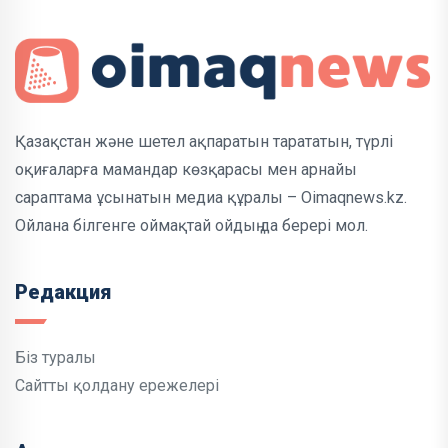
Қазақстан және шетел ақпаратын тарататын, түрлі
оқиғаларға мамандар көзқарасы мен арнайы
сараптама ұсынатын медиа құралы – Oimaqnews.kz.
Ойлана білгенге оймақтай ойдың да берері мол.
Редакция
Біз туралы
Сайтты қолдану ережелері