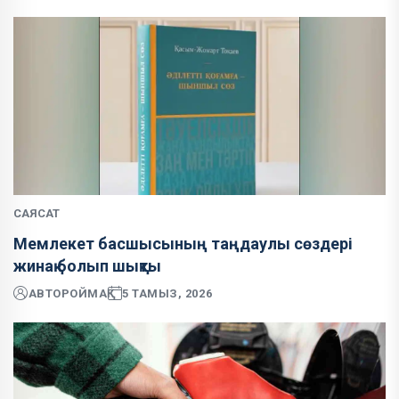
САЯСАТ
Мемлекет басшысының таңдаулы сөздері
жинақ болып шықты
АВТОР
ОЙМАҚ
5 ТАМЫЗ, 2026