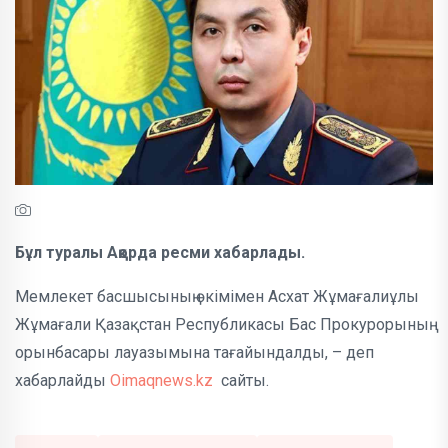
Бұл туралы Ақорда ресми хабарлады.
Мемлекет басшысының өкімімен Асхат Жұмағалиұлы
Жұмағали Қазақстан Республикасы Бас Прокурорының
орынбасары лауазымына тағайындалды, – деп
хабарлайды
Oimaqnews.kz
сайты.