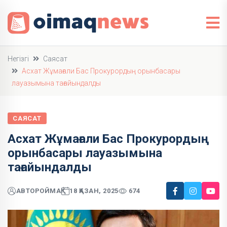
Негізгі
Саясат
Асхат Жұмағали Бас Прокурордың орынбасары
лауазымына тағайындалды
САЯСАТ
Асхат Жұмағали Бас Прокурордың
орынбасары лауазымына
тағайындалды
АВТОР
ОЙМАҚ
18 ҚАЗАН, 2025
674