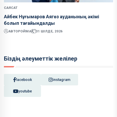
САЯСАТ
Айбек Нұғымаров Аягөз ауданының әкімі
болып тағайындалды
АВТОР
ОЙМАҚ
31 ШІЛДЕ, 2026
Біздің әлеуметтік желілер
facebook
instagram
youtube