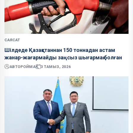
САЯСАТ
Шілдеде Қазақстаннан 150 тоннадан астам
жанар-жағармайды заңсыз шығармақ болған
АВТОР
ОЙМАҚ
3 ТАМЫЗ, 2026