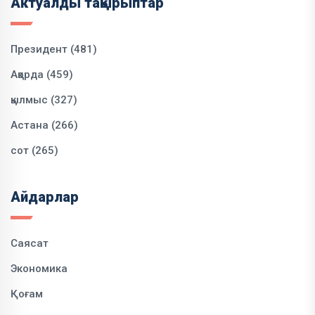
Актуалды тақырыптар
Президент (481)
Ақорда (459)
қылмыс (327)
Астана (266)
сот (265)
Айдарлар
Саясат
Экономика
Қоғам