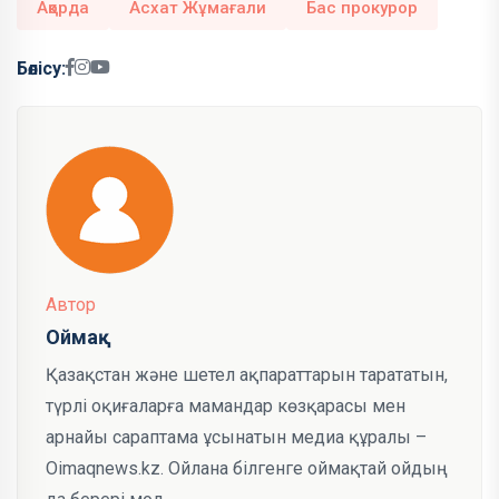
Ақорда
Асхат Жұмағали
Бас прокурор
Бөлісу:
Автор
Оймақ
Қазақстан және шетел ақпараттарын тарататын,
түрлі оқиғаларға мамандар көзқарасы мен
арнайы сараптама ұсынатын медиа құралы –
Oimaqnews.kz. Ойлана білгенге оймақтай ойдың