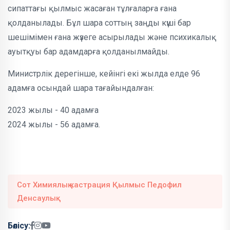
сипаттағы қылмыс жасаған тұлғаларға ғана
қолданылады. Бұл шара соттың заңды күші бар
шешімімен ғана жүзеге асырылады және психикалық
ауытқуы бар адамдарға қолданылмайды.
Министрлік дерегінше, кейінгі екі жылда елде 96
адамға осындай шара тағайындалған:
2023 жылы - 40 адамға
2024 жылы - 56 адамға.
Сот Химиялық кастрация Қылмыс Педофил
Денсаулық
Бөлісу: