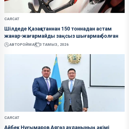
САЯСАТ
Шілдеде Қазақстаннан 150 тоннадан астам
жанар-жағармайды заңсыз шығармақ болған
АВТОР
ОЙМАҚ
3 ТАМЫЗ, 2026
САЯСАТ
Айбек Нұғымаров Аягөз ауданының әкімі