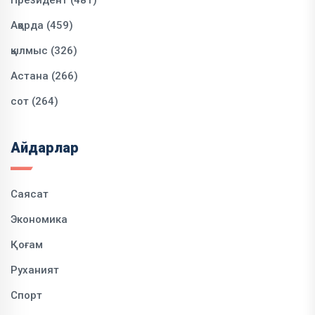
Президент (481)
Ақорда (459)
қылмыс (326)
Астана (266)
сот (264)
Айдарлар
Саясат
Экономика
Қоғам
Руханият
Спорт