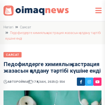
Негізгі
Саясат
Педофилдерге химиялық кастрация жазасын қолдану тәртібі
күшіне енді
САЯСАТ
Педофилдерге химиялық кастрация
жазасын қолдану тәртібі күшіне енді
АВТОР
ОЙМАҚ
17 ҚАЗАН, 2025
554