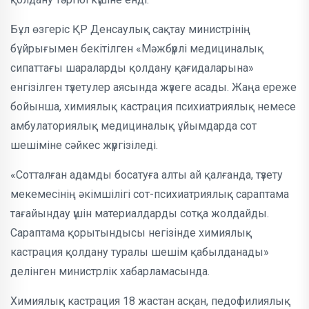
Бұл өзгеріс ҚР Денсаулық сақтау министрінің
бұйрығымен бекітілген «Мәжбүрлі медициналық
сипаттағы шараларды қолдану қағидаларына»
енгізілген түзетулер аясында жүзеге асады. Жаңа ереже
бойынша, химиялық кастрация психиатриялық немесе
амбулаториялық медициналық ұйымдарда сот
шешіміне сәйкес жүргізіледі.
«Сотталған адамды босатуға алты ай қалғанда, түзету
мекемесінің әкімшілігі сот-психиатриялық сараптама
тағайындау үшін материалдарды сотқа жолдайды.
Сараптама қорытындысы негізінде химиялық
кастрация қолдану туралы шешім қабылданады»
делінген министрлік хабарламасында.
Химиялық кастрация 18 жастан асқан, педофилиялық