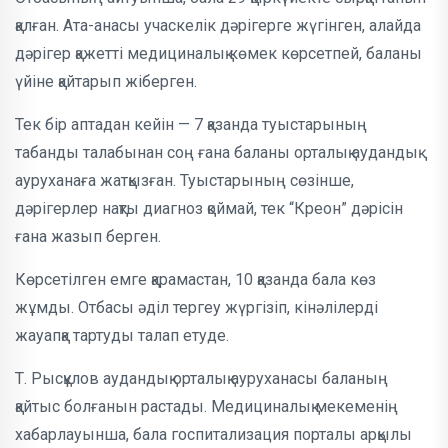
қалған. Ата-анасы учаскелік дәрігерге жүгінген, алайда
дәрігер қажетті медициналық көмек көрсетпей, баланы
үйіне қайтарып жіберген.
Тек бір аптадан кейін — 7 қазанда туыстарының
табанды талабынан соң ғана баланы орталық аудандық
ауруханаға жатқызған. Туыстарының сөзінше,
дәрігерлер нақты диагноз қоймай, тек “Креон” дәрісін
ғана жазып берген.
Көрсетілген емге қарамастан, 10 қазанда бала көз
жұмды. Отбасы әділ тергеу жүргізіп, кінәлілерді
жауапқа тартуды талап етуде.
Т. Рысқұлов аудандық орталық ауруханасы баланың
қайтыс болғанын растады. Медициналық мекеменің
хабарлауынша, бала госпитализация порталы арқылы