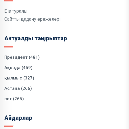
Біз туралы
Сайтты қолдану ережелері
Актуалды тақырыптар
Президент (481)
Ақорда (459)
қылмыс (327)
Астана (266)
сот (265)
Айдарлар