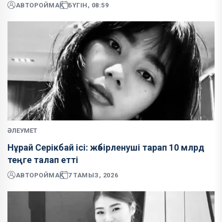
АВТОР
ОЙМАҚ
БҮГІН, 08:59
ӘЛЕУМЕТ
Нұрай Серікбай ісі: жәбірленуші тарап 10 млрд
теңге талап етті
АВТОР
ОЙМАҚ
7 ТАМЫЗ, 2026