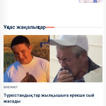
Ұқсас жаңалықтар
ӘЛЕУМЕТ
Түркістандықтар жылқышыға ерекше сый
жасады