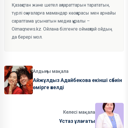
Қазақстан және шетел ақпараттарын тарататын,
түрлі оқиғаларға мамандар көзқарасы мен арнайы
сараптама ұсынатын медиа құралы –
Oimaqnews.kz. Ойлана білгенге оймақтай ойдың
да берері мол.
Алдыңғы мақала
Айжұлдыз Адайбекова екінші сәбиін
өмірге әкелді
Келесі мақала
Ұстаз ұлағаты