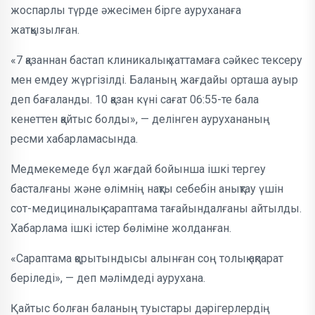
жоспарлы түрде әжесімен бірге ауруханаға
жатқызылған.
«7 қазаннан бастап клиникалық хаттамаға сәйкес тексеру
мен емдеу жүргізілді. Баланың жағдайы орташа ауыр
деп бағаланды. 10 қазан күні сағат 06:55-те бала
кенеттен қайтыс болды», — делінген аурухананың
ресми хабарламасында.
Медмекемеде бұл жағдай бойынша ішкі тергеу
басталғаны және өлімнің нақты себебін анықтау үшін
сот-медициналық сараптама тағайындалғаны айтылды.
Хабарлама ішкі істер бөліміне жолданған.
«Сараптама қорытындысы алынған соң толық ақпарат
беріледі», — деп мәлімдеді аурухана.
Қайтыс болған баланың туыстары дәрігерлердің