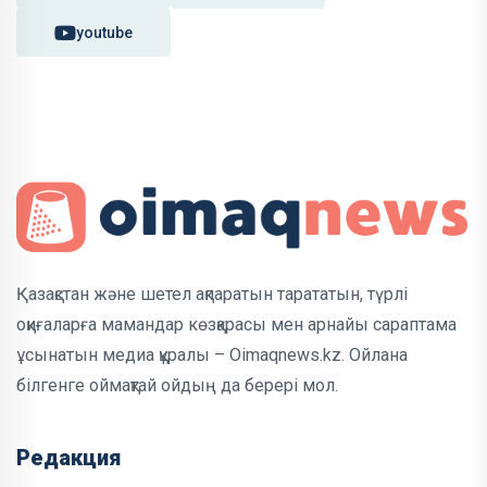
youtube
Қазақстан және шетел ақпаратын тарататын, түрлі
оқиғаларға мамандар көзқарасы мен арнайы сараптама
ұсынатын медиа құралы – Oimaqnews.kz. Ойлана
білгенге оймақтай ойдың да берері мол.
Редакция