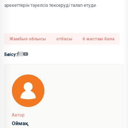
әрекеттерін тәуелсіз тексеруді талап етуде.
Жамбыл облысы
отбасы
6 жастағы бала
Бөлісу:
Автор
Оймақ