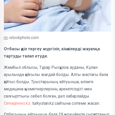
istockphoto.com
Отбасы әділ тергеу жүргізіп, кінәлілерді жауапқа
тартуды талап етуде.
Жамбыл облысы, Тұрар Рысқұлов ауданы, Кұлан
ауылында қайғылы жағдай болды. Алты жастағы бала
қайтыс болды. Туыстарының айтуынша, өлімге
медицина қызметкерлерінің әрекетсіздігі мен
салғырттығы себеп болған, деп хабарлайды
Oimaqnews.kz
turkystan.kz.сайтына сілтеме жасап.
Отбасының айтуынша, бала 29 қыркүйекте сырқаттанып