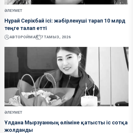
ӘЛЕУМЕТ
Нұрай Серікбай ісі: жәбірленуші тарап 10 млрд
теңге талап етті
АВТОР
ОЙМАҚ
7 ТАМЫЗ, 2026
ӘЛЕУМЕТ
Ұлдана Мырзуанның өліміне қатысты іс сотқа
жолданды