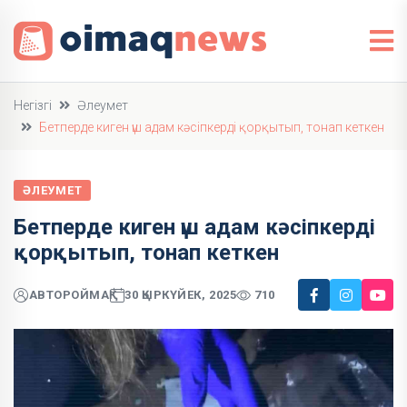
Негізгі
Әлеумет
Бетперде киген үш адам кәсіпкерді қорқытып, тонап кеткен
ӘЛЕУМЕТ
Бетперде киген үш адам кәсіпкерді
қорқытып, тонап кеткен
АВТОР
ОЙМАҚ
30 ҚЫРКҮЙЕК, 2025
710