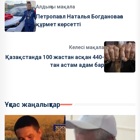
Алдыңғы мақала
Петропавл Наталья Богдановаға
құрмет көрсетті
Келесі мақала
Қазақстанда 100 жастан асқан 440-
тан астам адам бар
Ұқсас жаңалықтар