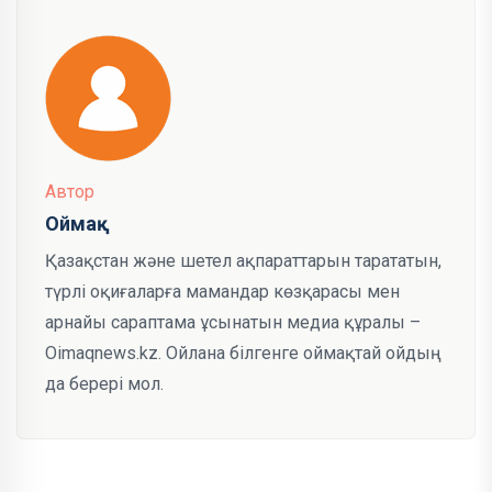
Автор
Оймақ
Қазақстан және шетел ақпараттарын тарататын,
түрлі оқиғаларға мамандар көзқарасы мен
арнайы сараптама ұсынатын медиа құралы –
Oimaqnews.kz. Ойлана білгенге оймақтай ойдың
да берері мол.