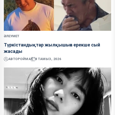
ӘЛЕУМЕТ
Түркістандықтар жылқышыға ерекше сый
жасады
АВТОР
ОЙМАҚ
8 ТАМЫЗ, 2026