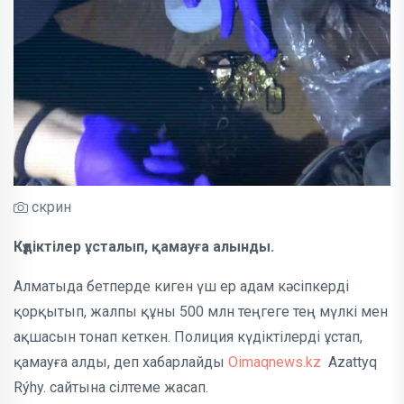
скрин
Күдіктілер ұсталып, қамауға алынды.
Алматыда бетперде киген үш ер адам кәсіпкерді
қорқытып, жалпы құны 500 млн теңгеге тең мүлкі мен
ақшасын тонап кеткен. Полиция күдіктілерді ұстап,
қамауға алды, деп хабарлайды
Oimaqnews.kz
Azattyq
Rýhy. сайтына сілтеме жасап.