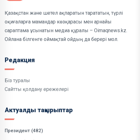
Қазақстан және шетел ақпаратын тарататын, түрлі
оқиғаларға мамандар көзқарасы мен арнайы
сараптама ұсынатын медиа құралы – Oimaqnews.kz.
Ойлана білгенге оймақтай ойдың да берері мол.
Редакция
Біз туралы
Сайтты қолдану ережелері
Актуалды тақырыптар
Президент (482)