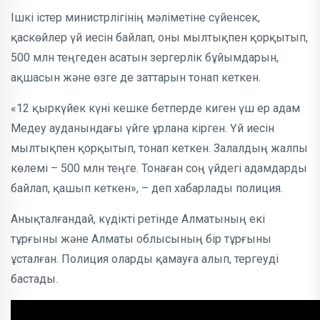
Ішкі істер министрлігінің мәліметіне сүйенсек,
қаскөйлер үй иесін байлап, оны мылтықпен қорқытып,
500 млн теңгеден асатын зергерлік бұйымдарын,
ақшасын және өзге де заттарын тонап кеткен.
«12 қыркүйек күні кешке бетперде киген үш ер адам
Медеу ауданындағы үйге ұрлана кірген. Үй иесін
мылтықпен қорқытып, тонап кеткен. Залалдың жалпы
көлемі – 500 млн теңге. Тонаған соң үйдегі адамдарды
байлап, қашып кеткен», – деп хабарлады полиция.
Анықталғандай, күдікті ретінде Алматының екі
тұрғыны және Алматы облысының бір тұрғыны
ұсталған. Полиция оларды қамауға алып, тергеуді
бастады.